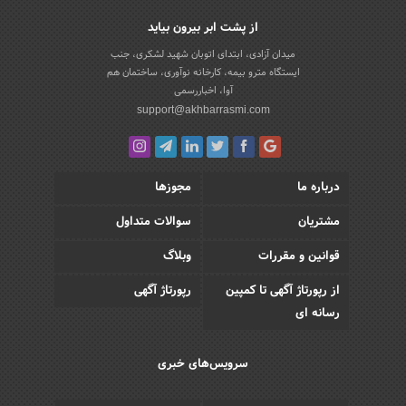
از پشت ابر بیرون بیاید
میدان آزادی، ابتدای اتوبان شهید لشکری، جنب
ایستگاه مترو بیمه، کارخانه نوآوری، ساختمان هم
آوا، اخباررسمی
support@akhbarrasmi.com
درباره ما
مجوزها
مشتریان
سوالات متداول
قوانین و مقررات
وبلاگ
از رپورتاژ آگهی تا کمپین
رپورتاژ آگهی
رسانه ای
سرویس‌های خبری