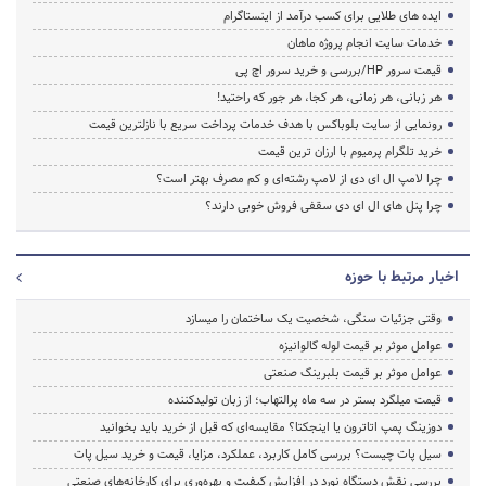
ایده های طلایی برای کسب درآمد از اینستاگرام
خدمات سایت انجام پروژه ماهان
قیمت سرور HP/بررسی و خرید سرور اچ پی
هر زبانی، هر زمانی، هر کجا، هر جور که راحتید!
رونمایی از سایت بلوباکس با هدف خدمات پرداخت سریع با نازلترین قیمت
خرید تلگرام پرمیوم با ارزان ترین قیمت
چرا لامپ ال ای دی از لامپ رشته‌ای و کم مصرف بهتر است؟
چرا پنل های ال ای دی سقفی فروش خوبی دارند؟
اخبار مرتبط با حوزه
وقتی جزئیات سنگی، شخصیت یک ساختمان را میسازد
عوامل موثر بر قیمت لوله گالوانیزه
عوامل موثر بر قیمت بلبرینگ صنعتی
قیمت میلگرد بستر در سه ماه پرالتهاب؛ از زبان تولیدکننده
دوزینگ پمپ اتاترون یا اینجکتا؟ مقایسه‌ای که قبل از خرید باید بخوانید
سیل پات چیست؟ بررسی کامل کاربرد، عملکرد، مزایا، قیمت و خرید سیل پات
بررسی نقش دستگاه نورد در افزایش کیفیت و بهره‌وری برای کارخانه‌های صنعتی