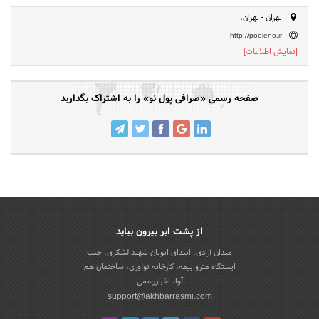
تهران - تهران،
http://pooleno.ir
[نمایش اطلاعات]
صفحه رسمی «صرافی پول نو» را به اشتراک بگذارید
از پشت ابر بیرون بیاید
میدان آزادی، ابتدای اتوبان شهید لشکری، جنب
ایستگاه مترو بیمه، کارخانه نوآوری، ساختمان هم
آوا، اخباررسمی
support@akhbarrasmi.com