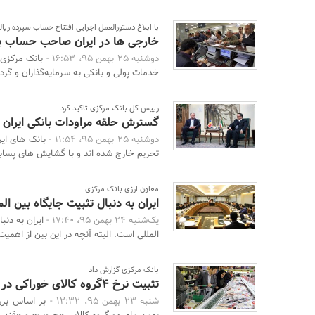
با ابلاغ دستورالعمل اجرایی افتتاح حساب سپرده ری
خارجی ها در ایران صاحب حساب ب
دوشنبه 25 بهمن 95، 16:53 -
بانک مرکزی 
خدمات پولی و بانکی به سرمایه‌گذاران و گرد
رییس کل بانک مرکزی تاکید کرد
گسترش حلقه مراودات بانکی ایران 
دوشنبه 25 بهمن 95، 11:54 -
بانک های ایر
تحریم خارج شده اند و با گشایش های پسابر
معاون ارزی بانک مرکزی:
ایران به دنبال تثبیت جایگاه بین ا
یک‌شنبه 24 بهمن 95، 17:40 -
ایران به دنب
المللی است. البته آنچه در این بین از اهمیت ب
بانک مرکزی گزارش داد
تثبیت نرخ 4گروه کالای خوراکی در هفته دوم بهمن
شنبه 23 بهمن 95، 12:32 -