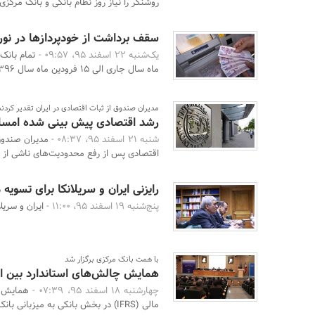
روشنگر را نیاز روز نظام بانکی و بانک مرکزی
سقف برداشت از خودپردازها در نورو
یک‌شنبه 22 اسفند 95، 09:57 -
ماه سال جاری الی 15‏ فرودین ماه سال 1396 مجازند سقف بر ...
مدیران صندوق از ثبات اقتصادی در ایران تقدیر کردند
رشد اقتصادی پیش بینی شده امسال 6.6 درصد 
شنبه 21 اسفند 95، 08:37 -
مدیران صندوق 
اقتصادی پس از رفع محدودیت‌های ناشی از تح
رایزنی ایران و سریلانکا برای تسویه
پنج‌شنبه 19 اسفند 95، 11:00 -
ایران و سریل
با همت بانک مرکزی برگزار شد
همایش چالش‌های استاندارد بین ال
چهارشنبه 18 اسفند 95، 07:39 -
همایش چ
مالی (IFRS) در بخش بانکی به میزبانی بانک مرکزی جمهوری اسل ...