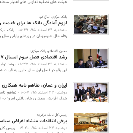
هیئت های تصفیه تعاونی های اعتبار منحله الز
بانک مرکزی ابلاغ کرد
لزوم آمادگی بانک ها برای خدمت رس
سه‌شنبه 24 اسفند 95، 08:49 -
رفاه حال هم‌میهنان در روزهای پایانی سال و ا
معاون اقتصادی بانک مرکزی:
رشد اقتصادی فصل سوم امسال 15.7 درصد شد
سه‌شنبه 24 اسفند 95، 08:35 -
رشد تولی
این رقم در فصل اول سال جاری به قیمت های ثابت
ایران و عمان، تفاهم نامه همکاری ب
دوشنبه 23 اسفند 95، 10:07 -
تفاهم نامه
هدف افزایش همکاری های بانکی امروز به ا
رییس کل بانک مرکزی:
برخی انتقادات منشاء اغراض سیاسی
دوشنبه 23 اسفند 95، 09:20 -
رییس کل ب