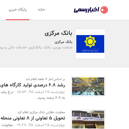
اخبار
خانه
پایگاه خبری
رسمی
-
بانک مرکزی
اخبار
بانک مرکزی
تایید
صنعت بورس، بانک، بانکداری، خدمات مالی و بیمه
شده
شرکت‌ها،
سازمان‌ها
بر اساس آمار 9 ماهه اعلام شد
رشد 6.8 درصدی تولید کارگاه های بزرگ صنعتی
و
چهارشنبه 25 اسفند 95، 15:54 -
روابط
به 6.8 درصد رسید.
عمومی‌ها
معاونت نظارتی بانک مرکزی اعلام کرد
تحویل 5 تعاونی از 8 تعاونی منحله به موسسه کاسپین
چهارشنبه 25 اسفند 95، 09:27 -
معاونت ن