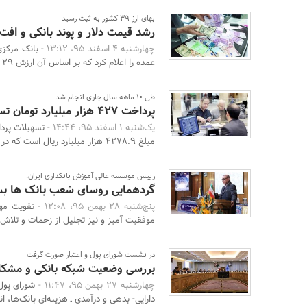
بهای ارز ۳۹ کشور به ثبت رسید
رشد قیمت دلار و پوند بانکی و افت
چهارشنبه 4 اسفند 95، 13:12 -
عمده را اعلام کرد که بر اساس آن ارزش ۲۹ ارز از جمل ...
طی 10 ماهه سال جاری انجام شد
پرداخت 427 هزار میلیارد تومان تسهیلات بانکی
یک‌شنبه 1 اسفند 95، 14:44 -
مبلغ 4278.9 هزار میلیارد ریال است که در مقایسه با دور ...
رییس موسسه عالی آموزش بانکداری ایران:
گردهمایی روسای شعب بانک ها بست
پنج‌شنبه 28 بهمن 95، 12:08 -
تقویت مها
موفقیت آمیز و نیز تجلیل از زحمات و تلاش
در نشست شورای پول و اعتبار صورت گرفت
بررسی وضعیت شبکه بانکی و مشکل
چهارشنبه 27 بهمن 95، 11:47 -
شورای پول
دارایی- بدهی و درآمدی ـ هزینه‌ای بانک‌ها، انب