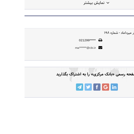
نمایش بیشتر
 میرداماد - شماره 198
021299*****
ma******@cbi.ir
حه رسمی «بانک مرکزی» را به اشتراک بگذارید