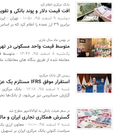
بانک مرکزی اعلام کرد
افت قیمت دلار و پوند بانکی و تقوی
دوشنبه 9 اسفند 95، 10:50 -
تهران - ایر
برابری 39 ارز عمده را اعلام کرد که بر اساس آن ارزش ...
در بهمن ماه سال جاری
متوسط قیمت واحد مسکونی در تهران 45 میلیون ریا
یک‌شنبه 8 اسفند 95، 13:46 -
متوسط قی
معامله شده از طریق بنگاه های معاملات مل
رییس کل بانک مرکزی:
استقرار موفق IFRS مستلزم یک عزم ملی است
شنبه 7 اسفند 95، 12:18 -
بانک مرکزی 
گزارش حسابرسی نیز می‌شود، از بانک‌ها نخو
در سفر هیئت بانکی به کوآلالامپور مطرح شد
گسترش همکاری تجاری ایران و مالز
شنبه 7 اسفند 95، 10:00 -
معاون ارزی بان
سیاست کنونی بانک مرکزی ایران بر تسهیل م