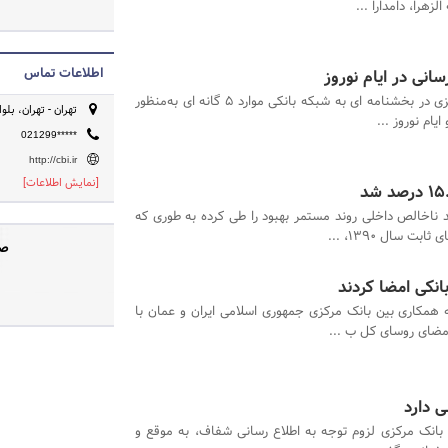
هرا، دامدارا ...
اطلاعات تماس
انی در ایام نوروز
بانک مرکزی در بخشنامه ای به شبکه بانکی موارد 5 گانه ای به‌منظور
تهران - تهران، بلوار
یام نوروز ...
021299*****
http://cbi.ir
[نمایش اطلاعات]
د ناخالص داخلی روند مستمر بهبود را طی کرده به طوری که
 سال 1390، ...
صف
انکی امضا کردند
 همکاری بین بانک مرکزی جمهوری اسلامی ایران و عمان با
مضای روسای کل ب ...
 دارد
انک مرکزی لزوم توجه به اطلاع رسانی شفاف، به موقع و