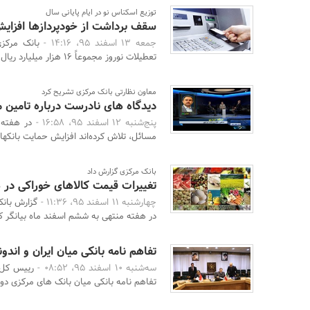
توزیع اسکناس نو در ایام پایانی سال
سقف برداشت از خودپردازها افزایش
جمعه 13 اسفند 95، 14:16 -
بانک مرکزی
تعطیلات نوروز مجموعاً 16 هزار میلیارد ریال اسکناس نو در ...
معاون نظارتی بانک مرکزی تشریح کرد
دیدگاه های نادرست درباره تامین ما
پنج‌شنبه 12 اسفند 95، 16:58 -
در هفته 
مسائل، تلاش کرده‌اند افزایش حمایت بانکها 
بانک مرکزی گزارش داد
تغییرات قیمت کالاهای خوراکی در
چهارشنبه 11 اسفند 95، 11:36 -
در هفته منتهی به ششم اسفند ماه بیانگر کاهش 
تفاهم نامه بانکی میان ایران و اند
سه‌شنبه 10 اسفند 95، 08:52 -
رییس کل ب
تفاهم نامه بانکی میان بانک های مرکزی دو 