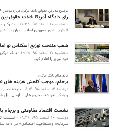
توضیح مدیرکل حقوقی بانک مرکزی درباره موضوع 1.6 میلیارد دلار از دارایی‌های این بانک
رای دادگاه آمریکا خلاف حقوق بین
سه‌شنبه 17 اسفند 95، 17:38 -
از دارایی های جمهوری اسلامی ایران در کشور 
شعب منتخب توزیع اسکناس نو اعل
سه‌شنبه 17 اسفند 95، 10:28 -
بانک مرکز
عید نوروز را اعلام کرد.
قائم مقام بانک مرکزی:
برجام، موجب کاهش هزینه های نقل
دوشنبه 16 اسفند 95، 11:16 -
نتیجه اصلی ب
و بانکی لغو شد. تحریم های سازمان ملل شرا
نشست اقتصاد مقاومتی و برجام با 
دوشنبه 16 اسفند 95، 08:36 -
نشست تخص
سرمایه» و«شفافیت اقتصادی» در ادامه سل