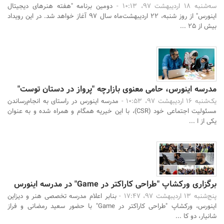
سه‌شنبه 18 اردیبهشت 97، 10:13 -
دومین برنامه "هفته هنرهای دیجیتال
اینورس" از روز شنبه، 22 اردیبهشت‌ماه سال 97 آغاز خواهد شد. در این رویداد
بیش از 25 ...
مدرسه اینورس، حامی معنوی بازارچه "پرواز در دستان توست"
یک‌شنبه 16 اردیبهشت 97، 10:53 -
مدرسه اینورس در راستای به انجام‌رساندن
مسئولیت اجتماعی خود (CSR)، با این خیریه همگام و همراه شده و به عنوان
یکی از ا ...
برگزاری ورکشاپ "طراحی کاراکتر در Game" در مدرسه اینورس
پنج‌شنبه 13 اردیبهشت 97، 17:47 -
بنابر اعلام مدرسه تخصصی هنر و دیزاین
اینورس، ورکشاپ "طراحی کاراکتر در Game" با حضور سعید رمضانی و فراز
شانیار، دو کا ...