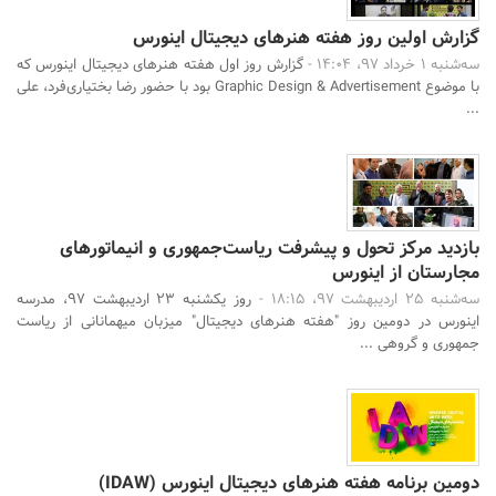
گزارش اولین روز هفته هنرهای دیجیتال اینورس
سه‌شنبه 1 خرداد 97، 14:04 -
گزارش روز اول هفته هنرهای دیجیتال اینورس که
با موضوع Graphic Design & Advertisement بود با حضور رضا بختیاری‌فرد، علی
...
بازدید مرکز تحول و پیشرفت ریاست‌جمهوری و انیماتورهای
مجارستان از اینورس
سه‌شنبه 25 اردیبهشت 97، 18:15 -
روز یکشنبه 23 اردیبهشت 97، مدرسه
اینورس در دومین روز "هفته هنرهای دیجیتال" میزبان میهمانانی از ریاست
جمهوری و گروهی ...
دومین برنامه هفته هنرهای دیجیتال اینورس (IDAW)