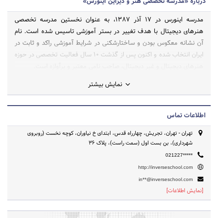
درباره «مدرسه تخصصی هنر و دیزاین اینورس»
مدرسه اینورس در 17 آذر 1387، به عنوان نخستین مدرسه تخصصی
هنرهای دیجیتال با هدف تغییر در بستر آموزشی تاسیس شده است. نام
آن نشانه معکوس بودن و ساختار‌شکنی در شرایط آموزشی راکد و ثابت در
ایران انتخاب شده و اکنون پس از گذشت 10 سال فعالیت تخصصی در حوزه
هنرهای دیجیتال و غیر دیجیتال، صاحب نامی معتبر و پرآوازه است.
نمایش بیشتر
اطلاعات تماس
تهران - تهران، تجریش، چهارراه قدس، ابتدای خ نیاوران، کوچه نخست (روبروی
شهرداری)، بن بست اول (سمت راست)، پلاک 36
021227*****
http://inverseschool.com
in**@inverseschool.com
[نمایش اطلاعات]