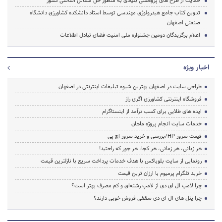
حمایت از طرح های پژوهشی بنیادی به منظور حل مسائل اساسی کشور
تدوین کتاب جامع هیدرولوژی مهندسی توسط استاد دانشکده کشاورزی دانشگاه
صنعتی اصفهان
اعلام برگزیدگان دومین جشنواره ملی امنیت فضای تبادل اطلاعات
اخبار ویژه
طراحی سایت در اصفهان بهترین شیوه تبلیغات اینترنتی در اصفهان
فروشگاه اینترنتی کشاورزی اگری راز
ایده های طلایی برای کسب درآمد از اینستاگرام
خدمات سایت انجام پروژه ماهان
قیمت سرور HP/بررسی و خرید سرور اچ پی
هر زبانی، هر زمانی، هر کجا، هر جور که راحتید!
رونمایی از سایت بلوباکس با هدف خدمات پرداخت سریع با نازلترین قیمت
خرید تلگرام پرمیوم با ارزان ترین قیمت
چرا لامپ ال ای دی از لامپ رشته‌ای و کم مصرف بهتر است؟
چرا پنل های ال ای دی سقفی فروش خوبی دارند؟