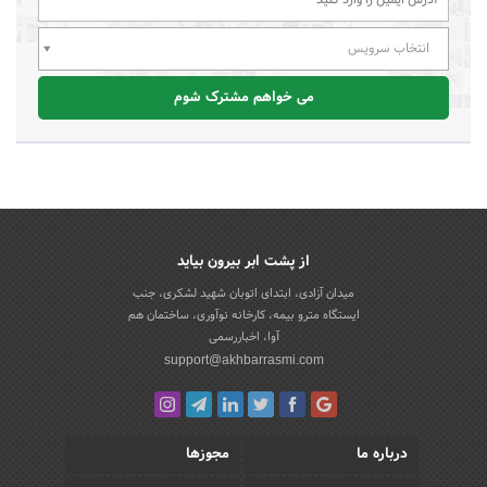
انتخاب سرویس
می خواهم مشترک شوم
از پشت ابر بیرون بیاید
میدان آزادی، ابتدای اتوبان شهید لشکری، جنب
ایستگاه مترو بیمه، کارخانه نوآوری، ساختمان هم
آوا، اخباررسمی
support@akhbarrasmi.com
درباره ما
مجوزها