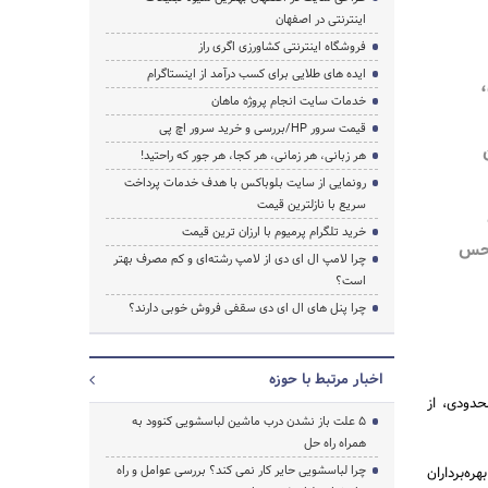
اینترنتی در اصفهان
فروشگاه اینترنتی کشاورزی اگری راز
ایده های طلایی برای کسب درآمد از اینستاگرام
جستجو
خدمات سایت انجام پروژه ماهان
قیمت سرور HP/بررسی و خرید سرور اچ پی
هر زبانی، هر زمانی، هر کجا، هر جور که راحتید!
رونمایی از سایت بلوباکس با هدف خدمات پرداخت
سریع با نازلترین قیمت
خرید تلگرام پرمیوم با ارزان ترین قیمت
 حس
چرا لامپ ال ای دی از لامپ رشته‌ای و کم مصرف بهتر
است؟
چرا پنل های ال ای دی سقفی فروش خوبی دارند؟
اخبار مرتبط با حوزه
حدودی، از
5 علت باز نشدن درب ماشین لباسشویی کنوود به
همراه راه حل
چرا لباسشویی حایر کار نمی کند؟ بررسی عوامل و راه
ه‌برداران