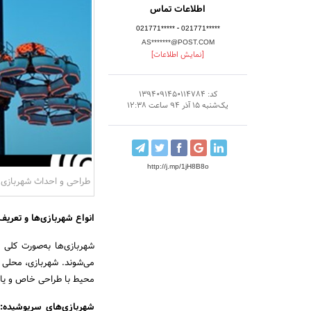
اطلاعات تماس
-
021771*****
021771*****
AS*******@POST.COM
[نمایش اطلاعات]
کد: 1394091450114784
یک‌شنبه 15 آذر 94 ساعت 12:38
http://j.mp/1jH8B8o
طراحی و احداث شهربازی
انواع شهربازی‌ها و تعری
شهربازی‌ها به‌صورت کلی 
می‌شوند. شهربازی، محلی 
محیط با طراحی خاص و یا 
شهربازی‌های سرپوشیده: