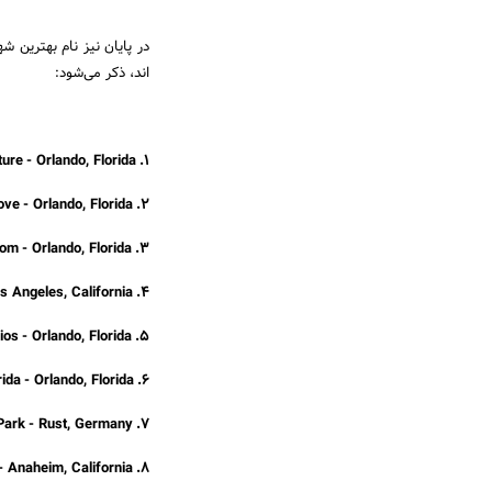
اند، ذکر می‌شود:
1. Universal's Islands of Adventure - Orlando, Florida
2. Discovery Cove - Orlando, Florida
3. Magic Kingdom - Orlando, Florida
4. Universal Studios Hollywood - Los Angeles, California
5. Disney's Hollywood Studios - Orlando, Florida
6. Universal Studios Florida - Orlando, Florida
7. Europa-Park - Rust, Germany
8. Disneyland Park - Anaheim, California