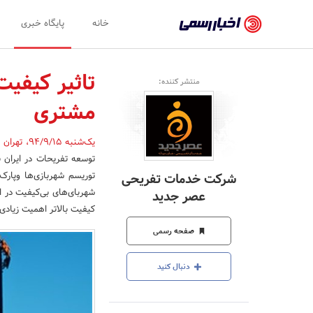
اخبار
خانه
پایگاه خبری
رسمی
-
تاثیر کیفی
منتشر کننده:
اخبار
مشتری
تایید
شده
یک‌شنبه 94/9/15
،
تهران
توسعه تفریحات در ایران 
شرکت‌ها،
توریسم شهربازی‌ها وپار
شرکت خدمات تفریحی
سازمان‌ها
شهربای‌های بی‌کیفیت در ا
عصر جدید
کیفیت بالاتر اهمیت زیادی 
و
صفحه رسمی
روابط
عمومی‌ها
دنبال کنید