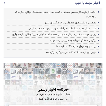
اخبار مرتبط با حوزه
افتخارآفرینی دکترمحسن حمیدی باکسب مدال طلای مسابقات جهانی اختراعات
IFIA2025
دورهمی فریلنسرهای محتوایی در فرهنگسرای سرو
کسب مدال نقره مسابقات اختراعات سوییس توسط مخترع ایرانی
پویش موسسه خیریه نیکان ماموت با هدف تامین لوازم‌تحریر کودکان نیازمندِ یاری
برگزاری همفکر شهرکرد به میزبانی راست‌چین
برنده جایزه نوبل ادبیات ۲۰۲۳ کیست؟
اولین دور از مسابقات تخصصی پروکاپ برگزار شد
خبرنامه اخبار رسمی
اخبار را با توجه به حوزه موردنظر
در ایمیل خود دریافت کنید