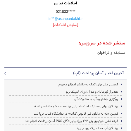
اطلاعات تماس
021833*****
in**@asanpardakht.ir
[نمایش اطلاعات]
منتشر شده در سرویس:
مسابقه و فراخوان
آخرین اخبار آسان پرداخت (آپ)
کمپینی ملی برای کمک به دانش آموزان محروم
تقدیراز قهرمانان و مدال آوران المپیک ریو
برگزاری جشنواره آب با مشارکت آپ
برندگان نهایی مسابقه استعداد یابی برنامه سه شو مشخص شدند
کمپین «نه به دانلود غیر قانونی کتاب» در نمایشگاه کتاب برپا شد
قرعه کشی خودروی پژو 206 ویژه پذیرندگان POS آسان پرداخت انجام شد
برندگان آپ به المپیک ریو می‌روند