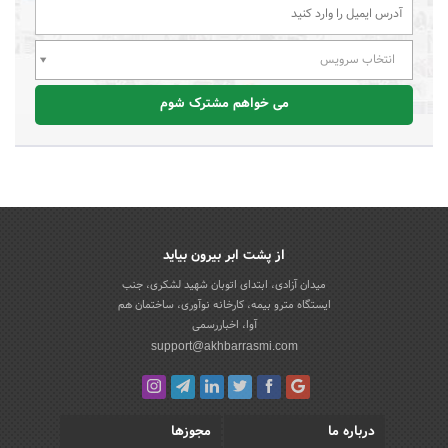
انتخاب سرویس
می خواهم مشترک شوم
از پشت ابر بیرون بیاید
میدان آزادی، ابتدای اتوبان شهید لشکری، جنب
ایستگاه مترو بیمه، کارخانه نوآوری، ساختمان هم
آوا، اخباررسمی
support@akhbarrasmi.com
درباره ما
مجوزها