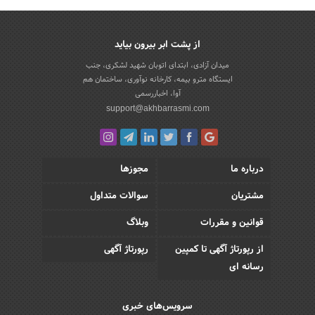
از پشت ابر بیرون بیاید
میدان آزادی، ابتدای اتوبان شهید لشکری، جنب
ایستگاه مترو بیمه، کارخانه نوآوری، ساختمان هم
آوا، اخباررسمی
support@akhbarrasmi.com
درباره ما
مجوزها
مشتریان
سوالات متداول
قوانین و مقررات
وبلاگ
از رپورتاژ آگهی تا کمپین
رپورتاژ آگهی
رسانه ای
سرویس‌های خبری