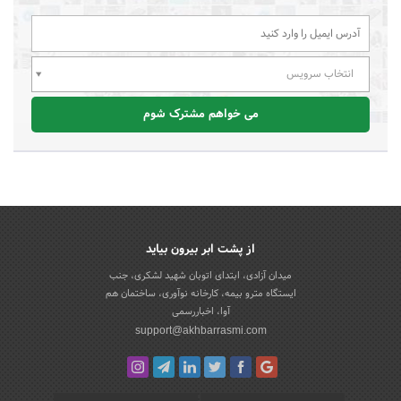
انتخاب سرویس
می خواهم مشترک شوم
از پشت ابر بیرون بیاید
میدان آزادی، ابتدای اتوبان شهید لشکری، جنب
ایستگاه مترو بیمه، کارخانه نوآوری، ساختمان هم
آوا، اخباررسمی
support@akhbarrasmi.com