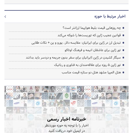
اخبار مرتبط با حوزه
چه روزهایی قیمت بلیط هواپیما ارزانتر است؟
قوانین عجیب ژاپن که توریست‌ها را شوکه می‌کند
تبدیل ارز در ژاپن برای ایرانیان: مقایسه دلار، یورو و ین + نکات طلایی
تور ژاپن برای عاشقان انیمه و فرهنگ اوتاکو
سیگار کشیدن در ژاپن |ایرانیان برای سفر بدون جریمه و دردسر باید بدانند
تور ژاپن ۵ روزه برای علاقه‌مندان به فناوری و رباتیک
هتل المپیا مشهد هتل دو ستاره قیمت مناسب
خبرنامه اخبار رسمی
اخبار را با توجه به حوزه موردنظر
در ایمیل خود دریافت کنید