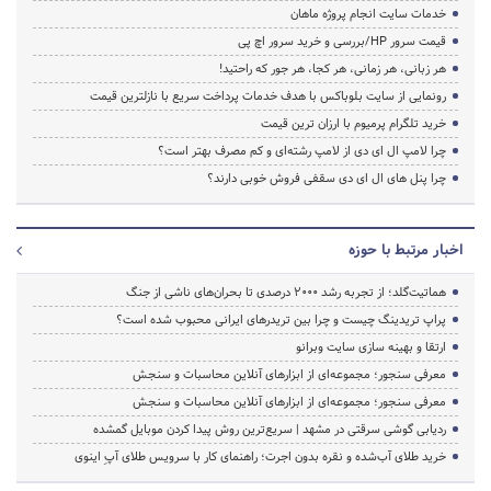
خدمات سایت انجام پروژه ماهان
قیمت سرور HP/بررسی و خرید سرور اچ پی
هر زبانی، هر زمانی، هر کجا، هر جور که راحتید!
رونمایی از سایت بلوباکس با هدف خدمات پرداخت سریع با نازلترین قیمت
خرید تلگرام پرمیوم با ارزان ترین قیمت
چرا لامپ ال ای دی از لامپ رشته‌ای و کم مصرف بهتر است؟
چرا پنل های ال ای دی سقفی فروش خوبی دارند؟
اخبار مرتبط با حوزه
هماتیت‌گلد؛ از تجربه رشد ۲۰۰۰ درصدی تا بحران‌های ناشی از جنگ
پراپ تریدینگ چیست و چرا بین تریدرهای ایرانی محبوب شده است؟
ارتقا و بهینه سازی سایت وبرانو
معرفی سنجور؛ مجموعه‌ای از ابزارهای آنلاین محاسبات و سنجش
معرفی سنجور؛ مجموعه‌ای از ابزارهای آنلاین محاسبات و سنجش
ردیابی گوشی سرقتی در مشهد | سریع‌ترین روش پیدا کردن موبایل گمشده
خرید طلای آب‌شده و نقره بدون اجرت؛ راهنمای کار با سرویس طلای آپِ اینوی