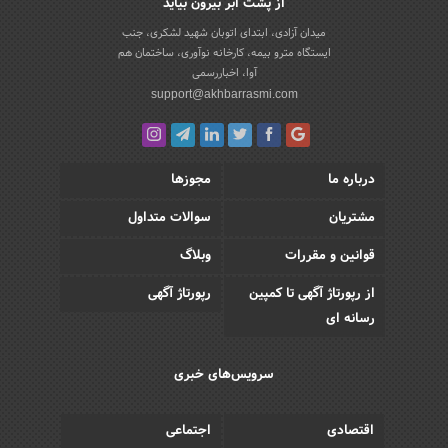
از پشت ابر بیرون بیاید
میدان آزادی، ابتدای اتوبان شهید لشکری، جنب
ایستگاه مترو بیمه، کارخانه نوآوری، ساختمان هم
آوا، اخباررسمی
support@akhbarrasmi.com
درباره ما
مجوزها
مشتریان
سوالات متداول
قوانین و مقررات
وبلاگ
از رپورتاژ آگهی تا کمپین
رپورتاژ آگهی
رسانه ای
سرویس‌های خبری
اقتصادی
اجتماعی