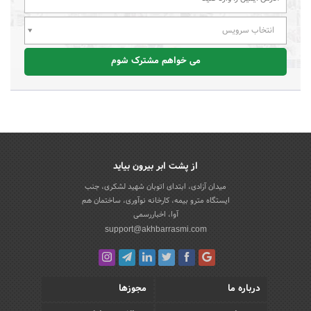
انتخاب سرویس
می خواهم مشترک شوم
از پشت ابر بیرون بیاید
میدان آزادی، ابتدای اتوبان شهید لشکری، جنب
ایستگاه مترو بیمه، کارخانه نوآوری، ساختمان هم
آوا، اخباررسمی
support@akhbarrasmi.com
درباره ما
مجوزها