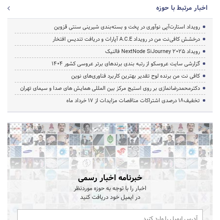
اخبار مرتبط با حوزه
رویداد استارت‌آپی نوآوری در پخت و بسته‌بندی شیرینی سنتی قزوین
درخشش کافی‌نت من در رویداد A.C.E آپارات و دریافت تندیس افتخار
رویداد NextNode SiJourney 2025 فالنیک
گزارشی سایت عروسکو از رتبه بندی برندهای برتر عروسی کشور 1404
کافی نت من برنده لوح تقدیر بهترین کاربرد فناوری‌های نوین
دکترمحمدرضانمازی بر روی استیج مرکز بین المللی همایش های صدا و سیمای تهران
تخفیف‌18 درصدی اشتراکات مناقصات مزایدات از 17 خرداد ماه
خبرنامه اخبار رسمی
اخبار را با توجه به حوزه موردنظر
در ایمیل خود دریافت کنید