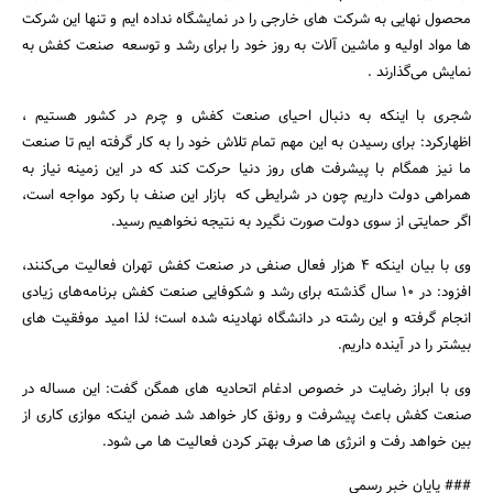
محصول نهایی به شرکت های خارجی را در نمایشگاه نداده ایم و تنها این شرکت
ها مواد اولیه و ماشین آلات به روز خود را برای رشد و توسعه صنعت کفش به
نمایش می‌گذارند .
شجری با اینکه به دنبال احیای صنعت کفش و چرم در کشور هستیم ،
اظهارکرد: برای رسیدن به این مهم تمام تلاش خود را به کار گرفته ایم تا صنعت
ما نیز همگام با پیشرفت های روز دنیا حرکت کند که در این زمینه نیاز به
جستجو
همراهی دولت داریم چون در شرایطی که بازار این صنف با رکود مواجه است،
اگر حمایتی از سوی دولت صورت نگیرد به نتیجه نخواهیم رسید.
وی با بیان اینکه 4 هزار فعال صنفی در صنعت کفش تهران فعالیت می‌کنند،
افزود: در 10 سال گذشته برای رشد و شکوفایی صنعت کفش برنامه‌های زیادی
انجام گرفته و این رشته در دانشگاه نهادینه شده است؛ لذا امید موفقیت های
بیشتر را در آینده داریم.
وی با ابراز رضایت در خصوص ادغام اتحادیه های همگن گفت: این مساله در
صنعت کفش باعث پیشرفت و رونق کار خواهد شد ضمن اینکه موازی کاری از
بین خواهد رفت و انرژی ها صرف بهتر کردن فعالیت ها می شود.
### پایان خبر رسمی