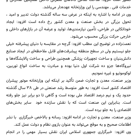
خدمات فنی ـ مهندسی را این وزارتخانه عهده‌دار می‌باشد.
وی در ادامه با اشاره به اینکه در عرض سه ساله گذشته دولت تدبیر و امید ،
تحول بزرگی در بخش صنعت و معدن کشور رخ داده است افزود: ایجاد
خوداتکایی در طراحی، تأمین نیازمندی‌ها، تولید و عرضه آن در بازارهای داخلی و
خارجی حرکت بزرگی محسوب می‌شود.
نعمت‌زاده در توضیح این مطلب افزود: گرچه در مقایسه با دنیای پیشرفته خیلی
جلو نیستیم ولی در سطح منطقه پیشرفت‌های قابل ملاحظه‌ای در ایجاد صنایع
دانش‌بنیان و ساخت تجهیزات پزشکی همچنین طراحی و ساخت پالایشگاه‌‌ها و
نیروگاه‌ها جزو ده شرکت اول دنیا بوده و مبادرت به ساخت انواع توربین،
لوکوموتیو و غیره نمودیم.
وزیر صنعت، معدن و تجارت ضمن تأکید بر اینکه این وزارتخانه موتور پیشران
اقتصاد کشور است افزود: به طور متوسط رشد صنعتی در طی 38 سال گذشته
جستجو
حدود یک و نیم درصد اقتصاد ملی بوده است و گاهی تا دو برابر نیز جلو رفته
است. بنابراین این صنعت است که با نقش سازنده خود سایر بخش‌های
اقتصادی را به جلو برده است.
وزیر صنعت، معدن و تجارت در ادامه افزود: رسانه و بالاخص خبرگزاری با نشر
اطلاعات صحیح و به موقع می‌تواند به عنوان بازوی نظام و دولت عمل کند.
وی افزود: خبرگزاری جمهوری اسلامی ایران نقش بسیار مهمی را در انجام