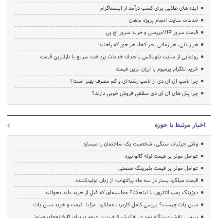
ایده های طلایی برای کسب درآمد از اینستاگرام
خدمات سایت انجام پروژه ماهان
قیمت سرور HP/بررسی و خرید سرور اچ پی
هر زبانی، هر زمانی، هر کجا، هر جور که راحتید!
رونمایی از سایت بلوباکس با هدف خدمات پرداخت سریع با نازلترین قیمت
خرید تلگرام پرمیوم با ارزان ترین قیمت
چرا لامپ ال ای دی از لامپ رشته‌ای و کم مصرف بهتر است؟
چرا پنل های ال ای دی سقفی فروش خوبی دارند؟
اخبار مرتبط با حوزه
وقتی جزئیات سنگی، شخصیت یک ساختمان را میسازد
عوامل موثر بر قیمت لوله گالوانیزه
عوامل موثر بر قیمت بلبرینگ صنعتی
قیمت میلگرد بستر در سه ماه پرالتهاب؛ از زبان تولیدکننده
دوزینگ پمپ اتاترون یا اینجکتا؟ مقایسه‌ای که قبل از خرید باید بخوانید
سیل پات چیست؟ بررسی کامل کاربرد، عملکرد، مزایا، قیمت و خرید سیل پات
بررسی نقش دستگاه نورد در افزایش کیفیت و بهره‌وری برای کارخانه‌های صنعتی