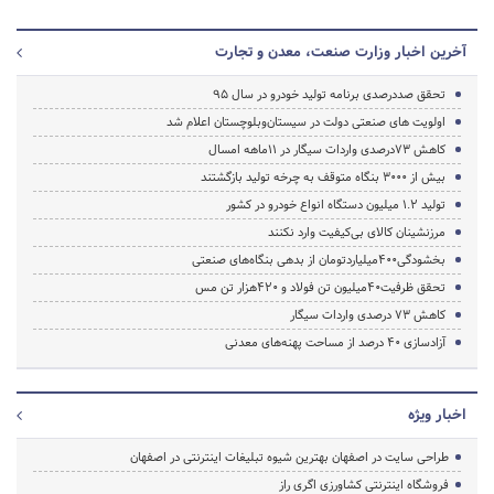
آخرین اخبار وزارت صنعت، معدن و تجارت
تحقق صددرصدی برنامه تولید خودرو در سال 95
اولویت های صنعتی دولت در سیستان‌وبلوچستان اعلام شد
کاهش 73درصدی واردات سیگار در 11ماهه امسال
بیش از 3000 بنگاه متوقف به چرخه تولید بازگشتند
تولید 1.2 میلیون دستگاه انواع خودرو در کشور
مرزنشینان کالای بی‌کیفیت وارد نکنند
بخشودگی400میلیاردتومان از بدهی بنگاه‌های صنعتی
تحقق ظرفیت40میلیون تن فولاد و 420هزار تن مس
کاهش 73 درصدی واردات سیگار
آزادسازی 40 درصد از مساحت پهنه‌های معدنی
اخبار ویژه
طراحی سایت در اصفهان بهترین شیوه تبلیغات اینترنتی در اصفهان
فروشگاه اینترنتی کشاورزی اگری راز