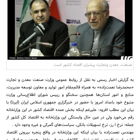
بانک، بیمه و سرمایه
مسکن و ساختمان
صنعت، معدن وتجارت پیشران اقصاد کشور است
به گزارش اخبار رسمی به نقل از روابط عمومی وزارت صنعت معدن و تجارت
«محمدرضا نعمت‌زاده» به همراه قائم‌مقام امور تولید و معاون توسعه مدیریت،‌
منابع و امور استان‌ها همچنین سخنگو و رییس شورای اطلاع‌رسانی وزارت
متبوع خود بامداد امروز با حضور در خبرگزاری جمهوری اسلامی ایران (ایرنا)‌ با
بیان این مطلب افزود: علیرغم اینکه بخش عمده اقتصاد کشور در این وزارتخانه
رقم می‌خورد ولی در عین حال وابستگی این وزارتخانه به اقتصاد کل کشور از
جمله: نرخ ا رز، نرخ تسهیلات بانکی، سیاست‌های گمرکی و غیره وجود دارد .
مهندس نعمت‌زاده با بیان اینکه این وزارتخانه در واقع پنجره بیرونی اقتصاد
کشور است افزود: ساخت تمامی کالاهای مصرفی داخلی همچنین صادراتی و