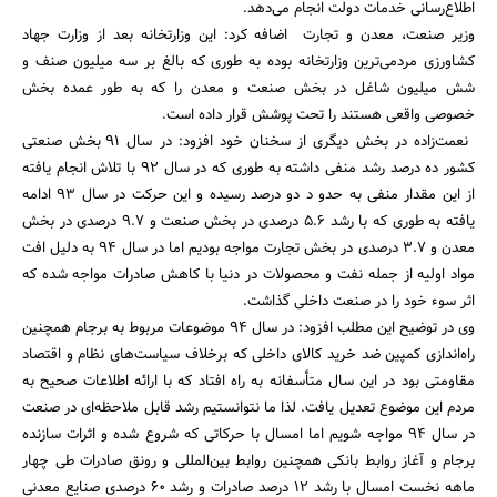
اطلاع‌رسانی خدمات دولت انجام می‌دهد.
وزیر صنعت، معدن و تجارت اضافه کرد: این وزارتخانه بعد از وزارت جهاد
کشاورزی مردمی‌ترین وزارتخانه بوده به طوری که بالغ بر سه میلیون صنف و
شش میلیون شاغل در بخش صنعت و معدن را که به طور عمده بخش
خصوصی واقعی هستند را تحت پوشش قرار داده است.
نعمت‌زاده در بخش دیگری از سخنان خود افزود: در سال 91 بخش صنعتی
کشور ده درصد رشد منفی داشته به طوری که در سال 92 با تلاش انجام یافته
از این مقدار منفی به حدو د دو درصد رسیده و این حرکت در سال 93 ادامه
یافته به طوری که با رشد 5.6 درصدی در بخش صنعت و 9.7 درصدی در بخش
معدن و 3.7 درصدی در بخش تجارت مواجه بودیم اما در سال 94 به دلیل افت
مواد اولیه از جمله نفت و محصولات در دنیا با کاهش صادرات مواجه شده که
اثر سوء خود را در صنعت داخلی گذاشت.
وی در توضیح این مطلب افزود: در سال 94 موضوعات مربوط به برجام همچنین
راه‌اندازی کمپین ضد خرید کالای داخلی که برخلاف سیاست‌های نظام و اقتصاد
مقاومتی بود در این سال متأ‌سفانه به راه افتاد که با ارائه اطلاعات صحیح به
مردم این موضوع تعدیل یافت. لذا ما نتوانستیم رشد قابل ملاحظه‌ای در صنعت
در سال 94 مواجه شویم اما امسال با حرکاتی که شروع شده و اثرات سازنده
برجام و آغاز روابط بانکی همچنین روابط بین‌المللی و رونق صادرات طی چهار
ماهه نخست امسال با رشد 12 درصد صادرات و رشد 60 درصدی صنایع معدنی