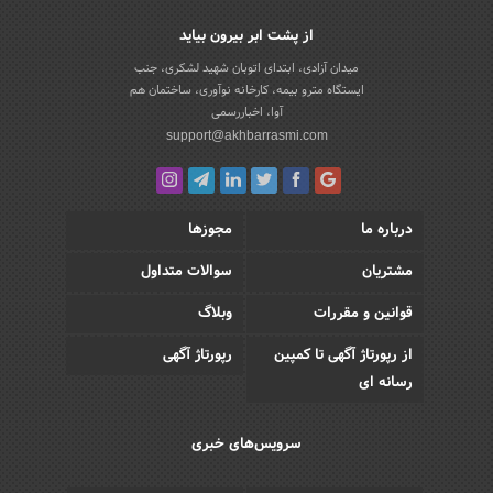
از پشت ابر بیرون بیاید
میدان آزادی، ابتدای اتوبان شهید لشکری، جنب
ایستگاه مترو بیمه، کارخانه نوآوری، ساختمان هم
آوا، اخباررسمی
support@akhbarrasmi.com
درباره ما
مجوزها
مشتریان
سوالات متداول
قوانین و مقررات
وبلاگ
از رپورتاژ آگهی تا کمپین
رپورتاژ آگهی
رسانه ای
سرویس‌های خبری