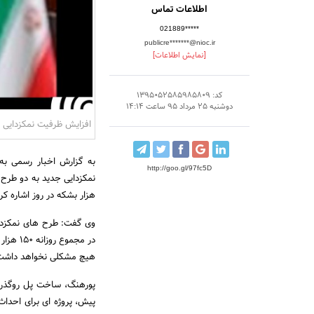
اطلاعات تماس
021889*****
publicre*******@nioc.ir
[نمایش اطلاعات]
کد: 1395052585985809
دوشنبه 25 مرداد 95 ساعت 14:14
افزایش ظرفیت نمک‎زدایی در نفت و گاز مارون
به گزارش اخبار رسمی ب
http://goo.gl/97fc5D
هزار بشکه در روز اشاره کرد
در مجم
هیچ مشکلی نخواهد داشت
پورهنگ، ساخت پل روگذر خ
پیش، پروژه ای برای احداث