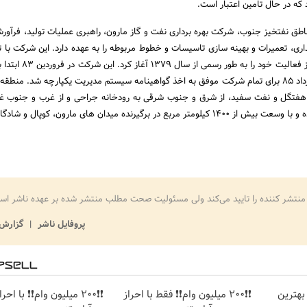
 که در حال تامین اعتبار است.
به نقل از روابط عمومی مناطق نفت‎خیز جنوب، شرکت بهره برداری نفت و گاز مارون، راهبری عملیات تولید، فر
ری، تعمیرات و بهینه سازی تاسیسات و خطوط مربوطه را به عهده دارد. این شرکت با ت
600 هزار بشکه نفت در روز فعالیت خود را به
از تاسیسات و سپس در مرداد 85 برای تمام شرکت موفق به اخذ گواهینامه سیستم مدیریت یکپارچه شد. منط
 در برگیرنده میدان های مارون، کوپال و شادگان است.
منتشر کننده را تایید می‌کند ولی مسئولیت صحت مطلب منتشر شده بر عهده ناشر اس
پروفایل ناشر
گزارش 
بهترین
❗❗200 میلیون وام❗❗ فقط با احراز
❗❗200 میلیون وام❗❗ با ا