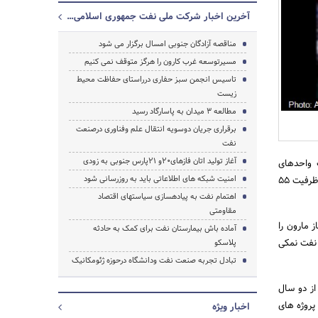
آخرین اخبار شرکت ملی نفت جمهوری اسلامی ایران
مناقصه آزادگان جنوبی امسال برگزار می شود
مسیرتوسعه غرب کارون را هرگز متوقف نمی کنیم
جستجو
تاسیس انجمن سبز حفاری درراستای حفاظت محیط
زیست
مطالعه 3 میدان به پاسارگاد رسید
برقراری جریان دوسویه انتقال علم وفناوری درصنعت
نفت
آغاز تولید اتان فازهای20و 21پارس جنوبی به زودی
 واحدهای
امنیت شبکه های اطلاعاتی باید به روزرسانی شود
نمک‎زدایی جدید به دو طرح مهم نمک‎زدایی کوپال با ظرفیت 95 هزار بشکه در روز و نمک‎زدایی مارون بنگستان 3 با ظرفیت 55
اهتمام نفت به پیاده‎سازی سیاست‎های اقتصاد
مقاومتی
فت و گاز مارون را
آماده باش بیمارستان نفت برای کمک به حادثه
ورش نفت نمکی
پلاسکو
تبادل تجربه صنعت نفت ودانشگاه درحوزه ژئومکانیک
از دو سال
پروژه های
اخبار ویژه