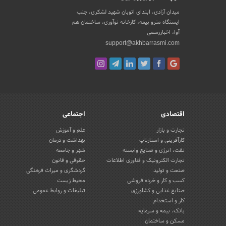
میدان آزادی، ابتدای اتوبان شهید لشکری، جنب
ایستگاه مترو بیمه، کارخانه نوآوری، ساختمان هم
آوا، اخباررسمی
support@akhbarrasmi.com
اقتصادی
اجتماعی
تجارت و بازار
علم و آموزش
کارآفرینی و استارتاپ
بهداشت و درمان
نفت، انرژی و صنایع وابسته
شهر و جامعه
تجارت الکترونیک و فناوری اطلاعات
حقوقی و قانون
صنعت و تولید
گردشگری و میراث فرهنگی
کسب و کار و خرده فروشی
محیط زیست
صنایع غذایی و کشاورزی
تبلیغات و روابط عمومی
کار و استخدام
بانک، بیمه و سرمایه
مسکن و ساختمان