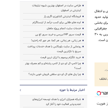
طراحی سایت در اصفهان بهترین شیوه تبلیغات
اینترنتی در اصفهان
آورش و انتقال
فروشگاه اینترنتی کشاورزی اگری راز
ولید حدود
 طور رسمی از سال 1379 آغاز کرد. این شرکت در فروردین 83 ابتدا برای بخشی
ایده های طلایی برای کسب درآمد از اینستاگرام
قه جغرافیایی
خدمات سایت انجام پروژه ماهان
شرکت مارون از شمال به هفتگل و نفت سفید، از شرق و جنوب شرقی به رودخانه جراحی و از غرب و جنوب غربی به 30
قیمت سرور HP/بررسی و خرید سرور اچ پی
هر زبانی، هر زمانی، هر کجا، هر جور که راحتید!
رونمایی از سایت بلوباکس با هدف خدمات پرداخت
سریع با نازلترین قیمت
خرید تلگرام پرمیوم با ارزان ترین قیمت
چرا لامپ ال ای دی از لامپ رشته‌ای و کم مصرف بهتر
است؟
ت.
چرا پنل های ال ای دی سقفی فروش خوبی دارند؟
تخلف
اخبار مرتبط با حوزه
شبکه همیاران انرژی با هدف توسعه انرژی‌های
حراز هویت
تجدیدپذیر فعالیت خود را آغاز کرد