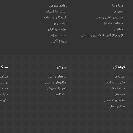
درباره ما
روابط عمومی
مجوزها
آنلاین مارکتینگ
مشتریان اخبار رسمی
خبرنگاری و رسانه
سوالات متداول
برندسازی
قوانین
ویژه خبرنگاران
از رپورتاژ آگهی تا کمپین رسانه ای
مطالب ویژه
رپورتاژ آگهی
فرهنگی
ورزش
سبک 
رسانه‌ها
تازه‌های ورزش
سلامت 
نشریات و کتاب
مکان‌های ورزشی
روانشن
سینما و تئاتر
تجهیزات ورزشی
مد و ل
موسیقی
باشگاه‌ها
سرگرمی
هنرهای تجسمی
دکوراس
صنایع دستی