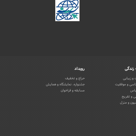
زندگی
رویداد
و زیبایی
حراج و تخفیف
اسی و موفقیت
جشنواره، نمایشگاه و همایش
باس
مسابقه و فراخوان
 و تفریح
یون و منزل