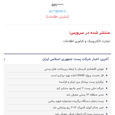
885*****
po**@info.ir
[نمایش اطلاعات]
منتشر شده در سرویس:
تجارت الکترونیک و فناوری اطلاعات
آخرین اخبار شرکت پست جمهوری اسلامی ایران
جهش اقتصادی لارستان با ایجاد زیرساخت های پستی
فاز نخست پروژه GNAF آماده بهره برداری است
برقراری پست پیشتاز بین ایران و فرانسه
شرکت ملی پست 2 تمبر یادبود منتشر کرد
مدیر منطقه 14 پستی معرفی شد
پست زنجان دستگاه برگزیده جشنواره شهید رجایی
تمبر مدال آوران المپیک 2016 ریو رونمایی شد
سرپرست پست آذربایجان شرقی معرفی شد