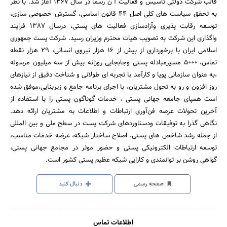
قالب شرکت دولتی تاسیس و فعالیت آ ن رسماً در سال 1367 آغاز شد. با نظر
به تحقق سیاست های کلی اصل 44 قانون اساسی، گسترش خصوصی سازی،
توسعه رقابت پذیری وآزادسازی فعالیت های پستی، درسال 1387 فرایند
واگذاری این شرکت به تصویب هیات محترم وزیران رسید. شرکت پست جمهوری
اسلامی ایران با برخورداری از بیش از 16 هزار نیروی انسانی، 29 هزار نقطه
تماس، 5000 مسیرمبادله پستی وجابجایی روزانه بیش از سه میلیون مرسوله
،به عنوان سازمانی پویا و کارآمد با تجربه ای طولانی و شناخت دقیق از نیازهای
روز افزون و رو به تحول مشتریان، با اجرای برنامه جامع و زیربنایی،موفق شده
است همپای جامعه جهانی پستی ، خدمات گوناگون پستی را با استفاده از
آخرین تحولات عرصه فن‌آوری ارتباطات و اطلاعات به مشتریان ارائه دهد.
نگاهی گذرا به توفیقات ودستاوردهای شرکت پست در سطح ملی و بین المللی
از جمله رشد شاخص های پستی، اصلاح ساختار شبکه، عرضه خدمات مناسب،
توسعه ارتباطات الکترونیکی پستی و حضور موثر در مجامع جهانی پستی،
گواهی روشن بر توانمندی و کارایی شبکه عظیم پستی کشور است.
صفحه رسمی
دنبال کنید
اطلاعات تماس