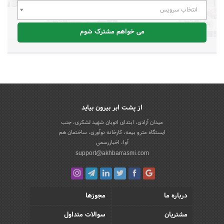
انتخاب سرویس
می خواهم مشترک شوم
از پشت ابر بیرون بیاید
میدان آزادی، ابتدای اتوبان شهید لشکری، جنب
ایستگاه مترو بیمه، کارخانه نوآوری، ساختمان هم
آوا، اخباررسمی
support@akhbarrasmi.com
درباره ما
مجوزها
مشتریان
سوالات متداول