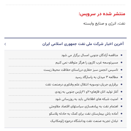
منتشر شده در سرویس:
نفت، انرژی و صنایع وابسته
آخرین اخبار شرکت ملی نفت جمهوری اسلامی ایران
مناقصه آزادگان جنوبی امسال برگزار می شود
مسیرتوسعه غرب کارون را هرگز متوقف نمی کنیم
تاسیس انجمن سبز حفاری درراستای حفاظت محیط زیست
مطالعه 3 میدان به پاسارگاد رسید
برقراری جریان دوسویه انتقال علم وفناوری درصنعت نفت
آغاز تولید اتان فازهای20و 21پارس جنوبی به زودی
امنیت شبکه های اطلاعاتی باید به روزرسانی شود
اهتمام نفت به پیاده‎سازی سیاست‎های اقتصاد مقاومتی
آماده باش بیمارستان نفت برای کمک به حادثه پلاسکو
تبادل تجربه صنعت نفت ودانشگاه درحوزه ژئومکانیک