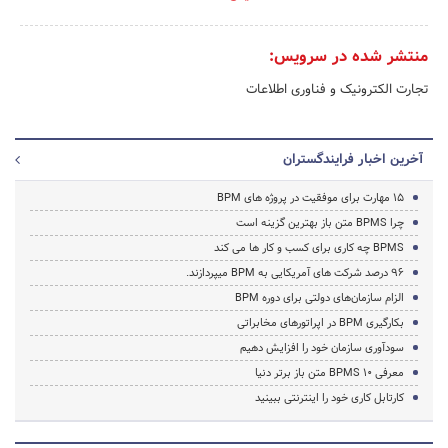
منتشر شده در سرویس:
تجارت الکترونیک و فناوری اطلاعات
آخرین اخبار فرایندگستران
15 مهارت برای موفقیت در پروژه های BPM
چرا BPMS متن باز بهترین گزینه است
BPMS چه کاری برای کسب و کار ها می کند
96 درصد شرکت های آمریکایی به BPM میپردازند.
الزام سازمان‌های دولتی برای دوره ‌BPM
بکارگیری BPM در اپراتورهای مخابراتی
سودآوری سازمان خود را افزایش دهیم
معرفی 10 BPMS متن باز برتر دنیا
کارتابل کاری خود را اینترنتی ببینید