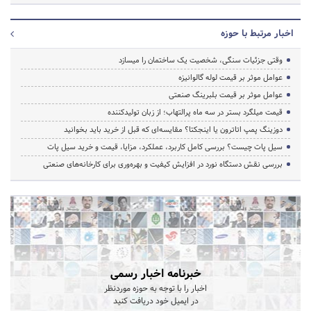
اخبار مرتبط با حوزه
وقتی جزئیات سنگی، شخصیت یک ساختمان را میسازد
عوامل موثر بر قیمت لوله گالوانیزه
عوامل موثر بر قیمت بلبرینگ صنعتی
قیمت میلگرد بستر در سه ماه پرالتهاب؛ از زبان تولیدکننده
دوزینگ پمپ اتاترون یا اینجکتا؟ مقایسه‌ای که قبل از خرید باید بخوانید
سیل پات چیست؟ بررسی کامل کاربرد، عملکرد، مزایا، قیمت و خرید سیل پات
بررسی نقش دستگاه نورد در افزایش کیفیت و بهره‌وری برای کارخانه‌های صنعتی
خبرنامه اخبار رسمی
اخبار را با توجه به حوزه موردنظر
در ایمیل خود دریافت کنید