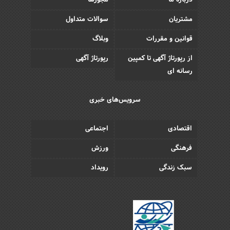
درباره ما
مجوزها
مشتریان
سوالات متداول
قوانین و مقررات
وبلاگ
از رپورتاژ آگهی تا کمپین
رپورتاژ آگهی
رسانه ای
سرویس‌های خبری
اقتصادی
اجتماعی
فرهنگی
ورزش
سبک زندگی
رویداد