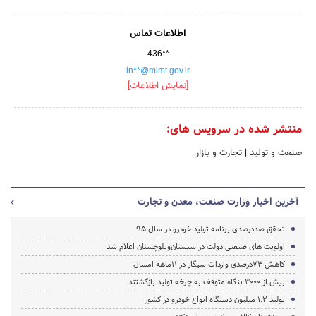
اطلاعات تماس
436**
in**@mimt.gov.ir
[نمایش اطلاعات]
منتشر شده در سرویس های:
صنعت و تولید
|
تجارت و بازار
آخرین اخبار وزارت صنعت، معدن و تجارت
تحقق صددرصدی برنامه تولید خودرو در سال 95
اولویت های صنعتی دولت در سیستان‌وبلوچستان اعلام شد
کاهش 73درصدی واردات سیگار در 11ماهه امسال
بیش از 3000 بنگاه متوقف به چرخه تولید بازگشتند
تولید 1.2 میلیون دستگاه انواع خودرو در کشور