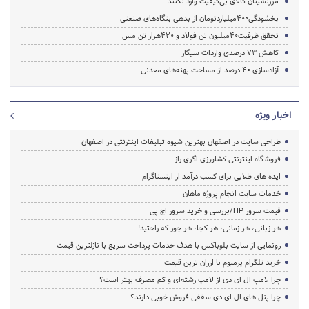
مرزنشینان کالای بی‌کیفیت وارد نکنند
بخشودگی400میلیاردتومان از بدهی بنگاه‌های صنعتی
تحقق ظرفیت40میلیون تن فولاد و 420هزار تن مس
کاهش 73 درصدی واردات سیگار
آزادسازی 40 درصد از مساحت پهنه‌های معدنی
اخبار ویژه
طراحی سایت در اصفهان بهترین شیوه تبلیغات اینترنتی در اصفهان
فروشگاه اینترنتی کشاورزی اگری راز
ایده های طلایی برای کسب درآمد از اینستاگرام
خدمات سایت انجام پروژه ماهان
قیمت سرور HP/بررسی و خرید سرور اچ پی
هر زبانی، هر زمانی، هر کجا، هر جور که راحتید!
رونمایی از سایت بلوباکس با هدف خدمات پرداخت سریع با نازلترین قیمت
خرید تلگرام پرمیوم با ارزان ترین قیمت
چرا لامپ ال ای دی از لامپ رشته‌ای و کم مصرف بهتر است؟
چرا پنل های ال ای دی سقفی فروش خوبی دارند؟