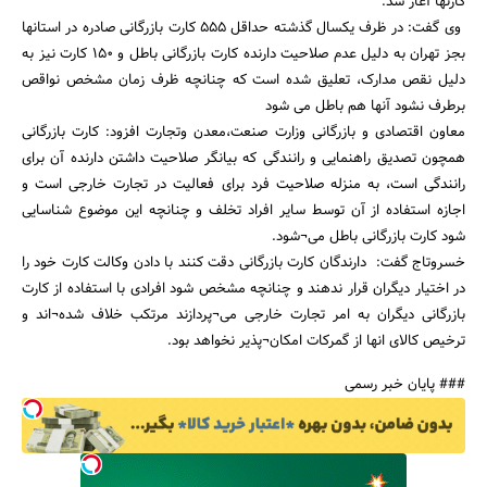
کارتها آغاز شد.
وی گفت: در ظرف یکسال گذشته حداقل 555 کارت بازرگانی صادره در استانها
بجز تهران به دلیل عدم صلاحیت دارنده کارت بازرگانی باطل و 150 کارت نیز به
دلیل نقص مدارک، تعلیق شده است که چنانچه ظرف زمان مشخص نواقص
برطرف نشود آنها هم باطل می شود
معاون اقتصادی و بازرگانی وزارت صنعت،معدن وتجارت افزود: کارت بازرگانی
همچون تصدیق راهنمایی و رانندگی که بیانگر صلاحیت داشتن دارنده آن برای
رانندگی است، به منزله صلاحیت فرد برای فعالیت در تجارت خارجی است و
جستجو
اجازه استفاده از آن توسط سایر افراد تخلف و چنانچه این موضوع شناسایی
شود کارت بازرگانی باطل می¬شود.
خسروتاج گفت: دارندگان کارت بازرگانی دقت کنند با دادن وکالت کارت خود را
در اختیار دیگران قرار ندهند و چنانچه مشخص شود افرادی با استفاده از کارت
بازرگانی دیگران به امر تجارت خارجی می¬پردازند مرتکب خلاف شده¬اند و
ترخیص کالای انها از گمرکات امکان¬پذیر نخواهد بود.
### پایان خبر رسمی