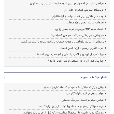
طراحی سایت در اصفهان بهترین شیوه تبلیغات اینترنتی در اصفهان
فروشگاه اینترنتی کشاورزی اگری راز
ایده های طلایی برای کسب درآمد از اینستاگرام
خدمات سایت انجام پروژه ماهان
قیمت سرور HP/بررسی و خرید سرور اچ پی
هر زبانی، هر زمانی، هر کجا، هر جور که راحتید!
رونمایی از سایت بلوباکس با هدف خدمات پرداخت سریع با نازلترین قیمت
خرید تلگرام پرمیوم با ارزان ترین قیمت
چرا لامپ ال ای دی از لامپ رشته‌ای و کم مصرف بهتر است؟
چرا پنل های ال ای دی سقفی فروش خوبی دارند؟
اخبار مرتبط با حوزه
وقتی جزئیات سنگی، شخصیت یک ساختمان را میسازد
عوامل موثر بر قیمت لوله گالوانیزه
عوامل موثر بر قیمت بلبرینگ صنعتی
قیمت میلگرد بستر در سه ماه پرالتهاب؛ از زبان تولیدکننده
دوزینگ پمپ اتاترون یا اینجکتا؟ مقایسه‌ای که قبل از خرید باید بخوانید