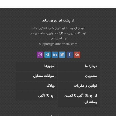
از پشت ابر بیرون بیاید
میدان آزادی، ابتدای اتوبان شهید لشکری، جنب
ایستگاه مترو بیمه، کارخانه نوآوری، ساختمان هم
آوا، اخباررسمی
support@akhbarrasmi.com
درباره ما
مجوزها
مشتریان
سوالات متداول
قوانین و مقررات
وبلاگ
از رپورتاژ آگهی تا کمپین
رپورتاژ آگهی
رسانه ای