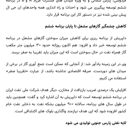
فردوسی، پارس شمالی و به ویژه میدان های مشترک فرزاد A و B در برنامه
ششم توسعه پیگیری می شود و احداث و راه اندازی همه واحدهای ان جی ال
پیش بینی شده نیز در دستور کار این برنامه قرار دارد.
کاهش چشمگیر گازهای مشعل تا پایان برنامه ششم
دلپریش از برنامه ریزی برای کاهش میزان سوختن گازهای مشعل در برنامه
ششم توسعه خبر داد و افزود: هم اکنون روزانه حدود 30 میلیون متر مکعب
گاز همراه نفت در حال سوختن است که این میزان باید تقریبا به صفر برسد.
وی در این زمینه یادآور شد: از آنجایی که ممکن است جمع آوری گاز در برخی از
میدان های دوردست، صرفه اقتصادی نداشته باشد، از عبارت «تقریبا صفر»
استفاده می کنیم.
افزایش یک درصدی ضریب بازیافت از مخازن، دیگر هدف شرکت ملی نفت ایران
در برنامه ششم توسعه است که دلپریش به آن اشاره کرد و گفت: همچنین باید
در طول سال های برنامه، سالانه 900 میلیون بشکه نفت به ذخایر نفت خام
کشور افزوده شود که این هدف نیازمند واگذاری بلوک های اکتشافی است.
لایه نفتی پارس جنوبی تولیدی می شود