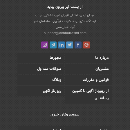
از پشت ابر بیرون بیاید
میدان آزادی، ابتدای اتوبان شهید لشکری، جنب
ایستگاه مترو بیمه، کارخانه نوآوری، ساختمان هم
آوا، اخباررسمی
support@akhbarrasmi.com
درباره ما
مجوزها
مشتریان
سوالات متداول
قوانین و مقررات
وبلاگ
از رپورتاژ آگهی تا کمپین
رپورتاژ آگهی
رسانه ای
سرویس‌های خبری