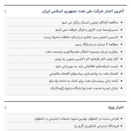
آخرین اخبار شرکت ملی نفت جمهوری اسلامی ایران
مناقصه آزادگان جنوبی امسال برگزار می شود
مسیرتوسعه غرب کارون را هرگز متوقف نمی کنیم
تاسیس انجمن سبز حفاری درراستای حفاظت محیط زیست
مطالعه 3 میدان به پاسارگاد رسید
برقراری جریان دوسویه انتقال علم وفناوری درصنعت نفت
آغاز تولید اتان فازهای20و 21پارس جنوبی به زودی
امنیت شبکه های اطلاعاتی باید به روزرسانی شود
اهتمام نفت به پیاده‎سازی سیاست‎های اقتصاد مقاومتی
آماده باش بیمارستان نفت برای کمک به حادثه پلاسکو
تبادل تجربه صنعت نفت ودانشگاه درحوزه ژئومکانیک
اخبار ویژه
طراحی سایت در اصفهان بهترین شیوه تبلیغات اینترنتی در اصفهان
فروشگاه اینترنتی کشاورزی اگری راز