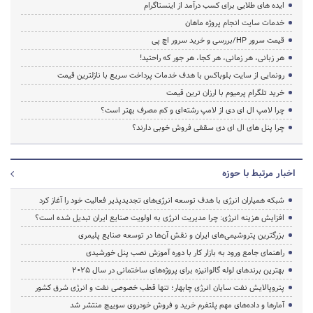
ایده های طلایی برای کسب درآمد از اینستاگرام
خدمات سایت انجام پروژه ماهان
قیمت سرور HP/بررسی و خرید سرور اچ پی
هر زبانی، هر زمانی، هر کجا، هر جور که راحتید!
رونمایی از سایت بلوباکس با هدف خدمات پرداخت سریع با نازلترین قیمت
خرید تلگرام پرمیوم با ارزان ترین قیمت
چرا لامپ ال ای دی از لامپ رشته‌ای و کم مصرف بهتر است؟
چرا پنل های ال ای دی سقفی فروش خوبی دارند؟
اخبار مرتبط با حوزه
شبکه همیاران انرژی با هدف توسعه انرژی‌های تجدیدپذیر فعالیت خود را آغاز کرد
افزایش هزینه انرژی: چرا مدیریت انرژی به اولویت صنایع ایران تبدیل شده است؟
بزرگترین پتروشیمی‌های ایران و نقش آن‌ها در توسعه صنایع پلیمری
راهنمای جامع ورود به بازار کار با دوره آموزش نصب پنل خورشیدی
بهترین برندهای لوله گالوانیزه برای پروژه‌های ساختمانی در سال ۲۰۲۵
پتروپالایش نفت سایان انرژی چابهار؛ تنها قطب خصوصی نفت و انرژی شرق کشور
آمارها و داده‌های مهم پلتفرم خرید و فروش خودروی سوییچ منتشر شد