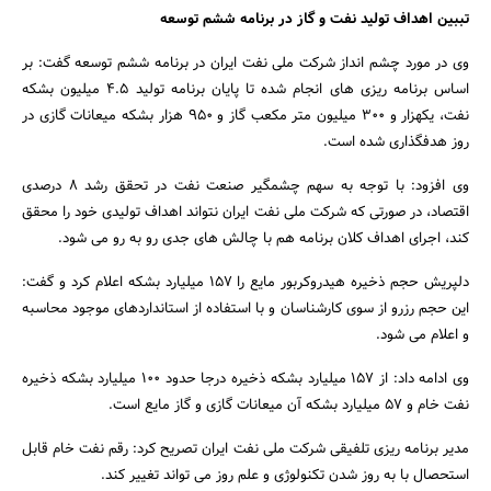
تببین اهداف تولید نفت و گاز در برنامه ششم توسعه
وی در مورد چشم انداز شرکت ملی نفت ایران در برنامه ششم توسعه گفت: بر
اساس برنامه ریزی های انجام شده تا پایان برنامه تولید 4.5 میلیون بشکه
نفت، یک‎هزار و 300 میلیون متر مکعب گاز و 950 هزار بشکه میعانات گازی در
روز هدف‎گذاری شده است.
وی افزود: با توجه به سهم چشمگیر صنعت نفت در تحقق رشد 8 درصدی
اقتصاد، در صورتی که شرکت ملی نفت ایران نتواند اهداف تولیدی خود را محقق
کند، اجرای اهداف کلان برنامه هم با چالش های جدی رو به رو می شود.
دلپریش حجم ذخیره هیدروکربور مایع را 157 میلیارد بشکه اعلام کرد و گفت:
این حجم رزرو از سوی کارشناسان و با استفاده از استانداردهای موجود محاسبه
و اعلام می شود.
وی ادامه داد: از 157 میلیارد بشکه ذخیره درجا حدود 100 میلیارد بشکه ذخیره
نفت خام و 57 میلیارد بشکه آن میعانات گازی و گاز مایع است.
جستجو
مدیر برنامه ریزی تلفیقی شرکت ملی نفت ایران تصریح کرد: رقم نفت خام قابل
استحصال با به روز شدن تکنولوژی و علم روز می تواند تغییر کند.