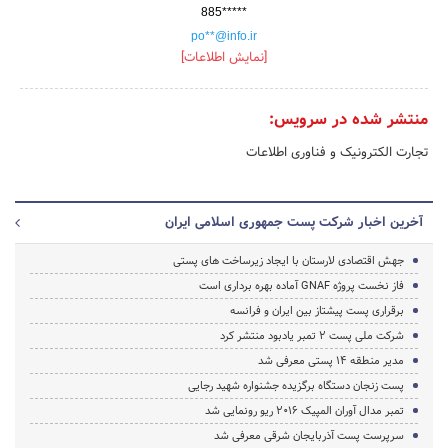
885*****
po**@info.ir
[نمایش اطلاعات]
منتشر شده در سرویس:
تجارت الکترونیک و فناوری اطلاعات
آخرین اخبار شرکت پست جمهوری اسلامی ایران
جهش اقتصادی لارستان با ایجاد زیرساخت های پستی
فاز نخست پروژه GNAF آماده بهره برداری است
برقراری پست پیشتاز بین ایران و فرانسه
شرکت ملی پست 2 تمبر یادبود منتشر کرد
مدیر منطقه 14 پستی معرفی شد
پست زنجان دستگاه برگزیده جشنواره شهید رجایی
تمبر مدال آوران المپیک 2016 ریو رونمایی شد
سرپرست پست آذربایجان شرقی معرفی شد