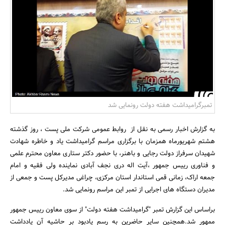
بانک، بیمه و سرمایه
مسکن و ساختمان
تمبرگرامیداشت هفته دولت رونمایی شد
به گزارش اخبار رسمی به نقل از روابط عمومی شرکت ملی پست ، روز گذشته
هشتم شهریورماه همزمان با برگزاری مراسم گرامیداشت یاد و خاطره شهادت
شهیدان سرفراز دولت رجایی و باهنر، با حضور دکتر ستاری معاون محترم علمی
و فناوری رییس جمهور ،آیت اله دری نجف آبادی نماینده ولی فقیه و امام
جمعه اراک، زمانی قمی استاندار استان مرکزی، چراغی مدیرکل پست و جمعی از
مدیران دستگاه های اجرایی از تمبر این مراسم رونمایی شد.
براساس این گزارش تمبر "گرامیداشت هفته دولت" از سوی معاون رییس جمهور
ممهور شد.همچنین سایر حاضرین به رسم یادبود بر حاشیه آن یادداشت