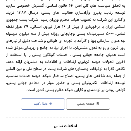
به تحقق سیاست های کلی اصل 44 قانون اساسی، گسترش خصوصی سازی،
توسعه رقابت پذیری وآزادسازی فعالیت های پستی، درسال 1387 فرایند
واگذاری این شرکت به تصویب هیات محترم وزیران رسید. شرکت پست جمهوری
اسلامی ایران با برخورداری از بیش از 16 هزار نیروی انسانی، 29 هزار نقطه
تماس، 5000 مسیرمبادله پستی وجابجایی روزانه بیش از سه میلیون مرسوله
،به عنوان سازمانی پویا و کارآمد با تجربه ای طولانی و شناخت دقیق از نیازهای
روز افزون و رو به تحول مشتریان، با اجرای برنامه جامع و زیربنایی،موفق شده
است همپای جامعه جهانی پستی ، خدمات گوناگون پستی را با استفاده از
آخرین تحولات عرصه فن‌آوری ارتباطات و اطلاعات به مشتریان ارائه دهد.
نگاهی گذرا به توفیقات ودستاوردهای شرکت پست در سطح ملی و بین المللی
از جمله رشد شاخص های پستی، اصلاح ساختار شبکه، عرضه خدمات مناسب،
توسعه ارتباطات الکترونیکی پستی و حضور موثر در مجامع جهانی پستی،
گواهی روشن بر توانمندی و کارایی شبکه عظیم پستی کشور است.
صفحه رسمی
دنبال کنید
اطلاعات تماس