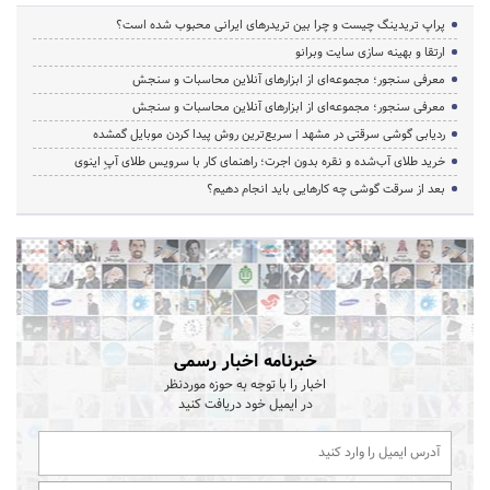
پراپ تریدینگ چیست و چرا بین تریدرهای ایرانی محبوب شده است؟
ارتقا و بهینه سازی سایت وبرانو
معرفی سنجور؛ مجموعه‌ای از ابزارهای آنلاین محاسبات و سنجش
معرفی سنجور؛ مجموعه‌ای از ابزارهای آنلاین محاسبات و سنجش
ردیابی گوشی سرقتی در مشهد | سریع‌ترین روش پیدا کردن موبایل گمشده
خرید طلای آب‌شده و نقره بدون اجرت؛ راهنمای کار با سرویس طلای آپِ اینوی
بعد از سرقت گوشی چه کارهایی باید انجام دهیم؟
خبرنامه اخبار رسمی
اخبار را با توجه به حوزه موردنظر
در ایمیل خود دریافت کنید