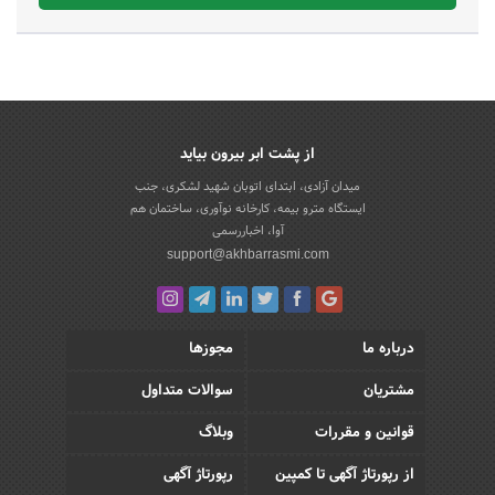
از پشت ابر بیرون بیاید
میدان آزادی، ابتدای اتوبان شهید لشکری، جنب
ایستگاه مترو بیمه، کارخانه نوآوری، ساختمان هم
آوا، اخباررسمی
support@akhbarrasmi.com
درباره ما
مجوزها
مشتریان
سوالات متداول
قوانین و مقررات
وبلاگ
از رپورتاژ آگهی تا کمپین
رپورتاژ آگهی