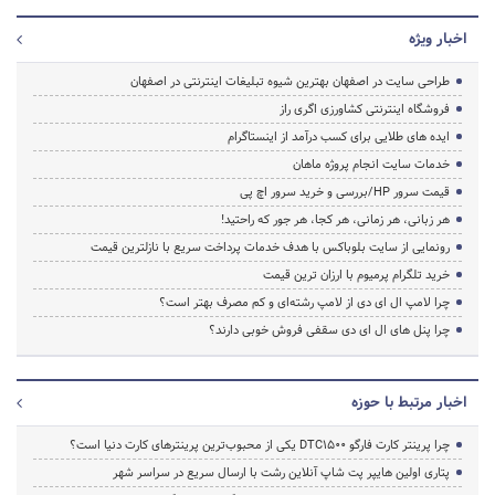
اخبار ویژه
طراحی سایت در اصفهان بهترین شیوه تبلیغات اینترنتی در اصفهان
فروشگاه اینترنتی کشاورزی اگری راز
ایده های طلایی برای کسب درآمد از اینستاگرام
خدمات سایت انجام پروژه ماهان
قیمت سرور HP/بررسی و خرید سرور اچ پی
هر زبانی، هر زمانی، هر کجا، هر جور که راحتید!
رونمایی از سایت بلوباکس با هدف خدمات پرداخت سریع با نازلترین قیمت
خرید تلگرام پرمیوم با ارزان ترین قیمت
چرا لامپ ال ای دی از لامپ رشته‌ای و کم مصرف بهتر است؟
چرا پنل های ال ای دی سقفی فروش خوبی دارند؟
اخبار مرتبط با حوزه
چرا پرینتر کارت فارگو DTC1500 یکی از محبوب‌ترین پرینترهای کارت دنیا است؟
پتاری اولین هایپر پت شاپ آنلاین رشت با ارسال سریع در سراسر شهر