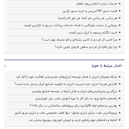
خدمات سایت انجام پروژه ماهان
قیمت سرور HP/بررسی و خرید سرور اچ پی
هر زبانی، هر زمانی، هر کجا، هر جور که راحتید!
رونمایی از سایت بلوباکس با هدف خدمات پرداخت سریع با نازلترین قیمت
خرید تلگرام پرمیوم با ارزان ترین قیمت
چرا لامپ ال ای دی از لامپ رشته‌ای و کم مصرف بهتر است؟
چرا پنل های ال ای دی سقفی فروش خوبی دارند؟
اخبار مرتبط با حوزه
شبکه همیاران انرژی با هدف توسعه انرژی‌های تجدیدپذیر فعالیت خود را آغاز کرد
افزایش هزینه انرژی: چرا مدیریت انرژی به اولویت صنایع ایران تبدیل شده است؟
بزرگترین پتروشیمی‌های ایران و نقش آن‌ها در توسعه صنایع پلیمری
راهنمای جامع ورود به بازار کار با دوره آموزش نصب پنل خورشیدی
بهترین برندهای لوله گالوانیزه برای پروژه‌های ساختمانی در سال ۲۰۲۵
پتروپالایش نفت سایان انرژی چابهار؛ تنها قطب خصوصی نفت و انرژی شرق کشور
آمارها و داده‌های مهم پلتفرم خرید و فروش خودروی سوییچ منتشر شد