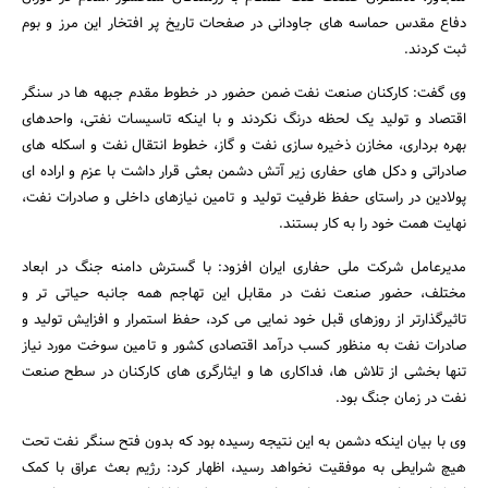
دفاع مقدس حماسه های جاودانی در صفحات تاریخ پر افتخار این مرز و بوم
ثبت کردند.
وی گفت: کارکنان صنعت نفت ضمن حضور در خطوط مقدم جبهه ها در سنگر
اقتصاد و تولید یک لحظه درنگ نکردند و با اینکه تاسیسات نفتی، واحدهای
بهره برداری، مخازن ذخیره سازی نفت و گاز، خطوط انتقال نفت و اسکله های
صادراتی و دکل های حفاری زیر آتش دشمن بعثی قرار داشت با عزم و اراده ای
پولادین در راستای حفظ ظرفیت تولید و تامین نیازهای داخلی و صادرات نفت،
نهایت همت خود را به کار بستند.
مدیرعامل شرکت ملی حفاری ایران افزود: با گسترش دامنه جنگ در ابعاد
مختلف، حضور صنعت نفت در مقابل این تهاجم همه جانبه حیاتی تر و
تاثیرگذارتر از روزهای قبل خود نمایی می کرد، حفظ استمرار و افزایش تولید و
صادرات نفت به منظور کسب درآمد اقتصادی کشور و تامین سوخت مورد نیاز
تنها بخشی از تلاش ها، فداکاری ها و ایثارگری های کارکنان در سطح صنعت
نفت در زمان جنگ بود.
جستجو
وی با بیان اینکه دشمن به این نتیجه رسیده بود که بدون فتح سنگر نفت تحت
هیچ شرایطی به موفقیت نخواهد رسید، اظهار کرد: رژیم بعث عراق با کمک