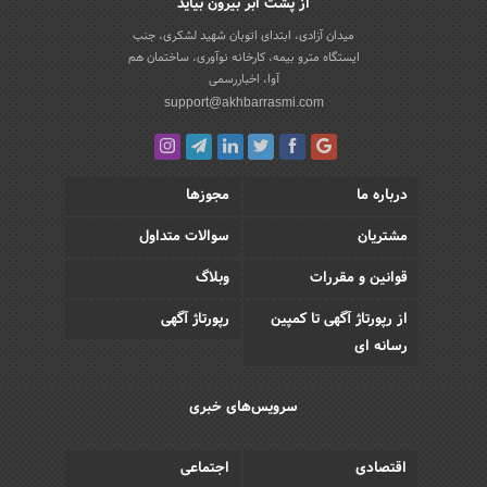
از پشت ابر بیرون بیاید
میدان آزادی، ابتدای اتوبان شهید لشکری، جنب
ایستگاه مترو بیمه، کارخانه نوآوری، ساختمان هم
آوا، اخباررسمی
support@akhbarrasmi.com
درباره ما
مجوزها
مشتریان
سوالات متداول
قوانین و مقررات
وبلاگ
از رپورتاژ آگهی تا کمپین
رپورتاژ آگهی
رسانه ای
سرویس‌های خبری
اقتصادی
اجتماعی