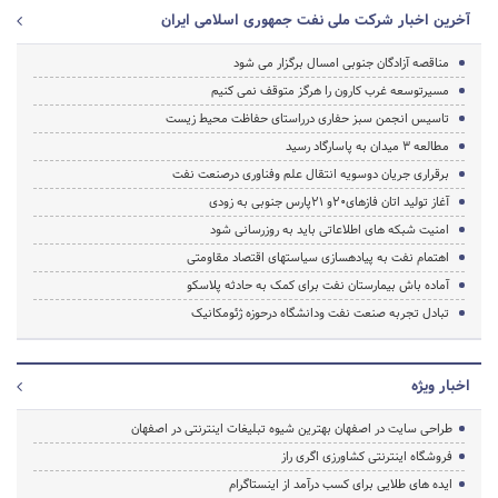
آخرین اخبار شرکت ملی نفت جمهوری اسلامی ایران
مناقصه آزادگان جنوبی امسال برگزار می شود
مسیرتوسعه غرب کارون را هرگز متوقف نمی کنیم
تاسیس انجمن سبز حفاری درراستای حفاظت محیط زیست
مطالعه 3 میدان به پاسارگاد رسید
برقراری جریان دوسویه انتقال علم وفناوری درصنعت نفت
آغاز تولید اتان فازهای20و 21پارس جنوبی به زودی
امنیت شبکه های اطلاعاتی باید به روزرسانی شود
اهتمام نفت به پیاده‎سازی سیاست‎های اقتصاد مقاومتی
آماده باش بیمارستان نفت برای کمک به حادثه پلاسکو
تبادل تجربه صنعت نفت ودانشگاه درحوزه ژئومکانیک
اخبار ویژه
طراحی سایت در اصفهان بهترین شیوه تبلیغات اینترنتی در اصفهان
فروشگاه اینترنتی کشاورزی اگری راز
ایده های طلایی برای کسب درآمد از اینستاگرام