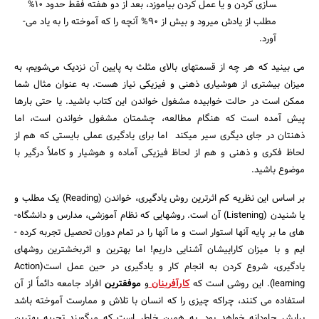
سازی کردن و یا عمل کردن بیاموزد، بعد از دو هفته فقط حدود 10%
مطلب از یادش می­رود و بیش از 90% آنچه را که آموخته را به یاد می­
آورد.
می­ بینید که هر چه از قسمتهای بالای مثلث به پایین آن نزدیک می‌­شویم، به
میزان بیشتری از هوشیاری ذهنی و فیزیکی نیاز هست. به عنوان مثال شما
ممکن است در حالت خوابیده مشغول خواندن این کتاب باشید. یا حتی بارها
پیش آمده است که هنگام مطالعه، چشمتان مشغول خواندن است، اما
ذهنتان در جای دیگری سیر می­کند اما برای یادگیری عملی بایستی که هم از
لحاظ فکری و ذهنی و هم از لحاظ فیزیکی آماده و هوشیار و کاملاً درگیر با
موضوع باشید.
بر اساس این نظریه کم اثرترین روش یادگیری، خواندن (Reading) یک مطلب و
یا شنیدن (Listening) آن است. روشهایی که نظام آموزشی، مدارس و دانشگاه­
های ما بر پایه آنها استوار است و ما آنها را در تمام دوران تحصیل تجربه کرده ­
ایم و با میزان کاراییشان آشنایی داریم! اما بهترین و اثربخش­ترین روشهای
یادگیری، شروع کردن به انجام کار و یادگیری در حین عمل است(Action
learning). این روشی است که
کارآفرینان
و
موفق­ترین
افراد جامعه دائماً از آن
استفاده می­ کنند، چراکه چیزی را که انسان با تلاش و ممارست آموخته باشد
برایش جاودانه خواهد بود. به همین خاطر است که می­گویند تجربه بهترین