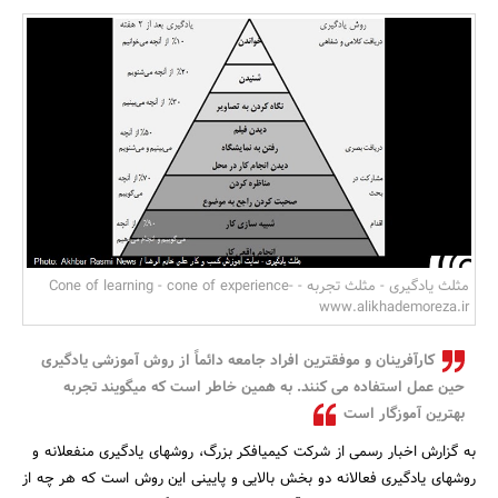
بانک، بیمه و سرمایه
مسکن و ساختمان
مثلث یادگیری - مثلث تجربه - Cone of learning - cone of experience-
www.alikhademoreza.ir
کارآفرینان و موفق­ترین افراد جامعه دائماً از روش آموزشی یادگیری
حین عمل استفاده می­ کنند. به همین خاطر است که می­گویند تجربه
بهترین آموزگار است
به گزارش اخبار رسمی از شرکت کیمیافکر بزرگ، روشهای یادگیری منفعلانه و
روشهای یادگیری فعالانه دو بخش بالایی و پایینی این روش است که هر چه از