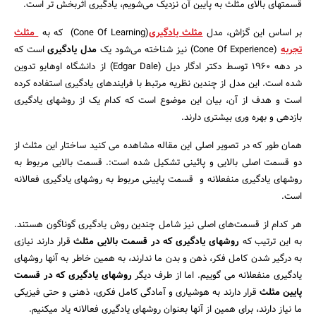
قسمتهای بالای مثلث به پایین آن نزدیک می‌­شویم، یادگیری اثربخش تر است.
بر اساس این گزاش، مدل
مثلث یادگیری
(Cone Of Learning) که به
مثلث
تجربه
(Cone Of Experience) نیز شناخته می‌شود یک
مدل یادگیری
است که
در دهه 1960 توسط دکتر ادگار دیل (Edgar Dale) از دانشگاه اوهایو تدوین
شده است. این مدل از چندین نظریه مرتبط با فرایندهای یادگیری استفاده کرده
است و هدف از آن، بیان این موضوع است که کدام یک از روشهای یادگیری
بازدهی و بهره ­وری بیشتری دارند.
همان طور که در تصویر اصلی این مقاله مشاهده می­ کنید ساختار این مثلث از
دو قسمت اصلی بالایی و پائینی تشکیل شده است:. قسمت بالایی مربوط به
روشهای یادگیری منفعلانه و قسمت پایینی مربوط به روشهای یادگیری فعالانه
است.
جستجو
هر کدام از قسمت‌های اصلی نیز شامل چندین روش یادگیری گوناگون هستند.
به این ترتیب که
روشهای یادگیری
که در قسمت بالایی مثلث
قرار دارند نیازی
به درگیر شدن کامل فکر، ذهن و بدن ما ندارند، به همین خاطر به آنها روشهای
یادگیری منفعلانه می­ گوییم. اما از طرف دیگر
روشهای یادگیری که در قسمت
پایین
مثلث
قرار دارند به هوشیاری و آمادگی کامل فکری، ذهنی و حتی فیزیکی
ما نیاز دارند، برای همین از آنها بعنوان روشهای یادگیری فعالانه یاد می­کنیم.