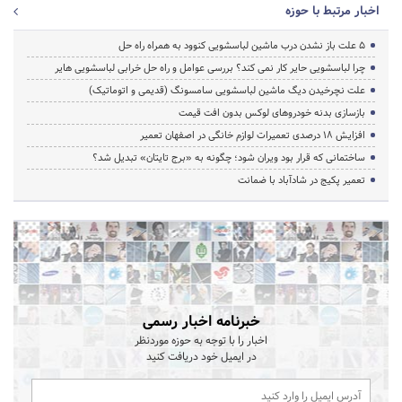
اخبار مرتبط با حوزه
5 علت باز نشدن درب ماشین لباسشویی کنوود به همراه راه حل
چرا لباسشویی حایر کار نمی کند؟ بررسی عوامل و راه حل خرابی لباسشویی هایر
علت نچرخیدن دیگ ماشین لباسشویی سامسونگ (قدیمی و اتوماتیک)
بازسازی بدنه خودروهای لوکس بدون افت قیمت
افزایش ۱۸ درصدی تعمیرات لوازم خانگی در اصفهان تعمیر
ساختمانی که قرار بود ویران شود؛ چگونه به «برج تایتان» تبدیل شد؟
تعمیر پکیج در شادآباد با ضمانت
خبرنامه اخبار رسمی
اخبار را با توجه به حوزه موردنظر
در ایمیل خود دریافت کنید