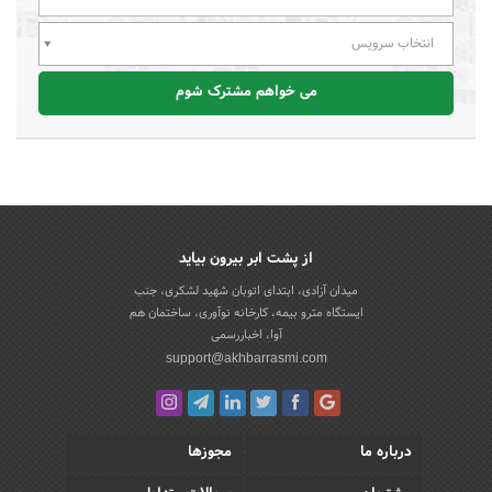
انتخاب سرویس
می خواهم مشترک شوم
از پشت ابر بیرون بیاید
میدان آزادی، ابتدای اتوبان شهید لشکری، جنب
ایستگاه مترو بیمه، کارخانه نوآوری، ساختمان هم
آوا، اخباررسمی
support@akhbarrasmi.com
درباره ما
مجوزها