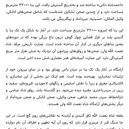
«احمدشاه دکنی» ساخته شد و به‌تدریج گسترش یافت. این بنا 32000 مترمربع
مساحت دارد و از چندین صحن تشکیل شده‌است که شامل صحن‌های اتابکی،
وکیل الملکی، حسینیه، میرداماد و بیگلربیگی می باشد.
این بنا که امروزه 32000 مترمربع مساحت دارد، در آغاز به شکل یک تک بنا با
گنبدی بلند بر فراز فضایی چهار گوش درون باغ بزرگی بوده که در دوره‌های
بعدی بناهای دیگری در کنار آن ساخته شده است. عمارت تاریخی مرقد شاه
نعمت الله ولی، صحن‌ها و رواق‌های پیرامون آن نزدیک به شش هزار متر مربع
گستردگی دارد. این عمارت آمیخته‌ای هنر معماری شش سده اخیر است.
آرامگاه در آغاز یک تک بنا در میان باغی پهناور بود و در نمای بیرونی خود از
تزئینات نماسازی بهره‌مند بوده است. هم اینک نیز بخشی از این نماسازی با
کاشیکاری معرق و زیبا با نقش اسلیمی و رنگهای لاجوردی، فیروزه‌ای، سفید و
جستجو
زرین در سردرباختری مقبره دیده می‌شود. دو گلدسته بلند، رواق شاه عباسی و
دارالحفاظ، سردر محمد شاهی، صحن وکیلی، صحن اتابکی و صحن میرداماد از
دیگر بخش‌های آرامگاه شاه نعمت الله ولی هستند.
بقعه شاه نعمت الله تاق گنبدی و آراسته به نقاشی‌های روی گچ است. در این
جا سنگ قبر از مرمری قرار دارد که روی آن آیه تطهیر و اطراف آن نام دوازده