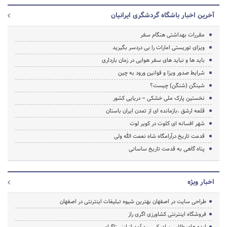
آخرین اخبار باشگاه گردشگری ایرانیان
مقررات بهداشتی هنگام سفر
ویزای توریستی امارات را بی دردسر بگیرید
باید ها و نباید های سفر هوایی در زمان بارداری
شرایط صدور ویزا و قوانین ورود به چین
شینگن (شنگن) چیست؟
نخستین پارک ملی خشکی – دریایی کشور
قلعه ارشق ،بازمانده ای از تمدن ایران باستان
شهر افسانه ای کلوت در کویر لوت
قدمت تاریخ درآرامگاه شاه نعمت الله ولی
پناه گاهی به قدمت تاریخ ساسانی
اخبار ویژه
طراحی سایت در اصفهان بهترین شیوه تبلیغات اینترنتی در اصفهان
فروشگاه اینترنتی کشاورزی اگری راز
ایده های طلایی برای کسب درآمد از اینستاگرام