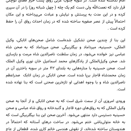
امام نگاشته شده است. در سویه جنوب غربی رواق پشت حرم فضای کوچکی
قرار دارد که نعمت‌الله ولی دست کم یک چله ( چهل شبانه روز) را در آن سپری
کرده و در این مدت به پرستش و نیایش و عبادت می‌پرداخته و این مکان
احتمالاً پیش از عصر صفویه ساخته شده که در زمان احداث رواق آن را حفظ
کرده است .
این بنا از چندین صحن تشکیل شده‌است شامل صحن‌های اتابکی، وکیل
الملکی، حسینیه، میرداماد و بیگلربیگی. صحن میرداماد که به صحن شاه
عباسی نیز خوانده می‌شود، در زمان سلطنت ناصرالدین شاه مرمت و بازسازی
شد. صحن وکیل‌الملکی از یادگارهای محمد اسماعیل خان نوری وکیل الملک
است. صحن حسینیه با مناره‌هایی به بلندای 42 متر در سویه باختری آن در
زمان محمدشاه قاجار برپا شده است. صحن اتابکی در زمان اتابک صدراعظم
ناصرالدین شاه و با وجوه اهدایی او تازه‌ترین صحنی است که بنا نهاده شده
است.
ورودی امروزی آن از سمت شرق است که به صحن اتابکی و از آنجا به صحن
وکیل الملکی که به رواق‌های دوره قاجار و گنبدخانه و رواق شاه عباسی و صحن
حسینیه دسترسی دارد منتهی می‌شود. آخرین صحن این بنا بیگلربیگی است که
به خانه متولی‌باشی ختم می‌شود. در ساخت درهای آستانه که احتمالاً در
هندوستان ساخته شده‌اند، از نقوش هندسی خاتم کاری شده، قطعاتی از عاج