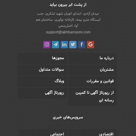
از پشت ابر بیرون بیاید
میدان آزادی، ابتدای اتوبان شهید لشکری، جنب
ایستگاه مترو بیمه، کارخانه نوآوری، ساختمان هم
آوا، اخباررسمی
support@akhbarrasmi.com
درباره ما
مجوزها
مشتریان
سوالات متداول
قوانین و مقررات
وبلاگ
از رپورتاژ آگهی تا کمپین
رپورتاژ آگهی
رسانه ای
سرویس‌های خبری
اقتصادی
اجتماعی