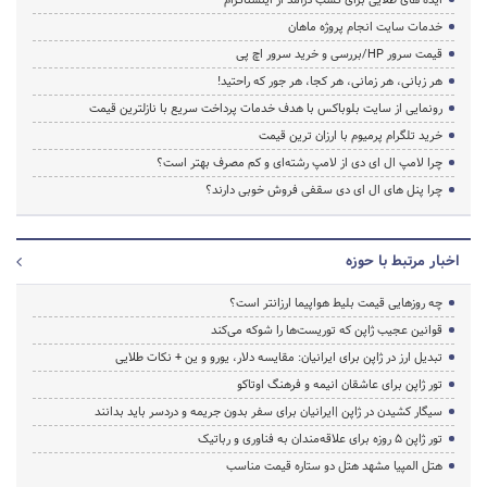
خدمات سایت انجام پروژه ماهان
قیمت سرور HP/بررسی و خرید سرور اچ پی
هر زبانی، هر زمانی، هر کجا، هر جور که راحتید!
رونمایی از سایت بلوباکس با هدف خدمات پرداخت سریع با نازلترین قیمت
خرید تلگرام پرمیوم با ارزان ترین قیمت
چرا لامپ ال ای دی از لامپ رشته‌ای و کم مصرف بهتر است؟
چرا پنل های ال ای دی سقفی فروش خوبی دارند؟
اخبار مرتبط با حوزه
چه روزهایی قیمت بلیط هواپیما ارزانتر است؟
قوانین عجیب ژاپن که توریست‌ها را شوکه می‌کند
تبدیل ارز در ژاپن برای ایرانیان: مقایسه دلار، یورو و ین + نکات طلایی
تور ژاپن برای عاشقان انیمه و فرهنگ اوتاکو
سیگار کشیدن در ژاپن |ایرانیان برای سفر بدون جریمه و دردسر باید بدانند
تور ژاپن ۵ روزه برای علاقه‌مندان به فناوری و رباتیک
هتل المپیا مشهد هتل دو ستاره قیمت مناسب