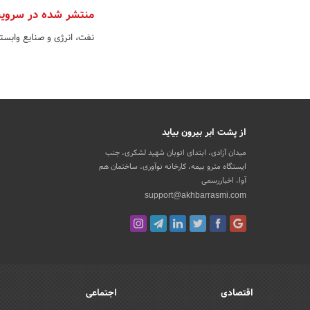
منتشر شده در سروی
نفت، انرژی و صنایع وابست
از پشت ابر بیرون بیاید
میدان آزادی، ابتدای اتوبان شهید لشکری، جنب
ایستگاه مترو بیمه، کارخانه نوآوری، ساختمان هم
آوا، اخباررسمی
support@akhbarrasmi.com
اقتصادی
اجتماعی