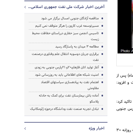
آخرین اخبار شرکت ملی نفت جمهوری اسلامی ایران
مناقصه آزادگان جنوبی امسال برگزار می شود
مسیرتوسعه غرب کارون را هرگز متوقف نمی کنیم
تاسیس انجمن سبز حفاری درراستای حفاظت محیط
زیست
جستجو
مطالعه 3 میدان به پاسارگاد رسید
برقراری جریان دوسویه انتقال علم وفناوری درصنعت
نفت
آغاز تولید اتان فازهای20و 21پارس جنوبی به زودی
امنیت شبکه های اطلاعاتی باید به روزرسانی شود
ط عمومی شرکت ملی نفت ، غلامرضا منوچهری امروز (سه شنبه، 27 مهرماه) پس از
ت و افزود:
اهتمام نفت به پیاده‎سازی سیاست‎های اقتصاد
مقاومتی
آماده باش بیمارستان نفت برای کمک به حادثه
فت، تاکید کرد:
پلاسکو
گازی به تولید پارس جنوبی
تبادل تجربه صنعت نفت ودانشگاه درحوزه ژئومکانیک
اخبار ویژه
وی با اشاره به اینکه توسعه لایه نفتی پارس جنوبی در دستور کار قرار دارد، تصریح کرد: تا پایان امسال برداشت روزانه 30