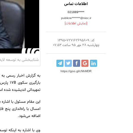
اطلاعات تماس
021889*****
publicre*******@nioc.ir
[نمایش اطلاعات]
کد: 13950727162695809
چهارشنبه 28 مهر 95 ساعت 07:53
شتاب‎بخشی به توسعه لایه نفتی پارس جنوبی
https://goo.gl/cNhMDR
بارگیری
تمهیداتی اندیشیده شده است
اضافه می‌شود.