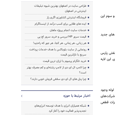
طراحی سایت در اصفهان بهترین شیوه تبلیغات
اینترنتی در اصفهان
قل دو سوم این
فروشگاه اینترنتی کشاورزی اگری راز
ایده های طلایی برای کسب درآمد از اینستاگرام
خدمات سایت انجام پروژه ماهان
دهای جدید
قیمت سرور HP/بررسی و خرید سرور اچ پی
هر زبانی، هر زمانی، هر کجا، هر جور که راحتید!
رونمایی از سایت بلوباکس با هدف خدمات پرداخت
نفتی پارس
سریع با نازلترین قیمت
 این لایه
خرید تلگرام پرمیوم با ارزان ترین قیمت
چرا لامپ ال ای دی از لامپ رشته‌ای و کم مصرف بهتر
است؟
چرا پنل های ال ای دی سقفی فروش خوبی دارند؟
لوله وجود
اخبار مرتبط با حوزه
 شرکت‌های
کرات قطعی
شبکه همیاران انرژی با هدف توسعه انرژی‌های
تجدیدپذیر فعالیت خود را آغاز کرد