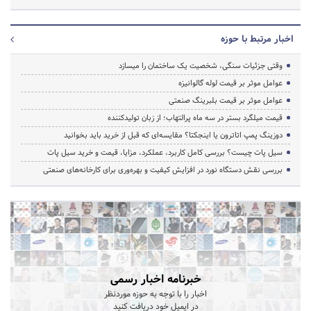
اخبار مرتبط با حوزه
وقتی جزئیات سنگی، شخصیت یک ساختمان را میسازد
عوامل موثر بر قیمت لوله گالوانیزه
عوامل موثر بر قیمت بلبرینگ صنعتی
قیمت میلگرد بستر در سه ماه پرالتهاب؛ از زبان تولیدکننده
دوزینگ پمپ اتاترون یا اینجکتا؟ مقایسه‌ای که قبل از خرید باید بخوانید
سیل پات چیست؟ بررسی کامل کاربرد، عملکرد، مزایا، قیمت و خرید سیل پات
بررسی نقش دستگاه نورد در افزایش کیفیت و بهره‌وری برای کارخانه‌های صنعتی
خبرنامه اخبار رسمی
اخبار را با توجه به حوزه موردنظر
در ایمیل خود دریافت کنید