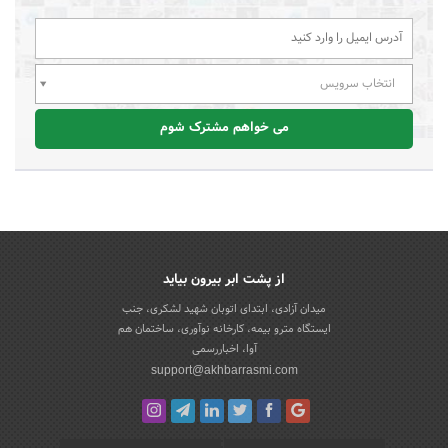
انتخاب سرویس
می خواهم مشترک شوم
از پشت ابر بیرون بیاید
میدان آزادی، ابتدای اتوبان شهید لشکری، جنب
ایستگاه مترو بیمه، کارخانه نوآوری، ساختمان هم
آوا، اخباررسمی
support@akhbarrasmi.com