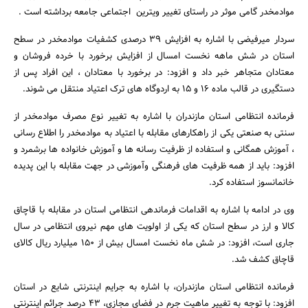
موادمخدر گامی موثر در راستای تغییر ویترین اجتماعی جامعه برداشته است .
سردار میرفیضی با اشاره به افزایش 39 درصدی کشفیات موادمخدر در سطح
استان در شش ماهه نخست امسال از افزایش برخورد با خرده فروشان و
معتادان متجاهر خبر داد و افزود: در برخورد با معتادان ، این افراد پس از
دستگیری در قالب ماده 16 و 15 به اردوگاه های ترک اعتیاد منتقل می شوند.
فرمانده انتظامی استان مازندران با اشاره به تغییر نوع مصرف موادمخدر از
سنتی به صنعتی یکی از راهکارهای مقابله با اعتیاد به موادمخدر را اطلاع رسانی
، آموزش همگانی و استفاده از ظرفیت رسانه ها و آموزش خانواده ها برشمرد و
افزود: باید از همه ظرفیت های فرهنگی وآموزشی در جهت مقابله با این پدیده
خانمانسوز استفاده کرد.
جستجو
وی در ادامه با اشاره به اقدامات فرماندهی انتظامی استان در مقابله با قاچاق
کالا و ارز در سطح استان که یکی از اولویت های مهم نیروی انتظامی در سال
جاری است، افزود: در شش ماه نخست امسال بیش از 150 میلیارد ریال کالای
قاچاق کشف شد.
فرمانده انتظامی استان مازندران، با اشاره به جرایم اینترنتی شایع در استان
افزود: با توجه به تغییر ماهیت جرم در فضای مجازی، 43 درصد جرائم اینترنتی