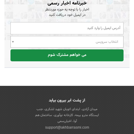
خبرنامه اخبار رسمی
اخبار را با توجه به حوزه موردنظر
در ایمیل خود دریافت کنید
انتخاب سرویس
می خواهم مشترک شوم
از پشت ابر بیرون بیاید
میدان آزادی، ابتدای اتوبان شهید لشکری، جنب
ایستگاه مترو بیمه، کارخانه نوآوری، ساختمان هم
آوا، اخباررسمی
support@akhbarrasmi.com