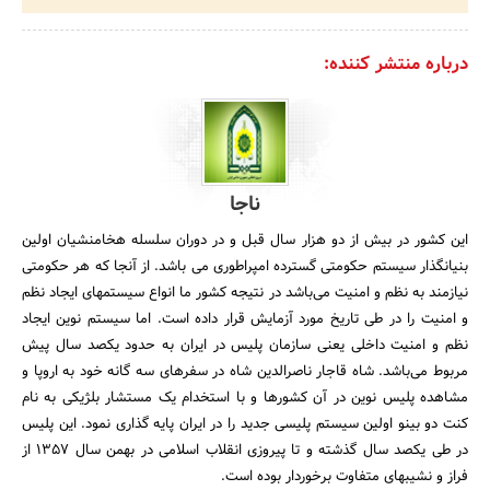
درباره منتشر کننده:
ناجا
این کشور در بیش از دو هزار سال قبل و در دوران سلسله هخامنشیان اولین
بنیانگذار سیستم حکومتى گسترده امپراطورى مى باشد. از آنجا که هر حکومتى
نیازمند به نظم و امنیت مى‌باشد در نتیجه کشور ما انواع سیستمهاى ایجاد نظم
و امنیت را در طى تاریخ مورد آزمایش قرار داده است. اما سیستم نوین ایجاد
نظم و امنیت داخلى یعنى سازمان پلیس در ایران به حدود یکصد سال پیش
مربوط مى‌‌باشد. شاه قاجار ناصرالدین شاه در سفرهاى سه گانه خود به اروپا و
مشاهده پلیس نوین در آن کشورها و با استخدام یک مستشار بلژیکى به نام
کنت دو بینو اولین سیستم پلیسى جدید را در ایران پایه گذارى نمود. این پلیس
در طى یکصد سال گذشته و تا پیروزى انقلاب اسلامى در بهمن سال 1357 از
فراز و نشیبهاى متفاوت برخوردار بوده است.