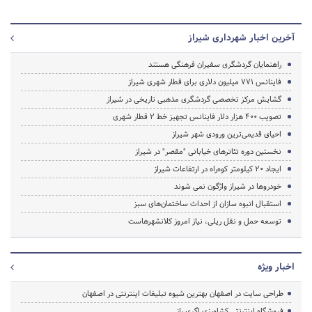
آخرین اخبار شهرداری شیراز
راهنمایان گردشگری سفیران فرهنگی هستند
فاینانس 771 میلیون دلاری برای قطار شهری شیراز
گشایش مرکز تخصصی گردشگری مذهبی تاریخی در شیراز
تصویب 400 هزار دلار فاینانس تجهیز خط 2 قطار شهری
احیای قدیمی‌ترین ورودی شهر شیراز
نخستین دوره تئاترهای خیابانی "مقصر" در شیراز
ایجاد 20 کیلومتر کوه‌راه در ارتفاعات شیراز
خودروها در شیراز واژگون نمی شوند
استقبال انبوه سازان از احداث ساختمان‌های سبز
توسعه حمل و نقل ریلی، نیاز امروز کلانشهرهاست
اخبار ویژه
طراحی سایت در اصفهان بهترین شیوه تبلیغات اینترنتی در اصفهان
فروشگاه اینترنتی کشاورزی اگری راز