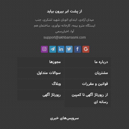
از پشت ابر بیرون بیاید
میدان آزادی، ابتدای اتوبان شهید لشکری، جنب
ایستگاه مترو بیمه، کارخانه نوآوری، ساختمان هم
آوا، اخباررسمی
support@akhbarrasmi.com
درباره ما
مجوزها
مشتریان
سوالات متداول
قوانین و مقررات
وبلاگ
از رپورتاژ آگهی تا کمپین
رپورتاژ آگهی
رسانه ای
سرویس‌های خبری