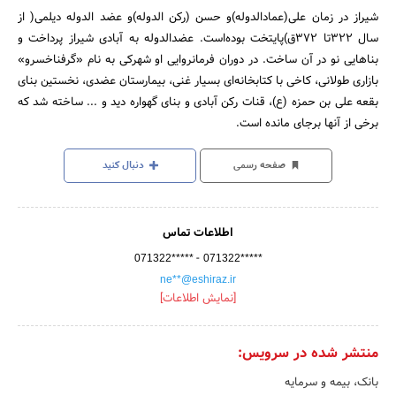
شیراز در زمان علی(عمادالدوله)و حسن (رکن الدوله)و عضد الدوله دیلمی( از
سال 322تا 372ق)پایتخت بوده‌است. عضدالدوله به آبادی شیراز پرداخت و
بناهایی نو در آن ساخت. در دوران فرمانروایی او شهرکی به نام «گرفناخسرو»
بازاری طولانی، کاخی با کتابخانه‌ای بسیار غنی، بیمارستان عضدی، نخستین بنای
بقعه علی بن حمزه (ع)، قنات رکن آبادی و بنای گهواره دید و ... ساخته شد که
برخی از آنها برجای مانده است.
صفحه رسمی
دنبال کنید
اطلاعات تماس
-
071322*****
071322*****
ne**@eshiraz.ir
[نمایش اطلاعات]
منتشر شده در سرویس:
بانک، بیمه و سرمایه