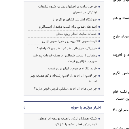
طراحی سایت در اصفهان بهترین شیوه تبلیغات
اینترنتی در اصفهان
ن رشد خوبی داشته است و هم
فروشگاه اینترنتی کشاورزی اگری راز
ایده های طلایی برای کسب درآمد از اینستاگرام
خدمات سایت انجام پروژه ماهان
شده است حتی در میدان‎های بزرگ که مجریان طرح
قیمت سرور HP/بررسی و خرید سرور اچ پی
هر زبانی، هر زمانی، هر کجا، هر جور که راحتید!
ی عنوان کرد و افزود:
رونمایی از سایت بلوباکس با هدف خدمات پرداخت
سریع با نازلترین قیمت
خرید تلگرام پرمیوم با ارزان ترین قیمت
ساس الگوی
چرا لامپ ال ای دی از لامپ رشته‌ای و کم مصرف بهتر
است؟
چرا پنل های ال ای دی سقفی فروش خوبی دارند؟
ع نفت خام
اخبار مرتبط با حوزه
وی ادامه داد: قرارداد با چینی‎ها بر اساس 5,5 درصد حجم بازیابی و استخراج (ریکاوری) برای میدان عظیمی که حجم آن 40
شبکه همیاران انرژی با هدف توسعه انرژی‌های
تجدیدپذیر فعالیت خود را آغاز کرد
ار شرکت‎های داخلی بتوانند حجم بیشتری