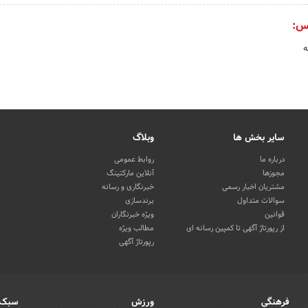
س:
ه
سایر بخش ها
وبلاگ
درباره ما
روابط عمومی
مجوزها
آنلاین مارکتینگ
مشتریان اخبار رسمی
خبرنگاری و رسانه
سوالات متداول
برندسازی
قوانین
ویژه خبرنگاران
از رپورتاژ آگهی تا کمپین رسانه ای
مطالب ویژه
رپورتاژ آگهی
فرهنگی
ورزش
سبک 