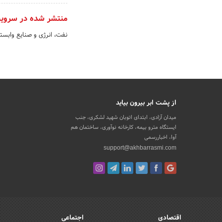
منتشر شده در سروی
نفت، انرژی و صنایع وابست
از پشت ابر بیرون بیاید
میدان آزادی، ابتدای اتوبان شهید لشکری، جنب
ایستگاه مترو بیمه، کارخانه نوآوری، ساختمان هم
آوا، اخباررسمی
support@akhbarrasmi.com
اقتصادی
اجتماعی