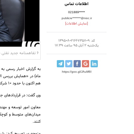
اطلاعات تماس
021889*****
publicre*******@nioc.ir
[نمایش اطلاعات]
کد: 13950802166735809
یک‌شنبه 2 آبان 95 ساعت 17:39
6 تفاهم‎نامه جدید نفتی به‎ زودی امضا می شود
به گزارش اخبار رسمی به 
https://goo.gl/JAuM6I
هم اکنون با حدود 10 شرکت بین المللی یادداشت تفاهم (MOU) امضا شده است.
وی گفت: در قراردادهای جدید نفتی 2 وجه کلی پیش بینی شده است که مربوط به شر
معاون امور توسعه و مهندس
میدان‌های متوسط و کوچک 
کنند.