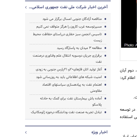
آخرین اخبار شرکت ملی نفت جمهوری اسلامی ایران
مناقصه آزادگان جنوبی امسال برگزار می شود
مسیرتوسعه غرب کارون را هرگز متوقف نمی کنیم
تاسیس انجمن سبز حفاری درراستای حفاظت محیط
زیست
جستجو
مطالعه 3 میدان به پاسارگاد رسید
برقراری جریان دوسویه انتقال علم وفناوری درصنعت
نفت
آغاز تولید اتان فازهای20و 21پارس جنوبی به زودی
 دوم آبان
امنیت شبکه های اطلاعاتی باید به روزرسانی شود
» اعلام کرد:
اهتمام نفت به پیاده‎سازی سیاست‎های اقتصاد
مقاومتی
آماده باش بیمارستان نفت برای کمک به حادثه
پلاسکو
 در توسعه
تبادل تجربه صنعت نفت ودانشگاه درحوزه ژئومکانیک
ی استفاده
اخبار ویژه
منوچهری تصریح کرد: شرکت‌های خارجی دیگر وجه این قراردادها هستند که در کنار خود می توانند از شرکت‎های ایرانی