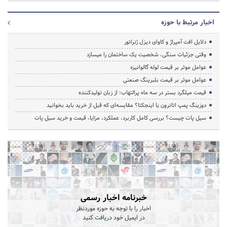
اخبار مرتبط با حوزه
دلایل افت آمپراژ و کاوای دیزل ژنراتور
وقتی جزئیات سنگی، شخصیت یک ساختمان را میسازد
عوامل موثر بر قیمت لوله گالوانیزه
عوامل موثر بر قیمت بلبرینگ صنعتی
قیمت میلگرد بستر در سه ماه پرالتهاب؛ از زبان تولیدکننده
دوزینگ پمپ اتاترون یا اینجکتا؟ مقایسه‌ای که قبل از خرید باید بخوانید
سیل پات چیست؟ بررسی کامل کاربرد، عملکرد، مزایا، قیمت و خرید سیل پات
خبرنامه اخبار رسمی
اخبار را با توجه به حوزه موردنظر
در ایمیل خود دریافت کنید