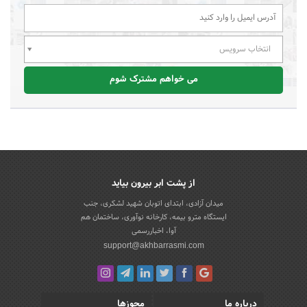
انتخاب سرویس
می خواهم مشترک شوم
از پشت ابر بیرون بیاید
میدان آزادی، ابتدای اتوبان شهید لشکری، جنب
ایستگاه مترو بیمه، کارخانه نوآوری، ساختمان هم
آوا، اخباررسمی
support@akhbarrasmi.com
درباره ما
مجوزها