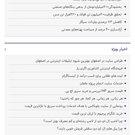
بخشودگی400میلیاردتومان از بدهی بنگاه‌های صنعتی
تحقق ظرفیت40میلیون تن فولاد و 420هزار تن مس
کاهش 73 درصدی واردات سیگار
آزادسازی 40 درصد از مساحت پهنه‌های معدنی
اخبار ویژه
طراحی سایت در اصفهان بهترین شیوه تبلیغات اینترنتی در اصفهان
فروشگاه اینترنتی کشاورزی اگری راز
ایده های طلایی برای کسب درآمد از اینستاگرام
خدمات سایت انجام پروژه ماهان
قیمت سرور HP/بررسی و خرید سرور اچ پی
هر زبانی، هر زمانی، هر کجا، هر جور که راحتید!
رونمایی از سایت بلوباکس با هدف خدمات پرداخت سریع با نازلترین قیمت
خرید تلگرام پرمیوم با ارزان ترین قیمت
چرا لامپ ال ای دی از لامپ رشته‌ای و کم مصرف بهتر است؟
چرا پنل های ال ای دی سقفی فروش خوبی دارند؟