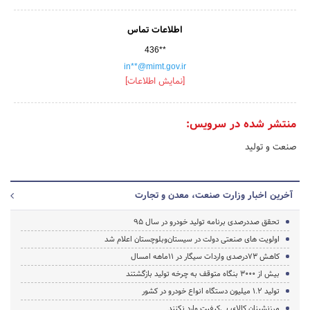
اطلاعات تماس
436**
in**@mimt.gov.ir
[نمایش اطلاعات]
منتشر شده در سرویس:
صنعت و تولید
آخرین اخبار وزارت صنعت، معدن و تجارت
تحقق صددرصدی برنامه تولید خودرو در سال 95
اولویت های صنعتی دولت در سیستان‌وبلوچستان اعلام شد
کاهش 73درصدی واردات سیگار در 11ماهه امسال
بیش از 3000 بنگاه متوقف به چرخه تولید بازگشتند
تولید 1.2 میلیون دستگاه انواع خودرو در کشور
مرزنشینان کالای بی‌کیفیت وارد نکنند