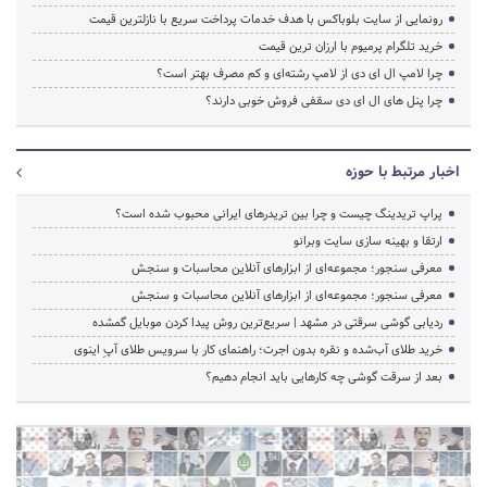
رونمایی از سایت بلوباکس با هدف خدمات پرداخت سریع با نازلترین قیمت
خرید تلگرام پرمیوم با ارزان ترین قیمت
چرا لامپ ال ای دی از لامپ رشته‌ای و کم مصرف بهتر است؟
چرا پنل های ال ای دی سقفی فروش خوبی دارند؟
اخبار مرتبط با حوزه
پراپ تریدینگ چیست و چرا بین تریدرهای ایرانی محبوب شده است؟
ارتقا و بهینه سازی سایت وبرانو
معرفی سنجور؛ مجموعه‌ای از ابزارهای آنلاین محاسبات و سنجش
معرفی سنجور؛ مجموعه‌ای از ابزارهای آنلاین محاسبات و سنجش
ردیابی گوشی سرقتی در مشهد | سریع‌ترین روش پیدا کردن موبایل گمشده
خرید طلای آب‌شده و نقره بدون اجرت؛ راهنمای کار با سرویس طلای آپِ اینوی
بعد از سرقت گوشی چه کارهایی باید انجام دهیم؟