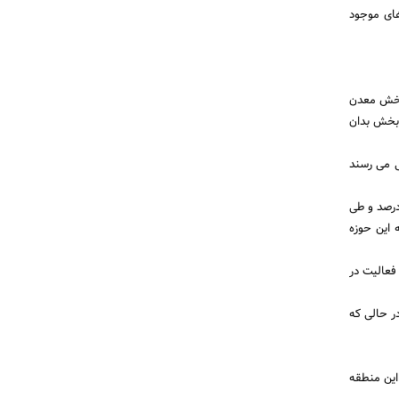
های موجود
یوم با بیان اینکه بخش معدن
بخش بدان
ی می رسند
 با بیان اینکه بخش معدن و صنایع معدنی خود کنترلی ندارد، گفت: طی سال های 1965 تا 1981، 33 درصد و طی
 به این حوزه
فعالیت در
ر حالی که
این منطقه