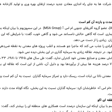
رکت ها به جای راه اندازی معادن جدید درصدد ارتقای بهره وری و تولید کارخانه 
مدت و بازده آن کم است
اندر وان دِر (Ander van der)، عضو گروه آفریقای جنوبی ام اس آ (MSA Group) در این سمپوز
ماری است که گاهی حالش نامساعد می شود و گاهی خوب، گفت: با شرایطی که این 
ان زیادی را از دست می دهد.
افرادی را جذب می کند که ماجرا جو هستند و اغلب پروژه های معدنی به نقطه ضررده
ود. در نتیجه، علاقه زیادی به سرمایه گذاری در این بخش دیده نمی شود.
اندر وان دِر
سال های 2010 تا 2011، 71 درصد هزینه ها بیش از برآوردها بود و دلیل آن، ناشی از این است که علاقه ای
معدنی ذاتا بی ثبات است، ریسک دارد و تمرکز سرمایه گذاران نسبت به آن کم است و 
ام اس آ» خاطرنشان کرد: سرمایه گذاران نسبت به این بخش، نگاه کوتاه مدت دارند د
ست.
ه ای اکو
راسم با بیان اینکه این سازمان درصدد است همکاری های منطقه ای را بیشتر کند، گفت: 