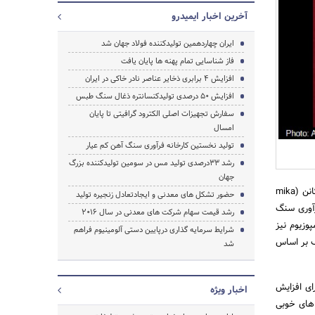
آخرین اخبار ایمیدرو
ایران چهاردهمین تولیدکننده فولاد جهان شد
فاز شناسایی تمام پهنه ها پایان یافت
افزایش 4 برابری ذخایر عناصر نادر خاکی در ایران
افزایش 50 درصدی تولیدکنسانتره ذغال سنگ طبس
سفارش تجهیزات اصلی الکترود گرافیتی تا پایان
امسال
تولید نخستین کارخانه فرآوری سنگ آهن کم عیار
رشد 33درصدی تولید مس در سومین تولیدکننده بزرگ
جهان
به گزارش اخبار رسمی به نقل از روابط عمومی سازمان توسعه و نوسازی معادن و صنایع معدنی ایران، میکا نیکانن (mika
حضور تشکل های معدنی و ایجادتعادل زنجیره تولید
فرآوری سنگ
رشد قیمت سهام شرکت های معدنی در سال 2016
وزیوم نیز
شرایط سرمایه گذاری درپایین دستی آلومینیوم فراهم
ف بر اساس
شد
جستجو
ای افزایش
اخبار ویژه
 های خوبی