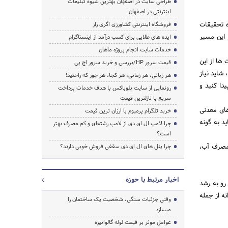
طراحی سایت در اصفهان بهترین شیوه تبلیغات
اینترنتی در اصفهان
ه تحقیقات
فروشگاه اینترنتی کشاورزی اگری راز
 این مسیر
ایده های طلایی برای کسب درآمد از اینستاگرام
خدمات سایت انجام پروژه ماهان
 ها از این
قیمت سرور HP/بررسی و خرید سرور اچ پی
شاید نیاز
هر زبانی، هر زمانی، هر کجا، هر جور که راحتید!
دا کنید و
رونمایی از سایت بلوباکس با هدف خدمات پرداخت
سریع با نازلترین قیمت
ای معدنی
خرید تلگرام پرمیوم با ارزان ترین قیمت
د به گونه
چرا لامپ ال ای دی از لامپ رشته‌ای و کم مصرف بهتر
است؟
مصرف آب،
چرا پنل های ال ای دی سقفی فروش خوبی دارند؟
اخبار مرتبط با حوزه
رو به رشد
ه از جمله
وقتی جزئیات سنگی، شخصیت یک ساختمان را
میسازد
عوامل موثر بر قیمت لوله گالوانیزه