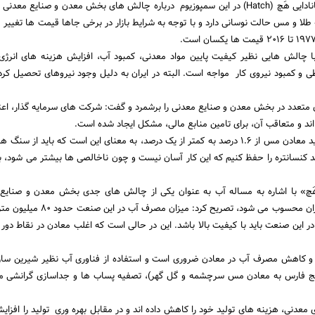
اولیا زاده، معاون شرکت کانادایی هَچ (Hatch) در این سمپوزیوم درباره چالش های بخش معدن و صنایع م
طلا و مس حالت نوسانی دارد و با توجه به شرایط بازار در برخی جاها قیمت ها تغییر م
ا چالش هایی نظیر کیفیت پایین مواد معدنی، کمبود آب، افزایش هزینه های انرژ
و کمبود نیروی کار مواجه است. البته در ایران به دلیل وجود نیروهای تحصیل کرده
 متعدد در بخش معدن و صنایع معدنی را برشمرد و گفت: شرکت های سرمایه گذار، اعتم
ند و متعاقب آن، برای تامین منابع مالی، مشکل ایجاد شده است.
وی افزود: کاهش رشد تولید معادن مس از 1.6 درصد به کمتر از یک درصد، به معنای این است که باید از
ید کنسانتره را حفظ کنیم که این کار آسان نیست و چون ناخالصی ها بیشتر می شود، با
َچ» با اشاره به مساله آب به عنوان یکی از چالش های جدی بخش معدن و صنایع 
کشورهایی مثل شیلی و ایران محسوب می شود، تصریح کرد: می
 این صنعت باید با کیفیت بالا باشد. این در حالی است که اغلب معادن در نقاط دور اف
ی و کاهش مصرف آب در معادن ضروری است و استفاده از فناوری آب نظیر شیرین ساز
یج فارس به معادن مس سرچشمه و گل گهر)، تصفیه پساب ها و جداسازی گرانشی می 
عدنی، هزینه های تولید خود را کاهش داده اند و در مقابل بهره وری تولید را افزایش 