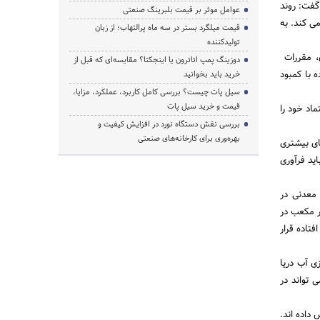
عدنی گفت: روند
عوامل موثر بر قیمت بلبرینگ صنعتی
ی کند. به
قیمت میلگرد بستر در سه ماه پرالتهاب؛ از زبان
تولیدکننده
ی، مقررات
دوزینگ پمپ اتاترون یا اینجکتا؟ مقایسه‌ای که قبل از
 با کمبود
خرید باید بخوانید
سیل پات چیست؟ بررسی کامل کاربرد، عملکرد، مزایا،
قیمت و خرید سیل پات
اد خود را
بررسی نقش دستگاه نورد در افزایش کیفیت و
بهره‌وری برای کارخانه‌های صنعتی
 سنگ های بیشتری
ید فرآوری
معدنی در
زان مصرف آب در این صنعت حدود 80 میلیون متر مکعب در
تاده قرار
ی آب دریا
تواند در
داده اند.