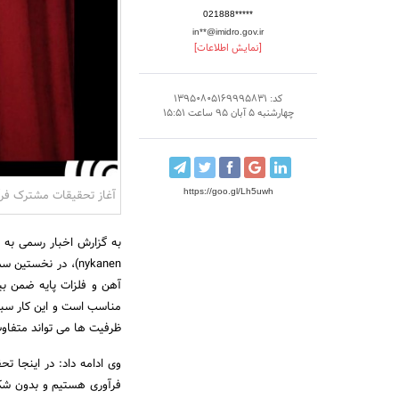
021888*****
in**@imidro.gov.ir
[نمایش اطلاعات]
کد: 13950805169995831
چهارشنبه 5 آبان 95 ساعت 15:51
https://goo.gl/Lh5uwh
آغاز تحقیقات مشترک فرآو
nykanen)، در نخست
آهن و فلزات پایه ضمن بی
مناسب است و این کار سبب
ظرفیت ها می تواند متفاو
وی ادامه داد: در اینجا ت
فرآوری هستیم و بدون شک،