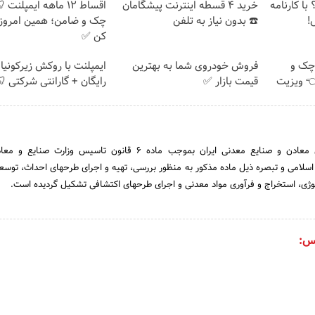
با کارنامه
خرید 4 قسطه اینترنت پیشگامان
اقساط ۱۲ ماهه ایمپلنت
!
☎️ بدون نیاز به تلفن
چک و ضامن؛ همین امروز 
کن ✅
چک و
فروش خودروی شما به بهترین
ایمپلنت با روکش زیرکونیا
فیف 👈 ویزیت
قیمت بازار ✅
رایگان + گارانتی شرکتی 
سازمان توسعه و نوسازی معادن و صنایع معدنی ایران بموجب ماده 6 قانون تاسیس وزا
شورای اسلامی و تبصره ذیل ماده مذکور به منظور بررسی، تهیه و اجرای طرحهای احداث، توسع
وژی، استخراج و فرآوری مواد معدنی و اجرای طرحهای اکتشافی تشکیل گردیده است.
س: