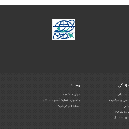
زندگی
رویداد
و زیبایی
حراج و تخفیف
اسی و موفقیت
جشنواره، نمایشگاه و همایش
باس
مسابقه و فراخوان
 و تفریح
یون و منزل