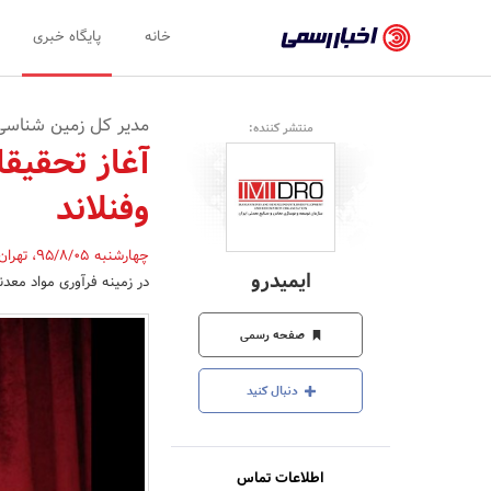
اخبار
خانه
پایگاه خبری
رسمی
-
مدیر کل زمین شناسی 
منتشر کننده:
اخبار
آغاز تحقیق
تایید
وفنلاند
شده
شرکت‌ها،
چهارشنبه 95/8/05
،
تهرا
ایمیدرو
در زمینه فرآوری مواد معدنی
سازمان‌ها
و
صفحه رسمی
روابط
دنبال کنید
عمومی‌ها
اطلاعات تماس