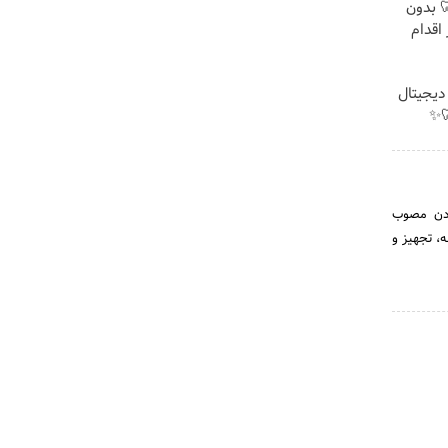
 🦷 بدون
اقدام
 دیجیتال
✨
رت صنایع و معادن مصوب
ه، تجهیز و