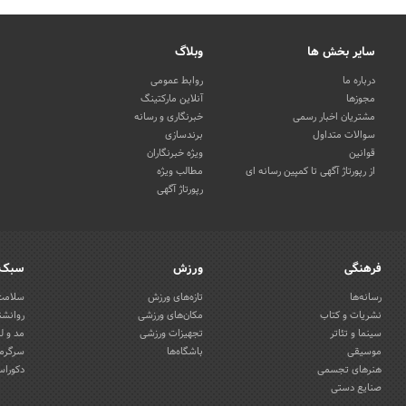
سایر بخش ها
وبلاگ
درباره ما
روابط عمومی
مجوزها
آنلاین مارکتینگ
مشتریان اخبار رسمی
خبرنگاری و رسانه
سوالات متداول
برندسازی
قوانین
ویژه خبرنگاران
از رپورتاژ آگهی تا کمپین رسانه ای
مطالب ویژه
رپورتاژ آگهی
فرهنگی
ورزش
سبک 
رسانه‌ها
تازه‌های ورزش
سلامت 
نشریات و کتاب
مکان‌های ورزشی
روانشن
سینما و تئاتر
تجهیزات ورزشی
مد و ل
موسیقی
باشگاه‌ها
سرگرمی
هنرهای تجسمی
دکوراس
صنایع دستی