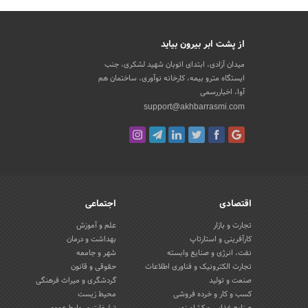
از پشت ابر بیرون بیاید
میدان آزادی، ابتدای اتوبان شهید لشکری، جنب
ایستگاه مترو بیمه، کارخانه نوآوری، ساختمان هم
آوا، اخباررسمی
support@akhbarrasmi.com
اقتصادی
اجتماعی
تجارت و بازار
علم و آموزش
کارآفرینی و استارتاپ
بهداشت و درمان
نفت، انرژی و صنایع وابسته
شهر و جامعه
تجارت الکترونیک و فناوری اطلاعات
حقوقی و قانون
صنعت و تولید
گردشگری و میراث فرهنگی
کسب و کار و خرده فروشی
محیط زیست
صنایع غذایی و کشاورزی
تبلیغات و روابط عمومی