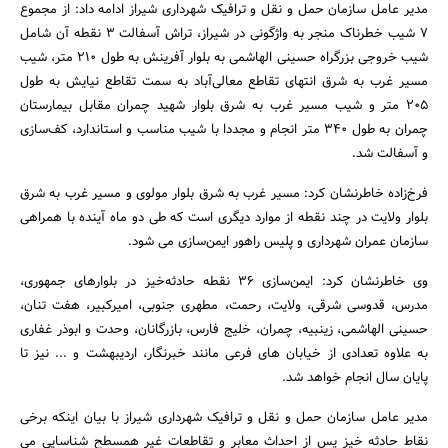
مدیر عامل سازمان حمل و نقل و ترافیک شهرداری شیراز ادامه داد: از مجموع
7 شیب خطرناک منجر به واژگونی در شیراز، تراش آسفالت 3 نقطه آن شامل
شیب خروجی بزرگراه حسینی الهاشمی به بلوار آفرینش به طول 210 متر، شیب
مسیر غرب به شرق انتهای تقاطع معالی‌آباد به سمت تقاطع نیایش به طول
205 متر و شیب مسیر غرب به شرق بلوار شهید چمران مقابل بیمارستان
چمران به طول 340 متر انجام و مجددا با شیب مناسب و استاندارد، کف‌سازی
و آسفالت شد.
جستجو
فرخ‌زاده خاطرنشان کرد: مسیر غرب به شرق بلوار مولوی و مسیر غرب به شرق
بلوار ولایت در چند نقطه از موارد دیگری است که طی دو ماه آینده با همراهی
سازمان عمران شهرداری و پلیس راهور ایمن‌سازی می شود.
وی خاطرنشان کرد: ایمن‌سازی 36 نقطه حادثه‌خیز در بلوارهای جمهوری،
مدرس، قدوسی شرقی، ولایت، رحمت، مطهری جنوبی، امیرکبیر، هفت تنان،
حسینی الهاشمی، زینبیه، چمران، خلیج فارس، بازرگانان، وحدت و ابوذر غفاری
به علاوه تعدادی از خیابان های فرعی مانند خبرنگار، اردیبهشت و ... نیز تا
پایان سال انجام خواهد شد.
مدیر عامل سازمان حمل و نقل و ترافیک شهرداری شیراز با بیان اینکه برخی
نقاط حادثه خیز پس از احداث معابر و تقاطعات غیر همسطح شناسایی می