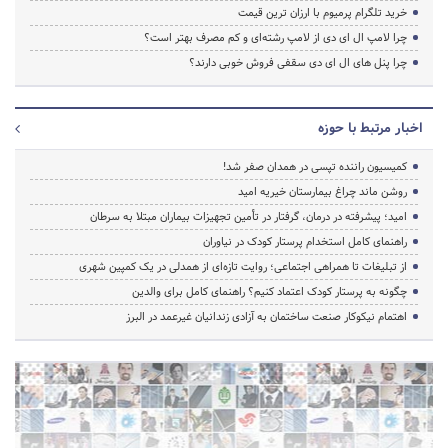
خرید تلگرام پرمیوم با ارزان ترین قیمت
چرا لامپ ال ای دی از لامپ رشته‌ای و کم مصرف بهتر است؟
چرا پنل های ال ای دی سقفی فروش خوبی دارند؟
اخبار مرتبط با حوزه
کمیسیون راننده تپسی در همدان صفر شد!
روشن ماند چراغ بیمارستان خیریه امید
امید؛ پیشرفته در درمان، گرفتار در تأمین تجهیزات بیماران مبتلا به سرطان
راهنمای کامل استخدام پرستار کودک در نیاوران
از تبلیغات تا همراهی اجتماعی؛ روایت تازه‌ای از همدلی در یک کمپین شهری
چگونه به پرستار کودک اعتماد کنیم؟ راهنمای کامل برای والدین
اهتمام نیکوکار صنعت ساختمان به آزادی زندانیان غیرعمد در البرز