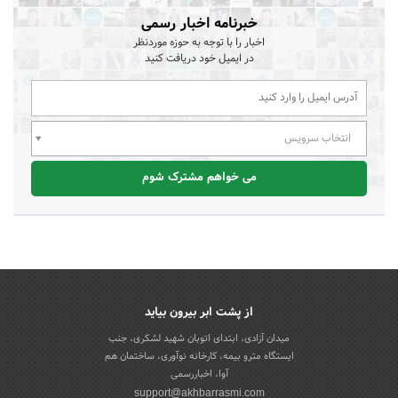
خبرنامه اخبار رسمی
اخبار را با توجه به حوزه موردنظر
در ایمیل خود دریافت کنید
انتخاب سرویس
می خواهم مشترک شوم
از پشت ابر بیرون بیاید
میدان آزادی، ابتدای اتوبان شهید لشکری، جنب
ایستگاه مترو بیمه، کارخانه نوآوری، ساختمان هم
آوا، اخباررسمی
support@akhbarrasmi.com