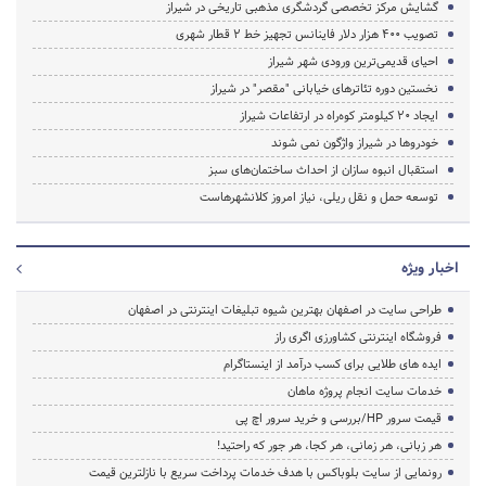
گشایش مرکز تخصصی گردشگری مذهبی تاریخی در شیراز
تصویب 400 هزار دلار فاینانس تجهیز خط 2 قطار شهری
احیای قدیمی‌ترین ورودی شهر شیراز
نخستین دوره تئاترهای خیابانی "مقصر" در شیراز
ایجاد 20 کیلومتر کوه‌راه در ارتفاعات شیراز
خودروها در شیراز واژگون نمی شوند
استقبال انبوه سازان از احداث ساختمان‌های سبز
توسعه حمل و نقل ریلی، نیاز امروز کلانشهرهاست
اخبار ویژه
طراحی سایت در اصفهان بهترین شیوه تبلیغات اینترنتی در اصفهان
فروشگاه اینترنتی کشاورزی اگری راز
ایده های طلایی برای کسب درآمد از اینستاگرام
خدمات سایت انجام پروژه ماهان
قیمت سرور HP/بررسی و خرید سرور اچ پی
هر زبانی، هر زمانی، هر کجا، هر جور که راحتید!
رونمایی از سایت بلوباکس با هدف خدمات پرداخت سریع با نازلترین قیمت