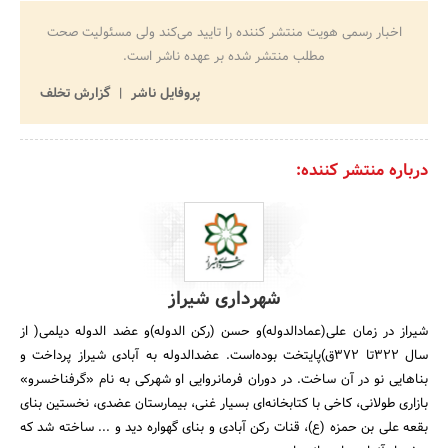
اخبار رسمی هویت منتشر کننده را تایید می‌کند ولی مسئولیت صحت
مطلب منتشر شده بر عهده ناشر است.
پروفایل ناشر
گزارش تخلف
درباره منتشر کننده:
شهرداری شیراز
شیراز در زمان علی(عمادالدوله)و حسن (رکن الدوله)و عضد الدوله دیلمی( از
سال 322تا 372ق)پایتخت بوده‌است. عضدالدوله به آبادی شیراز پرداخت و
بناهایی نو در آن ساخت. در دوران فرمانروایی او شهرکی به نام «گرفناخسرو»
بازاری طولانی، کاخی با کتابخانه‌ای بسیار غنی، بیمارستان عضدی، نخستین بنای
بقعه علی بن حمزه (ع)، قنات رکن آبادی و بنای گهواره دید و ... ساخته شد که