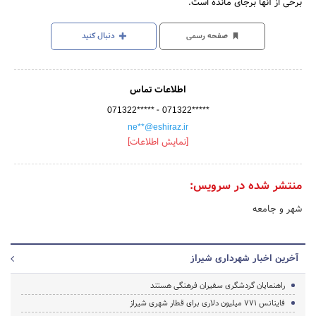
برخی از آنها برجای مانده است.
صفحه رسمی
دنبال کنید
اطلاعات تماس
-
071322*****
071322*****
ne**@eshiraz.ir
[نمایش اطلاعات]
منتشر شده در سرویس:
شهر و جامعه
آخرین اخبار شهرداری شیراز
راهنمایان گردشگری سفیران فرهنگی هستند
فاینانس 771 میلیون دلاری برای قطار شهری شیراز