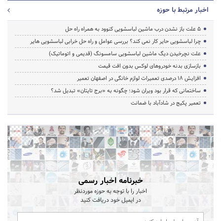
اخبار مرتبط با حوزه
5 علت باز نشدن درب ماشین لباسشویی کنوود به همراه راه حل
چرا لباسشویی حایر کار نمی کند؟ بررسی عوامل و راه حل خرابی لباسشویی هایر
علت نچرخیدن دیگ ماشین لباسشویی سامسونگ (قدیمی و اتوماتیک)
بازسازی بدنه خودروهای لوکس بدون افت قیمت
افزایش ۱۸ درصدی تعمیرات لوازم خانگی در اصفهان تعمیر
ساختمانی که قرار بود ویران شود؛ چگونه به «برج تایتان» تبدیل شد؟
تعمیر پکیج در شادآباد با ضمانت
خبرنامه اخبار رسمی
اخبار را با توجه به حوزه موردنظر
در ایمیل خود دریافت کنید