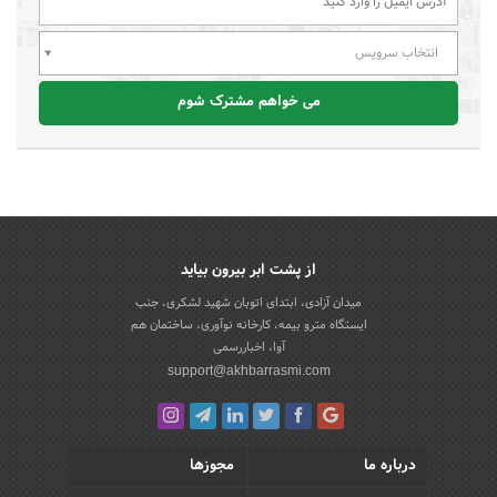
انتخاب سرویس
می خواهم مشترک شوم
از پشت ابر بیرون بیاید
میدان آزادی، ابتدای اتوبان شهید لشکری، جنب
ایستگاه مترو بیمه، کارخانه نوآوری، ساختمان هم
آوا، اخباررسمی
support@akhbarrasmi.com
درباره ما
مجوزها