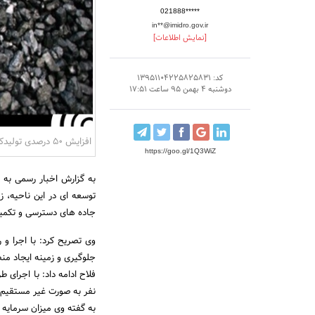
021888*****
in**@imidro.gov.ir
[نمایش اطلاعات]
کد: 13951104225825831
دوشنبه 4 بهمن 95 ساعت 17:51
افزایش 50 درصدی تولیدکنسانتره ذغال سنگ طبس
https://goo.gl/1Q3WiZ
به گزارش اخبار رسمی به 
جاده های دسترسی و تکمیل
جلوگیری و زمینه ایجاد م
نفر به صورت غیر مستقیم 
به گفته وی میزان سرمایه گ