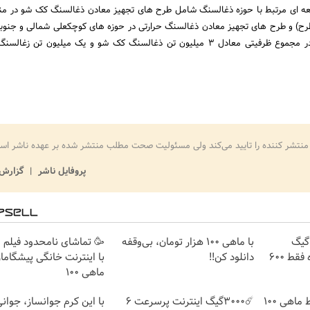
ه ای مرتبط با حوزه ذغالسنگ شامل طرح های تجهیز معادن ذغالسنگ کک شو در منا
د ( پنج طرح) و طرح های تجهیز معادن ذغالسنگ حرارتی در حوزه های کوچکعلی شمالی و جنوب
آبدوغی ( چهار طرح) که در مجموع ظرفیتی معادل 3 میلیون تن ذغالسنگ کک شو و یک میلیون تن ز
منتشر کننده را تایید می‌کند ولی مسئولیت صحت مطلب منتشر شده بر عهده ناشر اس
پروفایل ناشر
گزارش 
⏳فرصت محدود!! 3000گیگ
با ماهی 100 هزار تومان، بی‌وقفه
🥳 تماشای نامحدود فیلم 
اینترنت خانگی 180 روزه فقط 600
دانلود کن!!
با اینترنت خانگی پیشگاما
ماهی 100
3000 گیگ اینترنت؛ فقط ماهی 100
☄️3000گیگ اینترنت پرسرعت 6
با این کرم جوانساز، جوانی