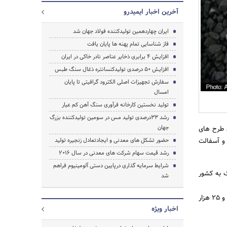
آخرین اخبار ایمیدرو
ایران چهاردهمین تولیدکننده فولاد جهان شد
فاز شناسایی تمام پهنه ها پایان یافت
جستجو
افزایش 4 برابری ذخایر عناصر نادر خاکی در ایران
افزایش 50 درصدی تولیدکنسانتره ذغال سنگ طبس
سفارش تجهیزات اصلی الکترود گرافیتی تا پایان
امسال
تولید نخستین کارخانه فرآوری سنگ آهن کم عیار
رشد 33درصدی تولید مس در سومین تولیدکننده بزرگ
جهان
ی طرح های
راه آهن، بازسازی و آسفالت
حضور تشکل های معدنی و ایجادتعادل زنجیره تولید
رشد قیمت سهام شرکت های معدنی در سال 2016
شرایط سرمایه گذاری درپایین دستی آلومینیوم فراهم
ی واردات ذغالسنگ به کشور
شد
فلاح ادامه داد: با اجرای طرح های توسعه ای در مناطق ذغالدار طبس، برای حداقل 10 هزار نفر به صورت مستقیم و 25 هزار
اخبار ویژه