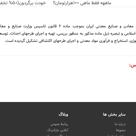
ماههه فقط ماهی 100هزارتومان!!
خودت برگردون(50% تخفیف)
سازمان توسعه و نوسازی معادن و صنایع معدنی ایران بموجب ماده 6 قانون تاسیس وزا
شورای اسلامی و تبصره ذیل ماده مذکور به منظور بررسی، تهیه و اجرای طرحهای احداث، توسع
وژی، استخراج و فرآوری مواد معدنی و اجرای طرحهای اکتشافی تشکیل گردیده است.
س:
سایر بخش ها
وبلاگ
درباره ما
روابط عمومی
مجوزها
آنلاین مارکتینگ