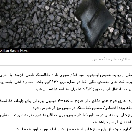
نقل از روابط عمومی ایمیدرو، امید فلاح مجری طرح ذغالسنگ طبس افزود: با اجرا
توسعه ای در این ناحیه، زیرساخت های متعددی نظیر خط دو مداره برق 132 کیلو ولت، خط 
 خط انتقال آب و تجهیز کارگاه ها برای منطقه فراهم می شود.
وی تصریح کرد: با اجرا و راه اندازی طرح های مذکور ، از خروج سالانه400 میلیون یورو ارز برا
نطقه ویژه اقتصادی/ معدنی ذغالسنگ در طبس نیز فراهم می شود.
اشتغال فراهم خواهد شد.
ذاری مورد نیاز برای طرح های یاد شده نیز یک میلیارد یورو برآورد شده است.