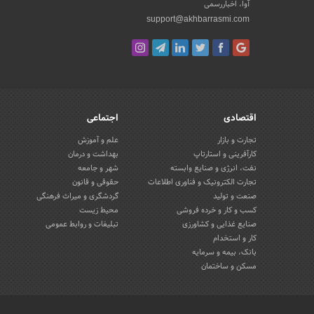
آوا، اخباررسمی
support@akhbarrasmi.com
اقتصادی
اجتماعی
تجارت و بازار
علم و آموزش
کارآفرینی و استارتاپ
بهداشت و درمان
نفت، انرژی و صنایع وابسته
شهر و جامعه
تجارت الکترونیک و فناوری اطلاعات
حقوقی و قانون
صنعت و تولید
گردشگری و میراث فرهنگی
کسب و کار و خرده فروشی
محیط زیست
صنایع غذایی و کشاورزی
تبلیغات و روابط عمومی
کار و استخدام
بانک، بیمه و سرمایه
مسکن و ساختمان