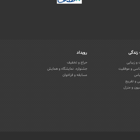
زندگی
رویداد
و زیبایی
حراج و تخفیف
اسی و موفقیت
جشنواره، نمایشگاه و همایش
باس
مسابقه و فراخوان
 و تفریح
یون و منزل