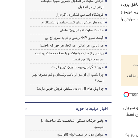
طراحی سایت در اصفهان بهترین شیوه تبلیغات
طق پروده
اینترنتی در اصفهان
ی، مزینو و
فروشگاه اینترنتی کشاورزی اگری راز
غالسنگ حرارتی را
ایده های طلایی برای کسب درآمد از اینستاگرام
خدمات سایت انجام پروژه ماهان
قیمت سرور HP/بررسی و خرید سرور اچ پی
هر زبانی، هر زمانی، هر کجا، هر جور که راحتید!
رونمایی از سایت بلوباکس با هدف خدمات پرداخت
سریع با نازلترین قیمت
ت.
خرید تلگرام پرمیوم با ارزان ترین قیمت
چرا لامپ ال ای دی از لامپ رشته‌ای و کم مصرف بهتر
تخلف
است؟
چرا پنل های ال ای دی سقفی فروش خوبی دارند؟
و سریال
اخبار مرتبط با حوزه
ن فقط
وقتی جزئیات سنگی، شخصیت یک ساختمان را
میسازد
 رو به
عوامل موثر بر قیمت لوله گالوانیزه