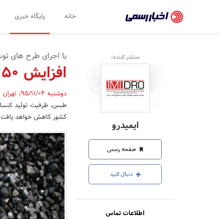
اخبار
خانه
پایگاه خبری
رسمی
-
با اجرای طرح های تو
منتشر کننده:
اخبار
افزایش 50 درصدی تولیدکنسانتره ذغال سنگ طبس
تایید
دوشنبه 95/11/04
،
تهران
,
شده
شرکت‌ها،
کشور کاهش خواهد یافت.
ایمیدرو
سازمان‌ها
و
صفحه رسمی
روابط
دنبال کنید
عمومی‌ها
اطلاعات تماس