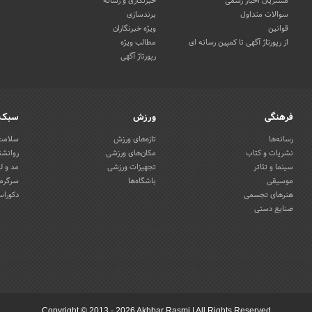
مشتریان اخبار رسمی
خبرنگاری و رسانه
سوالات متداول
برندسازی
قوانین
ویژه خبرنگاران
از رپورتاژ آگهی تا کمپین رسانه ای
مطالب ویژه
رپورتاژ آگهی
فرهنگی
ورزش
سبک 
رسانه‌ها
تازه‌های ورزش
سلامت 
نشریات و کتاب
مکان‌های ورزشی
روانشن
سینما و تئاتر
تجهیزات ورزشی
مد و ل
موسیقی
باشگاه‌ها
سرگرمی
هنرهای تجسمی
دکوراس
صنایع دستی
Copyright © 2013 - 2026 Akhbar Rasmi
|
All Rights Reserved