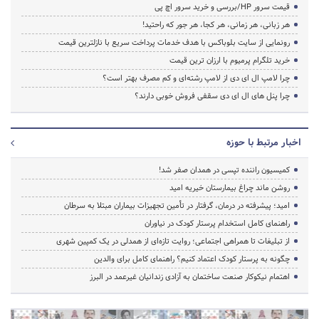
قیمت سرور HP/بررسی و خرید سرور اچ پی
هر زبانی، هر زمانی، هر کجا، هر جور که راحتید!
رونمایی از سایت بلوباکس با هدف خدمات پرداخت سریع با نازلترین قیمت
خرید تلگرام پرمیوم با ارزان ترین قیمت
چرا لامپ ال ای دی از لامپ رشته‌ای و کم مصرف بهتر است؟
چرا پنل های ال ای دی سقفی فروش خوبی دارند؟
اخبار مرتبط با حوزه
کمیسیون راننده تپسی در همدان صفر شد!
روشن ماند چراغ بیمارستان خیریه امید
امید؛ پیشرفته در درمان، گرفتار در تأمین تجهیزات بیماران مبتلا به سرطان
راهنمای کامل استخدام پرستار کودک در نیاوران
از تبلیغات تا همراهی اجتماعی؛ روایت تازه‌ای از همدلی در یک کمپین شهری
چگونه به پرستار کودک اعتماد کنیم؟ راهنمای کامل برای والدین
اهتمام نیکوکار صنعت ساختمان به آزادی زندانیان غیرعمد در البرز