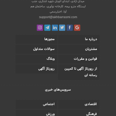
میدان آزادی، ابتدای اتوبان شهید لشکری، جنب
ایستگاه مترو بیمه، کارخانه نوآوری، ساختمان هم
آوا، اخباررسمی
support@akhbarrasmi.com
درباره ما
مجوزها
مشتریان
سوالات متداول
قوانین و مقررات
وبلاگ
از رپورتاژ آگهی تا کمپین
رپورتاژ آگهی
رسانه ای
سرویس‌های خبری
اقتصادی
اجتماعی
فرهنگی
ورزش