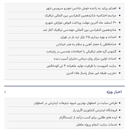
اهدای پراید به راننده خوش شانس خودرو سرویس شهر
مراسم اختتامیه شانزدهمین کنفرانس بین المللی ترافیک
30 اسفند ماه آخرین مهلت پرداخت قبوض عوارض شهری
شانزدهمین کنفرانس بین المللی مهندسی ترافیک آغاز شد
احداث و بهره برداری 25 بازار تره بار در تهران
خداحافظی با حصار آهنی و سلام به هنر خیابانی
گشودن گره های ترافیکی با اصلاحات هندسی در پایتخت
احداث اولین مرکز روان درمانی دختران آسیب دیده
سایت کمپوست با ظرفیت تولید ماهیانه 4 تن کودخالص
تخریب طبقه غیر مجاز پاساژ علاء الدین
اخبار ویژه
طراحی سایت در اصفهان بهترین شیوه تبلیغات اینترنتی در اصفهان
فروشگاه اینترنتی کشاورزی اگری راز
ایده های طلایی برای کسب درآمد از اینستاگرام
خدمات سایت انجام پروژه ماهان