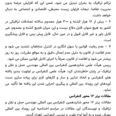
تراکم ترافیک به بحران تبدیل می شود، ضمن این که افزایش عرضه بدون
مدیریت تقاضا، تبعات فراوان زیست محیطی، اقتصادی و اجتماعی به دنبال
خواهد داشت.
6 – بیش از 16 هزار کشته و 300 هزار مصدوم سالانه تصادفات ترافیکی در
کشور به هیچ عنوان قابل دفاع نیست و این میزان فجیع کشته و مصدوم، غیر
قابل باور و غیر قابل قبول و در عین حال، قابل پیش بینی و قابل پیشگیری
است.
7 – عدم رعایت قوانین با سهل انگاری در کنترل متخلفان تشدید می شود و
عدم اطاعت از قانون به دلیل عدم اِعمال دقیق و به موقع مقررات، روز به روز
بیشتر می شود و اطاعت از قانون، صرفاً با اجرای کامل قوانین ممکن می شود.
رییس هیأت علمی شانزدهمین کنفرانس بین المللی مهندسی حمل و نقل و
ترافیک در پایان خاطرنشان کرد: هیأت علمی کنفرانس بر اولویت بندی یافته
های کنفرانس و اتخاذ تدابیر و ساز و کارهای لازم برای پیاده سازی دست
آوردهای این رویداد بین المللی و پیگیری اجرایی شدن این یافته ها تأکید می
نماید.
مقالات برتر 12 محور کنفرانس
مقالات برتر 12 محور شانزدهمین کنفرانس بین المللی مهندسی حمل و نقل و
ترافیک و نویسندگان این مقالات در مراسم اختتامیه این رویداد بین المللی
معرفی شده و به آنها لوح تقدیر و تندیس کنفرانس اهداء گردید.