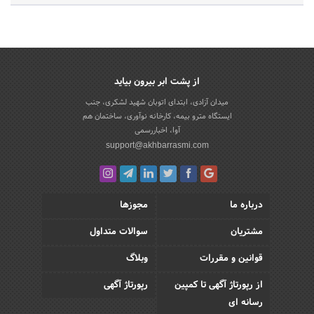
از پشت ابر بیرون بیاید
میدان آزادی، ابتدای اتوبان شهید لشکری، جنب
ایستگاه مترو بیمه، کارخانه نوآوری، ساختمان هم
آوا، اخباررسمی
support@akhbarrasmi.com
درباره ما
مجوزها
مشتریان
سوالات متداول
قوانین و مقررات
وبلاگ
از رپورتاژ آگهی تا کمپین
رپورتاژ آگهی
رسانه ای