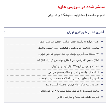
منتشر شده در سرویس های:
شهر و جامعه
|
جشنواره، نمایشگاه و همایش
آخرین اخبار شهرداری تهران
اهدای پراید به راننده خوش شانس خودرو سرویس شهر
مراسم اختتامیه شانزدهمین کنفرانس بین المللی ترافیک
30 اسفند ماه آخرین مهلت پرداخت قبوض عوارض شهری
شانزدهمین کنفرانس بین المللی مهندسی ترافیک آغاز شد
احداث و بهره برداری 25 بازار تره بار در تهران
خداحافظی با حصار آهنی و سلام به هنر خیابانی
گشودن گره های ترافیکی با اصلاحات هندسی در پایتخت
احداث اولین مرکز روان درمانی دختران آسیب دیده
سایت کمپوست با ظرفیت تولید ماهیانه 4 تن کودخالص
تخریب طبقه غیر مجاز پاساژ علاء الدین