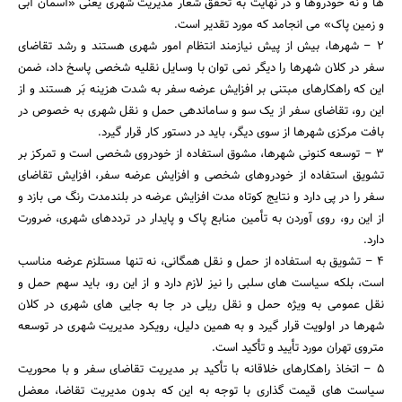
ها و نه خودروها و در نهایت به تحقق شعار مدیریت شهری یعنی «آسمان آبی
و زمین پاک» می انجامد که مورد تقدیر است.
2 – شهرها، بیش از پیش نیازمند انتظام امور شهری هستند و رشد تقاضای
سفر در کلان شهرها را دیگر نمی توان با وسایل نقلیه شخصی پاسخ داد، ضمن
این که راهکارهای مبتنی بر افزایش عرضه سفر به شدت هزینه بَر هستند و از
این رو، تقاضای سفر از یک سو و ساماندهی حمل و نقل شهری به خصوص در
بافت مرکزی شهرها از سوی دیگر، باید در دستور کار قرار گیرد.
3 – توسعه کنونی شهرها، مشوق استفاده از خودروی شخصی است و تمرکز بر
تشویق استفاده از خودروهای شخصی و افزایش عرضه سفر، افزایش تقاضای
سفر را در پی دارد و نتایج کوتاه مدت افزایش عرضه در بلندمدت رنگ می بازد و
از این رو، روی آوردن به تأمین منابع پاک و پایدار در ترددهای شهری، ضرورت
دارد.
4 – تشویق به استفاده از حمل و نقل همگانی، نه تنها مستلزم عرضه مناسب
است، بلکه سیاست های سلبی را نیز لازم دارد و از این رو، باید سهم حمل و
نقل عمومی به ویژه حمل و نقل ریلی در جا به جایی های شهری در کلان
شهرها در اولویت قرار گیرد و به همین دلیل، رویکرد مدیریت شهری در توسعه
متروی تهران مورد تأیید و تأکید است.
5 – اتخاذ راهکارهای خلاقانه با تأکید بر مدیریت تقاضای سفر و با محوریت
جستجو
سیاست های قیمت گذاری با توجه به این که بدون مدیریت تقاضا، معضل