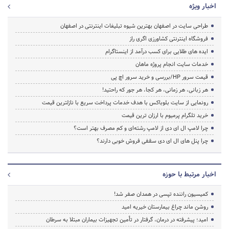
اخبار ویژه
طراحی سایت در اصفهان بهترین شیوه تبلیغات اینترنتی در اصفهان
فروشگاه اینترنتی کشاورزی اگری راز
ایده های طلایی برای کسب درآمد از اینستاگرام
خدمات سایت انجام پروژه ماهان
قیمت سرور HP/بررسی و خرید سرور اچ پی
هر زبانی، هر زمانی، هر کجا، هر جور که راحتید!
رونمایی از سایت بلوباکس با هدف خدمات پرداخت سریع با نازلترین قیمت
خرید تلگرام پرمیوم با ارزان ترین قیمت
چرا لامپ ال ای دی از لامپ رشته‌ای و کم مصرف بهتر است؟
چرا پنل های ال ای دی سقفی فروش خوبی دارند؟
اخبار مرتبط با حوزه
کمیسیون راننده تپسی در همدان صفر شد!
روشن ماند چراغ بیمارستان خیریه امید
امید؛ پیشرفته در درمان، گرفتار در تأمین تجهیزات بیماران مبتلا به سرطان