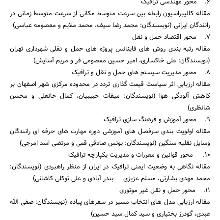
6. محور مهندسی ترافیک
مقاله کالیبراسیون رابطه بین سرعت متوسط مکانی از سرعت متوسط زمانی در
رانندگان ایرانی (نویسندگان: محمد رضا سیف، محمد ملایم و معصومه عباسی)
7. محور اقتصاد حمل و نقل
مقاله رتبه بندی روش های فاینانس پروژه های حمل و نقلی شهرداری تهران
(نویسندگان: علی خاکساری، امیر حسین معصومی فر و مریم آسایش)
8. محور مدیریت سیستم های حمل و نقل و ترافیک
مقاله ارزیابی اثر سیاست قیمت گذاری تردد در محدوده مرکزی شهر اصفهان بر
کاهش آلودگی هوا (نویسندگان: میقات حبیبیان، کمال خانعلی و محسن
شانظری)
9. محور آموزش و فرهنگ سازی ترافیک
مقاله اولویت بندی سرفصل های آموزشی دوره مهارت های حرفه ای رانندگان
وسایل نقلیه سنگین (نویسندگان: یونس صادقی قمی و مرتضی اسد امرجی)
10. محور قوانین و مقررات و مدیریت یکپارچه ترافیک
مقاله نگاهی به وضعیت ایمنی ترافیک در ایران از منظر راهبردی (نویسندگان:
محمد مهدی بشارتی، مسلم عزیزی بندر آبادی و علی توکلی کاشانی)
11. محور حمل و نقل غیر موتوری
مقاله ارزیابی مدل های انتخاب مسیر در سفرهای پیاده (نویسندگان: صفی الله
عبدی، گودرز بختیاری و سید کمال سید حسین)