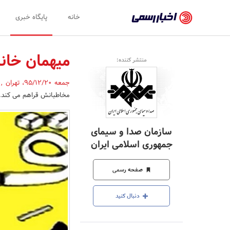
اخبار
خانه
پایگاه خبری
رسمی
-
میهمان خانه
منتشر کننده:
اخبار
جمعه 95/12/20
،
تهران
,
تایید
مخاطبانش قراهم می کند.
شده
شرکت‌ها،
سازمان صدا و سیمای
سازمان‌ها
جمهوری اسلامی ایران
و
صفحه رسمی
روابط
عمومی‌ها
دنبال کنید