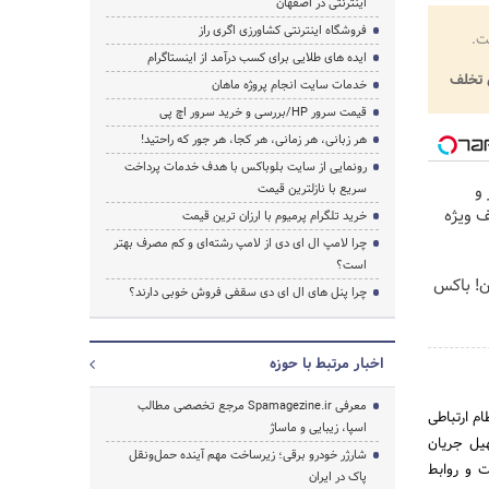
اینترنتی در اصفهان
فروشگاه اینترنتی کشاورزی اگری راز
ت.
ایده های طلایی برای کسب درآمد از اینستاگرام
تخلف
خدمات سایت انجام پروژه ماهان
قیمت سرور HP/بررسی و خرید سرور اچ پی
هر زبانی، هر زمانی، هر کجا، هر جور که راحتید!
رونمایی از سایت بلوباکس با هدف خدمات پرداخت
 و
سریع با نازلترین قیمت
یف ویژه
خرید تلگرام پرمیوم با ارزان ترین قیمت
چرا لامپ ال ای دی از لامپ رشته‌ای و کم مصرف بهتر
است؟
ن! باکس
چرا پنل های ال ای دی سقفی فروش خوبی دارند؟
اخبار مرتبط با حوزه
معرفی Spamagezine.ir مرجع تخصصی مطالب
م ارتباطی
اسپا، زیبایی و ماساژ
هیل جریان
شارژر خودرو برقی؛ زیرساخت مهم آینده حمل‌ونقل
 و روابط‌
پاک در ایران