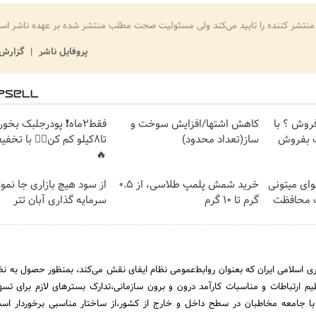
منتشر کننده را تایید می‌کند ولی مسئولیت صحت مطلب منتشر شده بر عهده ناشر اس
پروفایل ناشر
گزارش 
فروش ؟ با
کاهش اشتها/افزایش سوخت و
فقط2ماه❗ پودرجلبک بخور
ساز(تعداد محدود)
تا8کیلو کم کن👌🏻 با تخف
🔥
وای میتونی
خرید شمش پلمپ طلاسی، از ۰.۵
از سود هیچ بازاری جا نمو
ت محافظت
گرم تا ۱۰ گرم
سرمایه گذاری آبان تتر
اسلامی ایران که بعنوان روابط‌عمومی نظام ایفای نقش می‌کند، بمنظور حصول به نظا
ظیم ارتباطات و مناسبات کارآمد درون و برون سازمانی،تدارک بسترهای لازم برای تس
با جامعه مخاطبان در سطح داخل و خارج از کشور،از ساختار مناسبی برخوردار است