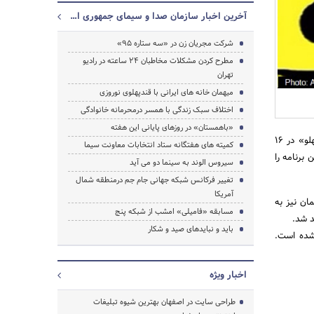
آخرین اخبار سازمان صدا و سیمای جمهوری اسلامی ایران
شرکت مجریان زن در «سه ستاره 95»
جستجو
مطرح کردن مشکلات مخاطبان ۲۴ ساعته در رادیو
تهران
میهمان خانه های ایرانی با قندپهلوی نوروزی
اختلاف سبک زندگی با همسر درمحرمانه خانوادگی
«باهمستان» در روزهای پایانی این هفته
به گزارش اخبار رسمی به نقل از روابط عمومی سازمان صدا وسیما؛ نوروز امسال هشتمین فصل برنامه «قندپهلو» در 16
کمیته های هفتگانه ستاد انتخابات معاونت سیما
برنامه را
سیروس الوند به سینما دو می آید
تغییر فرکانس شبکه جهانی جام جم درمنطقه شمال
آمریکا
ان نیز به
مسابقه «فامیلی» امشب از شبکه پنج
د شد.
باید و نباید‌های صید و شکار
 شده است.
اخبار ویژه
طراحی سایت در اصفهان بهترین شیوه تبلیغات