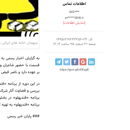
اطلاعات تماس
021****
pr******@irib.ir
[نمایش اطلاعات]
کد: 13951219243256024
میهمان خانه های ایرانی ب
جمعه 20 اسفند 95 ساعت 12:06
قسمت با حضور شاعران و طنز
https://goo.gl/vSKzgE
بر عهده دارد و ناصر فیض و
در این دوره از برنامه «ق
بررسی و قضاوت آثار شرکت
برنامه «قندپهلو» در بخ
برنامه «قندپهلو» به تهیه کنندگی امیر 
### پایان خبر رسمی