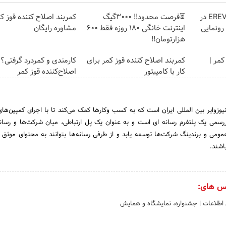
لوکس‌ترین شاسی‌بلند EREV در
⏳فرصت محدود!! 3000گیگ
کمربند اصلاح کننده قوز کم
 رونمایی
اینترنت خانگی 180 روزه فقط 600
مشاوره رایگان
هزارتومان!!
کمر |
کمربند اصلاح کننده قوز کمر برای
کارمندی و کمردرد گرفتی؟ 
کار با کامپیتور
اصلاح‌کننده قوز کمر
«اخبار رسمی»، نخستین نیوزوایر بین المللی ایران است که به کسب وکارها کمک می‌‎ک
اررسمی یک پلتفرم رسانه ای است و به عنوان یک پل ارتباطی، میان شرکت‌ها و رسا
عمومی و برندینگ شرکت‌ها توسعه یابد و از طرفی رسانه‌ها بتوانند به محتوای موثق 
اشند.
س های:
 اطلاعات
|
جشنواره، نمایشگاه و همایش