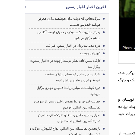
آخرین اخبار اخبار رسمی
شرکت‌هایی که دولت برای هوشمندسازی معرفی
می‌کند خصولتی هستند
وبینار مدیریت کسب‌وکار در بحران توسط آکادمی
جستجو
منظم برگزار می‌شود
دوره مدیریت زمان در اخبار رسمی آغاز شد
نیوزوایر چیست
کارگاه شش کلاه تفکر توسط راچونه در «اخبار رسمی»
برگزار شد
 در دفتر این شرکت برگزار شد،
اخبار رسمی حامی گردهمایی بزرگان صنعت
م کارآفرینی کوچک و بزرگ
خرده‌فروشی در «ایران ریتیل شو»
دوره‌ کوتاه‌مدت مبانی روابط عمومی تجاری برگزار
می‌شود
 نویسان و
حمایت خبری، روابط عمومی اخبار رسمی از سومین
اد برنامه
نمایشگاه بین المللی آی فارم
ربیات خود
اخبار رسمی، حامی رسانه‌ای شرکت‌های حاضر در
نمایشگاه بین المللی صنعت چاپ
یازدهمین نمایشگاه بین المللی انواع کفپوش، موکت و
 متخصص از
فرش ماشینی افتتاح شد