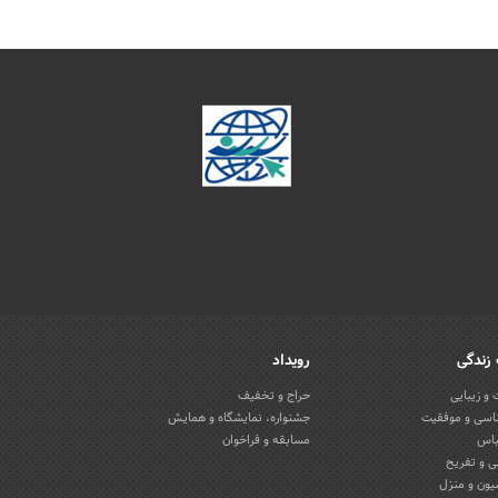
زندگی
رویداد
و زیبایی
حراج و تخفیف
اسی و موفقیت
جشنواره، نمایشگاه و همایش
باس
مسابقه و فراخوان
 و تفریح
یون و منزل