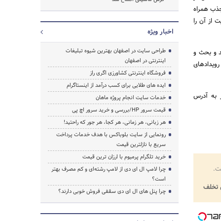
نی برای آشنایی با سایر فعالان حوزه IT کشور و جذب همراه
 از آن را
اخبار ویژه
طراحی سایت در اصفهان بهترین شیوه تبلیغات
اشتند و بحث و
اینترنتی در اصفهان
رویدادهای
فروشگاه اینترنتی کشاورزی اگری راز
ایده های طلایی برای کسب درآمد از اینستاگرام
ر به آدرس
خدمات سایت انجام پروژه ماهان
قیمت سرور HP/بررسی و خرید سرور اچ پی
هر زبانی، هر زمانی، هر کجا، هر جور که راحتید!
رونمایی از سایت بلوباکس با هدف خدمات پرداخت
سریع با نازلترین قیمت
خرید تلگرام پرمیوم با ارزان ترین قیمت
ت.
چرا لامپ ال ای دی از لامپ رشته‌ای و کم مصرف بهتر
است؟
تخلف
چرا پنل های ال ای دی سقفی فروش خوبی دارند؟