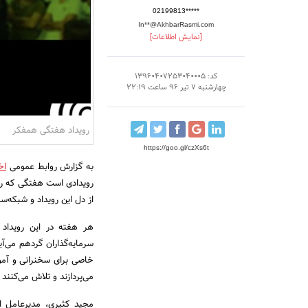
02199813*****
In**@AkhbarRasmi.com
[نمایش اطلاعات]
کد: 13960407253040005
چهارشنبه 7 تیر 96 ساعت 22:19
رویداد هفتگی همفکر
https://goo.gl/czXs6t
به گزارش روابط عمومی
اخ
از دل این رویداد و شبکه‌س
هر هفته در این رویداد ک
سرمایه‌گذاران گردهم می‌آی
خاصی برای سخنرانی و آم
می‌پردازند و تلاش می‌کنند ت
مجید کثیری، مدیرعامل ا