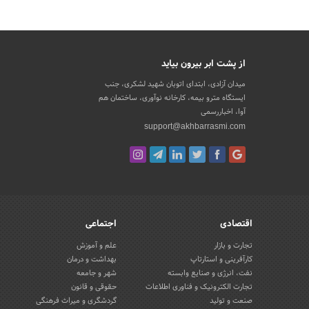
از پشت ابر بیرون بیاید
میدان آزادی، ابتدای اتوبان شهید لشکری، جنب
ایستگاه مترو بیمه، کارخانه نوآوری، ساختمان هم
آوا، اخباررسمی
support@akhbarrasmi.com
اقتصادی
اجتماعی
تجارت و بازار
علم و آموزش
کارآفرینی و استارتاپ
بهداشت و درمان
نفت، انرژی و صنایع وابسته
شهر و جامعه
تجارت الکترونیک و فناوری اطلاعات
حقوقی و قانون
صنعت و تولید
گردشگری و میراث فرهنگی