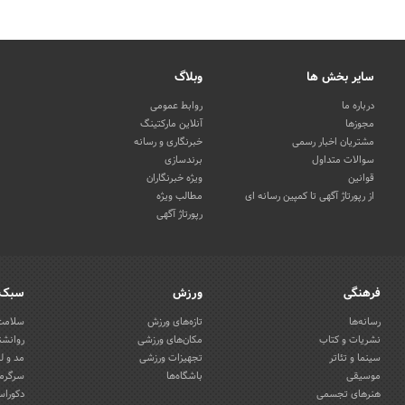
سایر بخش ها
وبلاگ
درباره ما
روابط عمومی
مجوزها
آنلاین مارکتینگ
مشتریان اخبار رسمی
خبرنگاری و رسانه
سوالات متداول
برندسازی
قوانین
ویژه خبرنگاران
از رپورتاژ آگهی تا کمپین رسانه ای
مطالب ویژه
رپورتاژ آگهی
فرهنگی
ورزش
سبک 
رسانه‌ها
تازه‌های ورزش
سلامت 
نشریات و کتاب
مکان‌های ورزشی
روانشن
سینما و تئاتر
تجهیزات ورزشی
مد و ل
موسیقی
باشگاه‌ها
سرگرمی
هنرهای تجسمی
دکوراس