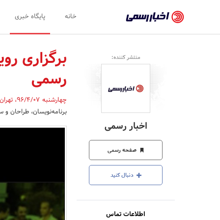
اخبار
خانه
پایگاه خبری
رسمی
-
برگزاری روی
منتشر کننده:
اخبار
رسمی
تایید
شده
چهارشنبه 96/4/07
،
تهران
برنامه‌نویسان، طراحان و س
شرکت‌ها،
اخبار رسمی
سازمان‌ها
و
صفحه رسمی
روابط
دنبال کنید
عمومی‌ها
اطلاعات تماس