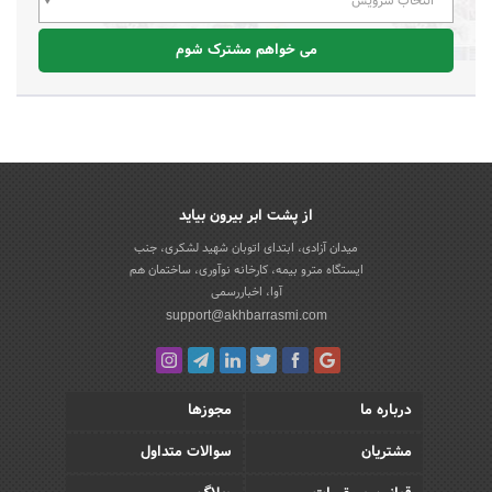
انتخاب سرویس
می خواهم مشترک شوم
از پشت ابر بیرون بیاید
میدان آزادی، ابتدای اتوبان شهید لشکری، جنب
ایستگاه مترو بیمه، کارخانه نوآوری، ساختمان هم
آوا، اخباررسمی
support@akhbarrasmi.com
درباره ما
مجوزها
مشتریان
سوالات متداول