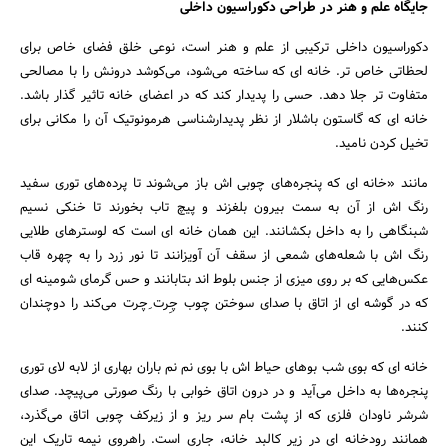
جایگاه علم و هنر در طراحی دکوراسیون داخلی
دکوراسیون داخلی ترکیبی از علم و هنر است، نوعی خلق فضای خاص برای
لحظاتی خاص تر. خانه ای که ساخته می‌شود، می‌کوشد درونش را با مصالحی
متفاوت تر جلا دهد. حسی را پدیدار کند که در اعضای خانه تاثیر گذار باشد.
خانه ای که گاستون باشلار از نظر پدیدارشناسی هرمونوتیک آن را مکانی برای
تخیل کردن نامید.
مانند «خانه ای که پنجره‌های چوبی اش باز می‌شوند تا پرده‌های توری سفید
رنگ اش از آن به سمت بیرون بلغزند و پیچ تاب بخورند تا خنکی نسیم
شبنگاهی را به داخل بکشانند. این همان خانه ای است که لوسترهای طلایی
رنگ اش با شعله‌های شمعی از سقف آن آویزانند تا نور زرد را به چهره قاب
عکس‌هایی که بر روی میزی از جنس بلوط اند بتابانند و حس گرمای شومینه ای
که در گوشه ای از اتاق با صدای سوختن چوب چِرت ِچرت می‌کند را دوچندان
کنند.
خانه ای که بوی شب بوهای حیاط اش با بوی نم نم باران بهاری از لابه لای توری
پنجره‌ها به داخل می‌آید و در درون اتاق خوابی با رنگ صورتی می‌پیچد. صدای
شرشر ناودان فلزی که از پشت بام سر ریز و از زیرکف چوبی اتاق می‌گذرد،
همانند رودخانه ای در زیر کالبد خانه، جاری است. راهروی نیمه تاریک این