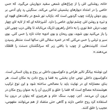
خانه، روشنایی اش را از چراغ‌های شمعی سفید دیواریش می‌گیرد، که حس
خاصی را در امتداد دیوارهای یشمیش تداعی می‌کند. سنگینی رد پای آدمی بر
روی دوش پارکت چوب گردویی است که، بازتاب نور شمع در بافت‌های قهوه ای
جستجو
و تیره و روشن اش چشم نوازی خاصی را دارد. آشپزخانه ای که از لابه لای چهار
چوب درش خط نوری را به داخل راهروی تاریک می‌تاباند تا وقتی درب چوبی اش
را باز می‌کنید بوی شوید، بوی ریحان و بوی ادویه جات تازه را حس کنی. بوی
سیر و ترشی را حس می‌کنی که در خمره سفالی اش سالها است منتظر رسیدن
است. کابینت‌هایی از چوب با بافتی زبر که سرانگشتان دستت را قلقلک
می‌دهند.»
این نوشته بیانگر تاثیر طراحی و دکوراسیون داخلی بر روح و روان انسانی است.
دکوراسیون داخلی نوعی جان بخشی به فضا و روح دادن به مکان است. هر
بنای معمارانه ای در نهایت باید با مصالحی ساخته شود و این نوع ترکیب
هوشمندانه مصالح است که فضا را خلق و کاربری آن را به عنوان روح مکان در
درون آن می‌دمد. آجر، چوب، سنگ خام و هرچیزی که بتوان در درون بنا
استفاده کرد روح خاصی دارند و گاهی حتی متضاد از هم می‌توانند مفهومی،
عجیب را خلق کنند.