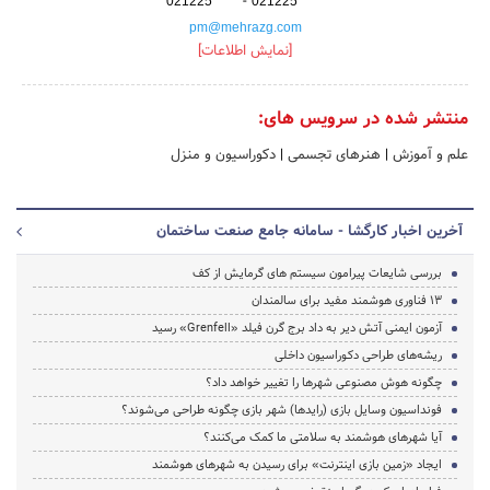
-
021225*****
021225*****
pm@mehrazg.com
[نمایش اطلاعات]
منتشر شده در سرویس های:
علم و آموزش
|
هنرهای تجسمی
|
دکوراسیون و منزل
آخرین اخبار کارگشا - سامانه جامع صنعت ساختمان
بررسی شایعات پیرامون سیستم های گرمایش از کف
13 فناوری هوشمند مفید برای سالمندان
آزمون ایمنی آتش دیر به داد برج گرن فیلد «Grenfell» رسید
ریشه‌های طراحی دکـوراسیون داخلی
چگونه هوش مصنوعی شهرها را تغییر خواهد داد؟
فونداسیون وسایل بازی (رایدها) شهر بازی چگونه طراحی می‌شوند؟
آیا شهرهای هوشمند به سلامتی ما کمک می‌کنند؟
ایجاد «زمین بازی اینترنت» برای رسیدن به شهرهای هوشمند