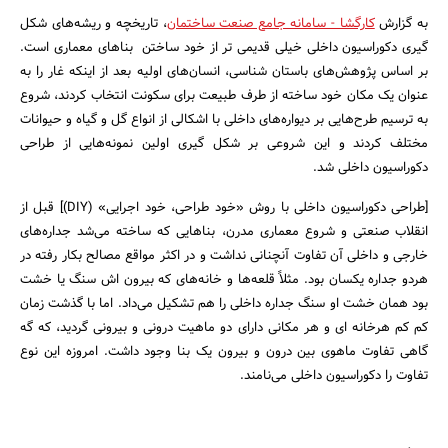
به گزارش
کارگشا - سامانه جامع صنعت ساختمان
، تاریخچه و ریشه‌های شکل
بانک، بیمه و سرمایه
گیری دکوراسیون داخلی خیلی قدیمی تر از خود ساختن بناهای معماری است.
بر اساس پژوهش‌های باستان شناسی، انسان‌های اولیه بعد از اینکه غار را به
مسکن و ساختمان
عنوان یک مکان خود ساخته از طرف طبیعت برای سکونت انتخاب کردند، شروع
به ترسیم طرح‌هایی بر دیواره‌های داخلی با اشکالی از انواع گل و گیاه و حیوانات
مختلف کردند و این شروعی بر شکل گیری اولین نمونه‌هایی از طراحی
دکوراسیون داخلی شد.
[طراحی دکوراسیون داخلی با روش «خود طراحی، خود اجرایی» (DIY)] قبل از
انقلاب صنعتی و شروع معماری مدرن، بناهایی که ساخته می‌شد جداره‌های
خارجی و داخلی آن تفاوت آنچنانی نداشت و در اکثر مواقع مصالح بکار رفته در
هردو جداره یکسان بود. مثلاً قلعه‌ها و خانه‌های که بیرون اش سنگ یا خشت
بود همان خشت او سنگ جداره داخلی را هم تشکیل می‌داد. اما با گذشت زمان
کم کم هرخانه ای و هر مکانی دارای دو ماهیت درونی و بیرونی گردید، که گه
گاهی تفاوت ماهوی بین درون و بیرون یک بنا وجود داشت. امروزه این نوع
تفاوت را دکوراسیون داخلی می‌نامند.