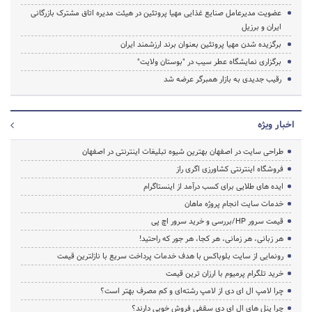
عضویت مدیرعامل صنایع غذایی مهیا پروتئین در هیئت مدیره اتاق مشترک بازرگانی
ایران و برزیل
برگزیده شدن مهیا پروتئین بعنوان برند ارزشمند ایران
برگزاری نمایشگاه عطر سیب در "بوستان ولایت"
رقیب جدیدی به بازار همبرگر عرضه شد
اخبار ویژه
طراحی سایت در اصفهان بهترین شیوه تبلیغات اینترنتی در اصفهان
فروشگاه اینترنتی کشاورزی اگری راز
ایده های طلایی برای کسب درآمد از اینستاگرام
خدمات سایت انجام پروژه ماهان
قیمت سرور HP/بررسی و خرید سرور اچ پی
هر زبانی، هر زمانی، هر کجا، هر جور که راحتید!
رونمایی از سایت بلوباکس با هدف خدمات پرداخت سریع با نازلترین قیمت
خرید تلگرام پرمیوم با ارزان ترین قیمت
چرا لامپ ال ای دی از لامپ رشته‌ای و کم مصرف بهتر است؟
چرا پنل های ال ای دی سقفی فروش خوبی دارند؟