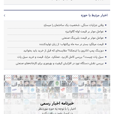
اخبار مرتبط با حوزه
وقتی جزئیات سنگی، شخصیت یک ساختمان را میسازد
عوامل موثر بر قیمت لوله گالوانیزه
عوامل موثر بر قیمت بلبرینگ صنعتی
قیمت میلگرد بستر در سه ماه پرالتهاب؛ از زبان تولیدکننده
دوزینگ پمپ اتاترون یا اینجکتا؟ مقایسه‌ای که قبل از خرید باید بخوانید
سیل پات چیست؟ بررسی کامل کاربرد، عملکرد، مزایا، قیمت و خرید سیل پات
بررسی نقش دستگاه نورد در افزایش کیفیت و بهره‌وری برای کارخانه‌های صنعتی
خبرنامه اخبار رسمی
اخبار را با توجه به حوزه موردنظر
در ایمیل خود دریافت کنید