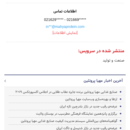
اطلاعات تماس
-
021629*****
021669*****
in**@mahyaprotein.com
[نمایش اطلاعات]
منتشر شده در سرویس:
صنعت و تولید
آخرین اخبار مهیا پروتئین
صنایع غذایی مهیا پروتئین برنده جایزه عقاب طلایی در اجلاس اکسپورتکس 2019
ارتقا و بهینه‌سازی وب‌سایت مهیا پروتئین
عرضه‌ی رقیب جدید در بازار بلدرچین تازه ایران
برگزاری پانزدهمین نمایشگاه فرهنگی عطرسیب در بوستان ولایت
گواهینامه‌های بین‌المللی سیستم مدیریت کیفیت صنایع غذایی مهیا پروتئین
عرضه‌ی رقیب جدید در بازار شنیسل و ناگت ایران