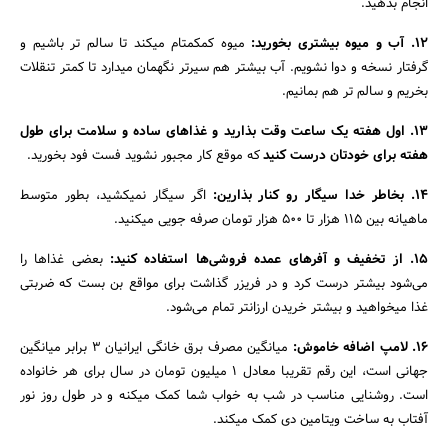
انجام بدهید.
12. آب و میوه بیشتری بخورید:
میوه کمکمتام میکند تا سالم تر باشیم و
گرفتار نسخه و دوا نشویم. آب بیشتر هم سیرتر نگهمان میدارد تا کمتر تنقلات
بخریم و سالم تر هم بمانیم.
13. اول هفته یک ساعت وقت بذارید و غذاهاى ساده و سلامت براى طول
هفته براى خودتان درست کنید
که موقع کار مجبور نشوید فست فود بخورید.
14. بخاطر خدا سیگار رو کنار بذارین:
اگر سیگار نمیکشید، بطور متوسط
ماهیانه بین 115 هزار تا 500 هزار تومان صرفه جویى میکنید.
15. از تخفیف و آفرهاى عمده فروشى‌ها استفاده کنید:
بعضى غذاها را
می‌شود بیشتر درست کرد و در فریزر گذاشت براى مواقع بن بست که ضربتى
غذا میخواهید و بیشتر خریدن ارزانتر تمام می‌شود.
۱۶. لامپ اضافه خاموش:
میانگین مصرف برق خانگى ایرانیان 3 برابر میانگین
جهانی است، این رقم تقریبا معادل 1 میلیون تومان در سال براى هر خانواده
است. روشنایى مناسب در شب به خواب شما کمک میکنه و در طول روز نور
آفتاب به ساخت ویتامین دی کمک میکند.