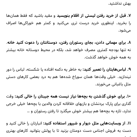
بهش نداشتید.
7. قبل از خرید رفتن لیستى از اقلام بنویسید
و مقید باشید که فقط همان‌ها
را بخرید. اینطورى خرید درست ترى می‌کنید و کمتر هم خوراکى‌ها اصراف
می‌شود.
8. براى مهمانى دادن، بجاى رستوران رفتن، دوستانتان را دعوت کنید خانه
.
نه تنها بودجه کمترى مصرف خواهد شد، بلکه در محیط دوستانه خانه بیشتر
به همه خوش خواهد گذشت.
9. لباس‌هایتان را تعمیر کنید:
به خاطر یه دکمه افتاده یا شکسته، لباس را دور
نیندازید. خیلى وقت‌ها همان سوراخ شده‌ها هم به درد بعضى کارهاى دستی
مثل باغبانى می‌خورند.
10. براى خوش گذشتن به بچه‌ها نیاز نیست همه جیبتان را خالى کنید:
وقت
گذارى براى پارک بردنشان و بازیهاى خلاقانه کردن والدین با بچه‌ها خیلى خرجى
ندارد، تازه به بچه‌ها هم بیشتر خوش میگذرد تا رفتن رستوران و …
۱۱. از وبسایت‌هایى مثل دیوار و شیپور استفاده کنید:
انبارتان را خالى کنید و
دست به فروش اجناس دست دومتان بزنید تا با پولش بتوانید کارهاى بهترى