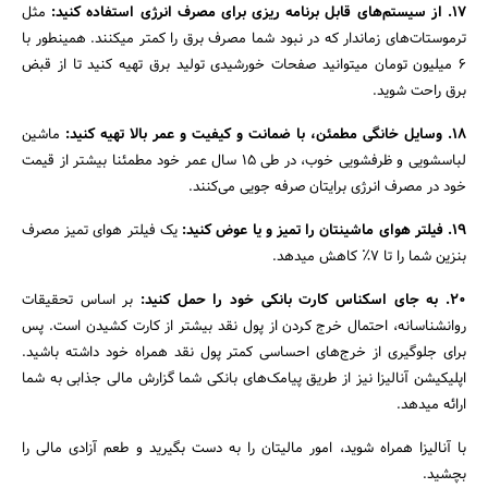
۱۷. از سیستم‌هاى قابل برنامه ریزى براى مصرف انرژى استفاده کنید:
مثل
ترموستات‌هاى زماندار که در نبود شما مصرف برق را کمتر میکنند. همینطور با
6 میلیون تومان میتوانید صفحات خورشیدى تولید برق تهیه کنید تا از قبض
برق راحت شوید.
۱۸. وسایل خانگى مطمئن، با ضمانت و کیفیت و عمر بالا تهیه کنید:
ماشین
لباسشویى و ظرفشویى خوب، در طى 15 سال عمر خود مطمئنا بیشتر از قیمت
خود در مصرف انرژى برایتان صرفه جویى می‌کنند.
۱۹. فیلتر هواى ماشینتان را تمیز و یا عوض کنید:
یک فیلتر هواى تمیز مصرف
بنزین شما را تا 7٪‏ کاهش میدهد.
20. به جاى اسکناس کارت بانکى خود را حمل کنید:
بر اساس تحقیقات
روانشناسانه، احتمال خرج کردن از پول نقد بیشتر از کارت کشیدن است. پس
براى جلوگیرى از خرج‌هاى احساسى کمتر پول نقد همراه خود داشته باشید.
اپلیکیشن آنالیزا نیز از طریق پیامک‌هاى بانکی شما گزارش مالى جذابی به شما
ارائه میدهد.
با آنالیزا همراه شوید، امور مالیتان را به دست بگیرید و طعم آزادی مالی را
بچشید.