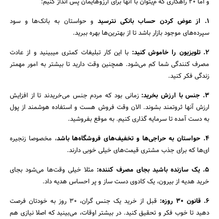
و اما ۲۰ راهکاری که م‌یتوان با آنها برای آرزوهایمان پس انداز کنیم:
۱. از عوض کردن حساب بانکى نترسید
و حواستان به بانک‌ها و سود
سپرده‌هاى موجود بازار باشد تا از بهترین‌ها بهره ببرید.
2. تلویزیون را خاموش کنید:
با این کار تبلیغات کمترى میبینید و از عادت
مصرف کنندگی شما کم می‌شود. همچنین وقت دارید تا بیشتر به امور مهمتر
زندگی فکر کنید.
3. جنس با ارزش بخرید:
زمانى بود که مردم جنس می‌خریدند تا از افزایش
ارزش آنها ثروتمند بشوند. الان وقت فروش هست و استفاده هوشمند از پول
به دست آمده تا سرمایه گذارى کنیم. به موقع بفروشید.
4. حواستان به حراجى‌ها و تخفیف‌هاى فروشگاه‌ها باشد
، مخصوصا زنجیره
اى‌ها که براى جذب مشترى قیمت‌هاى خیلى خوبى دارند.
5. یک سازنده باشید بجاى مصرف کننده:
مثلا خیلى وقت‌ها می‌شود بجاى
خرید هدیه از بیرون، یک کادوى دست ساز و پر احساس هدیه داد.
6. قانون 30 روزه:
قبل از خرید یک جنس گران، 30 روز به خودتان فرصت
جستجو
دهید تا خوب فکر و تحقیق کنید. در بیشتر اوقات، می‌بینید که اصلا نیازى هم