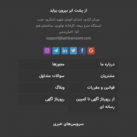
از پشت ابر بیرون بیاید
میدان آزادی، ابتدای اتوبان شهید لشکری، جنب
ایستگاه مترو بیمه، کارخانه نوآوری، ساختمان هم
آوا، اخباررسمی
support@akhbarrasmi.com
درباره ما
مجوزها
مشتریان
سوالات متداول
قوانین و مقررات
وبلاگ
از رپورتاژ آگهی تا کمپین
رپورتاژ آگهی
رسانه ای
سرویس‌های خبری