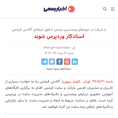
بازگشت
بازگشت
بازگشت
بازگشت
بازگشت
بازگشت
بازگشت
اخبار
رسمی
صفحه نخست پایگاه خبری
صفحه نخست ورزش
صفحه نخست رویداد
صفحه نخست فرهنگی
صفحه نخست اقتصادی
صفحه نخست اجتماعی
صفحه نخست سبک زندگی
-
اقتصادی
رسانه‌ها
تجارت و بازار
علم و آموزش
تازه‌های ورزش
حراج و تخفیف
سلامت و زیبایی
با شرکت در دوره‌های وبمستری مبتدی تا فوق حرفه‌ای آکادمی فرشمی
اخبار
استادکار وردپرس شوید
اجتماعی
نشریات و کتاب
بهداشت و درمان
مکان‌های ورزشی
کارآفرینی و استارتاپ
روانشناسی و موفقیت
جشنواره، نمایشگاه و هما
تایید
کد: 13960520257166590
شده
فرهنگی
مد و لباس
سینما و تئاتر
شهر و جامعه
تجهیزات ورزشی
مسابقه و فراخوان
نفت، انرژی و صنایع وابسته
شنبه 21 مرداد 96، 14:14
شرکت‌ها،
ورزش
موسیقی
باشگاه‌ها
حقوقی و قانون
سرگرمی و تفریح
تجارت الکترونیک و فناوری 
https://goo.gl/RrekcL
سازمان‌ها
سبک زندگی
صنعت و تولید
هنرهای تجسمی
دکوراسیون و منزل
گردشگری و میراث فرهنگی
و
شنبه 96/5/21
،
تهران
,
(اخبار رسمی)
:
آکادمی فرشمی بنا به خواست بسیاری از
کاربران و مشتریان قدیمی مارکت و سایت فرشمی اقدام به برگزاری کارگاه‌های
روابط
رویداد
صنایع دستی
محیط زیست
کسب و کار و خرده فروشی
آموزشی حضوری درباره‌ی وبمستری و تکنیک‌های مدیریت سایت در وردپرس
عمومی‌ها
کرده است. علاوه بر مباحث مربوط به ایجاد و مدیریت سایت، با سئو، بازاریابی
تبلیغات و روابط عمومی
صنایع غذایی و کشاورزی
و تکنیک‌های ارتقای رتبه سایت نیز آشنا خواهید شد.
کار و استخدام