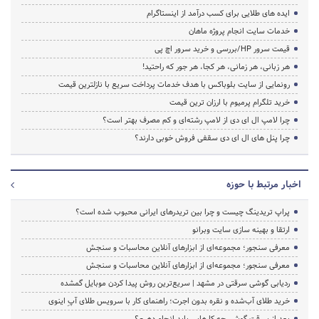
ایده های طلایی برای کسب درآمد از اینستاگرام
خدمات سایت انجام پروژه ماهان
قیمت سرور HP/بررسی و خرید سرور اچ پی
هر زبانی، هر زمانی، هر کجا، هر جور که راحتید!
رونمایی از سایت بلوباکس با هدف خدمات پرداخت سریع با نازلترین قیمت
خرید تلگرام پرمیوم با ارزان ترین قیمت
چرا لامپ ال ای دی از لامپ رشته‌ای و کم مصرف بهتر است؟
چرا پنل های ال ای دی سقفی فروش خوبی دارند؟
اخبار مرتبط با حوزه
پراپ تریدینگ چیست و چرا بین تریدرهای ایرانی محبوب شده است؟
ارتقا و بهینه سازی سایت وبرانو
معرفی سنجور؛ مجموعه‌ای از ابزارهای آنلاین محاسبات و سنجش
معرفی سنجور؛ مجموعه‌ای از ابزارهای آنلاین محاسبات و سنجش
ردیابی گوشی سرقتی در مشهد | سریع‌ترین روش پیدا کردن موبایل گمشده
خرید طلای آب‌شده و نقره بدون اجرت؛ راهنمای کار با سرویس طلای آپِ اینوی
بعد از سرقت گوشی چه کارهایی باید انجام دهیم؟