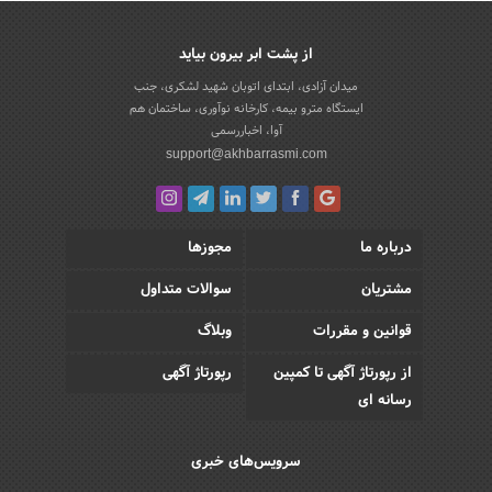
از پشت ابر بیرون بیاید
میدان آزادی، ابتدای اتوبان شهید لشکری، جنب
ایستگاه مترو بیمه، کارخانه نوآوری، ساختمان هم
آوا، اخباررسمی
support@akhbarrasmi.com
درباره ما
مجوزها
مشتریان
سوالات متداول
قوانین و مقررات
وبلاگ
از رپورتاژ آگهی تا کمپین
رپورتاژ آگهی
رسانه ای
سرویس‌های خبری