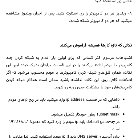
عکس زیر استفاده کنید.
8- ویندوز هر دو کامپیوتر را ری استارت کنید. پس از اجرای ویندوز مشاهده
میکنید که هر دو کامپیوتر شبکه شدند.
نکاتی که تازه کارها همیشه فراموش می‌کنند
اشتباهات مرسوم اکثر کسانی که برای اولین بار اقدام به شبکه کردن چند
کامپیوتر با مودم adsl می‌کنند را در این قسمت برایتان تدارک دیده ایم. این
نکات، همان قلق‌های شبکه کردن کامپیوترها با مودم محسوب می‌شود که اگر
اطلاعات کافی روی این نکات نداشته باشید ممکن است هنگام شبکه کردن
کامپیوترهای خود با مشکلات جدی روبه رو شوید.
Ip‌هایی که در قسمت ip address وارد میکنید باید در رنج ip‌های مودم
باشد.
subnet mask بطور خودکار تکمیل میشود.
در default gateway باید ip مودم را وارد کنید که معمولا 192.168.1.1
است.
برای آدرسهای DNS server باید از ip مودم استفاده کنید. لذا مقادیر را