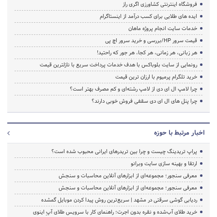
فروشگاه اینترنتی کشاورزی اگری راز
ایده های طلایی برای کسب درآمد از اینستاگرام
خدمات سایت انجام پروژه ماهان
قیمت سرور HP/بررسی و خرید سرور اچ پی
هر زبانی، هر زمانی، هر کجا، هر جور که راحتید!
رونمایی از سایت بلوباکس با هدف خدمات پرداخت سریع با نازلترین قیمت
خرید تلگرام پرمیوم با ارزان ترین قیمت
چرا لامپ ال ای دی از لامپ رشته‌ای و کم مصرف بهتر است؟
چرا پنل های ال ای دی سقفی فروش خوبی دارند؟
اخبار مرتبط با حوزه
پراپ تریدینگ چیست و چرا بین تریدرهای ایرانی محبوب شده است؟
ارتقا و بهینه سازی سایت وبرانو
معرفی سنجور؛ مجموعه‌ای از ابزارهای آنلاین محاسبات و سنجش
معرفی سنجور؛ مجموعه‌ای از ابزارهای آنلاین محاسبات و سنجش
ردیابی گوشی سرقتی در مشهد | سریع‌ترین روش پیدا کردن موبایل گمشده
خرید طلای آب‌شده و نقره بدون اجرت؛ راهنمای کار با سرویس طلای آپِ اینوی