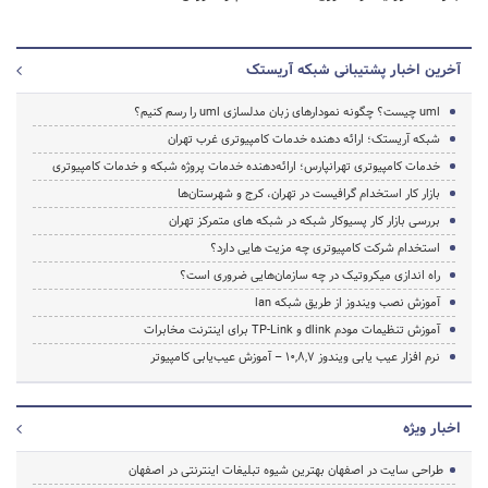
آخرین اخبار پشتیبانی شبکه آریستک
uml چیست؟ چگونه نمودارهای زبان مدلسازی uml را رسم کنیم؟
شبکه آریستک؛ ارائه دهنده خدمات کامپیوتری غرب تهران
خدمات کامپیوتری تهرانپارس؛ ارائه‌دهنده خدمات پروژه شبکه و خدمات کامپیوتری
بازار کار استخدام گرافیست در تهران، کرج و شهرستان‌ها
بررسی بازار کار پسیوکار شبکه در شبکه های متمرکز تهران
استخدام شرکت کامپیوتری چه مزیت هایی دارد؟
راه اندازی میکروتیک در چه سازمان‌هایی ضروری است؟
آموزش نصب ویندوز از طریق شبکه lan
آموزش تنظیمات مودم dlink و TP-Link برای اینترنت مخابرات
نرم افزار عیب یابی ویندوز 10,8,7 – آموزش عیب‌یابی کامپیوتر
اخبار ویژه
طراحی سایت در اصفهان بهترین شیوه تبلیغات اینترنتی در اصفهان