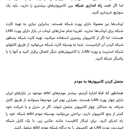
اما اگر قصد
راه اندازی شبکه
بین کامپیوترهای بیشتری را دارید، باید یک
سوئیچ خریداری کنید.
لپتاب‌ها نیز معمولا دارای پورت شبکه هستند. بنابراین نیازی به تهیه کارت
شبکه برای لپتاب‌ها ندارید. تقریبا تمام مدل‌های لپتاب در بازار دارای پورت LAN
هستند؛ اما اگر از کامپیوتر رومیزی استفاده میکنید، تهیه کارت شبکه بمنظور
شبکه کردن آن الزامیست. شما به وسیله کارت شبکه می‌توانید از طریق کابلهای
شبکه استریت و پورت LAN، با کامپیوترهای دیگر اتصال برقرار کنید و آنها را با
یکدیگر شبکه کنید.
متصل کردن کامپیوترها به مودم
همانطور که قبلا اشاره کردیم، بیشتر مودم‌های adsl موجود در بازارهای ایران
دارای چهار پورت LAN هستند. بعبارتی بهتر این مودم‌ها میتوانند از طریق کابل
شبکه، به حداکثر چهار کامپیوتر متصل شوند. اگر در منزل و یا شرکت خود
کمتر از پنج کامپیوتر دارید، براحتی می‌توانید بوسیله مودم adsl شبکه خود را
راه اندزای کنید. برای اینکار کافیست مانند عکس زیر، با یک کابل شبکه
استریت، پورت LAN هر کامپیوتر را به درگاه شبکه مودم adsl متصل کنید.