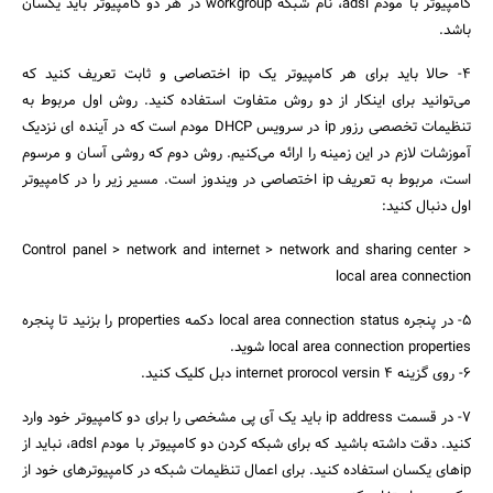
کامپیوتر با مودم adsl، نام شبکه workgroup در هر دو کامپیوتر باید یکسان
باشد.
4- حالا باید برای هر کامپیوتر یک ip اختصاصی و ثابت تعریف کنید که
می‌توانید برای اینکار از دو روش متفاوت استفاده کنید. روش اول مربوط به
تنظیمات تخصصی رزور ip در سرویس DHCP مودم است که در آینده ای نزدیک
آموزشات لازم در این زمینه را ارائه می‌کنیم. روش دوم که روشی آسان و مرسوم
است، مربوط به تعریف ip اختصاصی در ویندوز است. مسیر زیر را در کامپیوتر
اول دنبال کنید:
Control panel > network and internet > network and sharing center >
local area connection
5- در پنجره local area connection status دکمه properties را بزنید تا پنجره
local area connection properties شوید.
6- روی گزینه internet prorocol versin 4 دبل کلیک کنید.
7- در قسمت ip address باید یک آی پی مشخصی را برای دو کامپیوتر خود وارد
کنید. دقت داشته باشید که برای شبکه کردن دو کامپیوتر با مودم adsl، نباید از
ip‌های یکسان استفاده کنید. برای اعمال تنظیمات شبکه در کامپیوترهای خود از