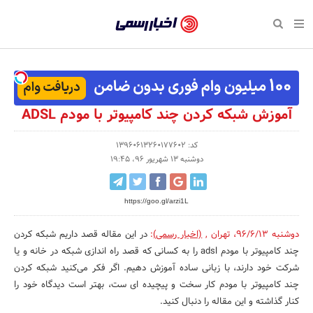
بازگشت
بازگشت
بازگشت
بازگشت
بازگشت
بازگشت
بازگشت
اخبار
رسمی
صفحه نخست پایگاه خبری
صفحه نخست ورزش
صفحه نخست رویداد
صفحه نخست فرهنگی
صفحه نخست اقتصادی
صفحه نخست اجتماعی
صفحه نخست سبک زندگی
-
اقتصادی
رسانه‌ها
تجارت و بازار
علم و آموزش
تازه‌های ورزش
حراج و تخفیف
سلامت و زیبایی
اخبار
اجتماعی
نشریات و کتاب
بهداشت و درمان
مکان‌های ورزشی
کارآفرینی و استارتاپ
روانشناسی و موفقیت
جشنواره، نمایشگاه و هما
آموزش شبکه کردن چند کامپیوتر با مودم ADSL
تایید
شده
فرهنگی
مد و لباس
سینما و تئاتر
شهر و جامعه
تجهیزات ورزشی
مسابقه و فراخوان
نفت، انرژی و صنایع وابسته
کد: 13960613260177602
دوشنبه 13 شهریور 96، 19:45
شرکت‌ها،
ورزش
موسیقی
باشگاه‌ها
حقوقی و قانون
سرگرمی و تفریح
تجارت الکترونیک و فناوری 
سازمان‌ها
https://goo.gl/arzi1L
سبک زندگی
صنعت و تولید
هنرهای تجسمی
دکوراسیون و منزل
گردشگری و میراث فرهنگی
و
روابط
دوشنبه 96/6/13
،
تهران
,
(اخبار رسمی)
:
در این مقاله قصد داریم شبکه کردن
رویداد
صنایع دستی
محیط زیست
کسب و کار و خرده فروشی
چند کامپیوتر با مودم adsl را به کسانی که قصد راه اندازی شبکه در خانه و یا
عمومی‌ها
شرکت خود دارند، با زبانی ساده آموزش دهیم. اگر فکر می‌کنید شبکه کردن
تبلیغات و روابط عمومی
صنایع غذایی و کشاورزی
چند کامپیوتر با مودم کار سخت و پیچیده ای ست، بهتر است دیدگاه خود را
کار و استخدام
کنار گذاشته و این مقاله را دنبال کنید.