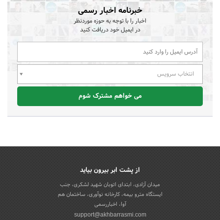
خبرنامه اخبار رسمی
اخبار را با توجه به حوزه موردنظر
در ایمیل خود دریافت کنید
انتخاب سرویس
می خواهم مشترک شوم
از پشت ابر بیرون بیاید
میدان آزادی، ابتدای اتوبان شهید لشکری، جنب
ایستگاه مترو بیمه، کارخانه نوآوری، ساختمان هم
آوا، اخباررسمی
support@akhbarrasmi.com