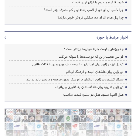
خرید تلگرام پرمیوم با ارزان ترین قیمت
چرا لامپ ال ای دی از لامپ رشته‌ای و کم مصرف بهتر است؟
چرا پنل های ال ای دی سقفی فروش خوبی دارند؟
اخبار مرتبط با حوزه
چه روزهایی قیمت بلیط هواپیما ارزانتر است؟
قوانین عجیب ژاپن که توریست‌ها را شوکه می‌کند
تبدیل ارز در ژاپن برای ایرانیان: مقایسه دلار، یورو و ین + نکات طلایی
تور ژاپن برای عاشقان انیمه و فرهنگ اوتاکو
سیگار کشیدن در ژاپن |ایرانیان برای سفر بدون جریمه و دردسر باید بدانند
تور ژاپن ۵ روزه برای علاقه‌مندان به فناوری و رباتیک
هتل المپیا مشهد هتل دو ستاره قیمت مناسب