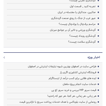
گردشگری تجربی چیست؟
تجربه کنید _ قسمت اول
صائبین، مندائیان یا مغتسله در ایران
عبور غرب از جنگ با رونق صنعت گردشگری
مراسم برف‌چال یا ورف‌چال چیست؟
گردشگری ورزشی و تاثیر آن بر جوامع میزبان
گردشگری رویداد چیست؟
گردشگری سلامت چیست؟
اخبار ویژه
طراحی سایت در اصفهان بهترین شیوه تبلیغات اینترنتی در اصفهان
فروشگاه اینترنتی کشاورزی اگری راز
ایده های طلایی برای کسب درآمد از اینستاگرام
خدمات سایت انجام پروژه ماهان
قیمت سرور HP/بررسی و خرید سرور اچ پی
هر زبانی، هر زمانی، هر کجا، هر جور که راحتید!
رونمایی از سایت بلوباکس با هدف خدمات پرداخت سریع با نازلترین قیمت