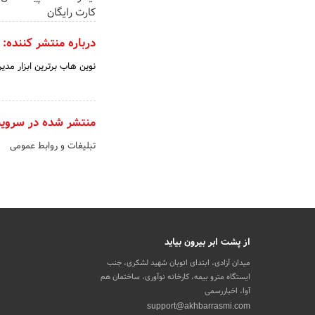
کارت رایگان
درباره منتشر کننده:
نوین هاب برترین ابزار مد
منتشر شده در سروی
تبلیغات و روابط عمومی
از پشت ابر بیرون بیاید
میدان آزادی، ابتدای اتوبان شهید لشکری، جنب
ایستگاه مترو بیمه، کارخانه نوآوری، ساختمان هم
آوا، اخباررسمی
support@akhbarrasmi.com