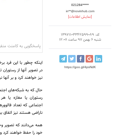
021284*****
in**@novinhub.com
[نمایش اطلاعات]
کد: 13971103342599089
شنبه 6 بهمن 97 ساعت 12:08
پاسخگویی به کامنت منف
اینکه چطور با این فرد بر
https://goo.gl/4psNdK
در تصویر آنها از رستوران 
نیز خواهند کرد و بر آنها نیز
حال که به شبکه‌های اجتم
رستوران یا مغازه یا هر 
اجتماعی که تعداد فالوور‌
ناراضی هستند نیز اتفاق بی
همه می‌دانند که تصویر وح
خود را حفظ خواهند کرد و 