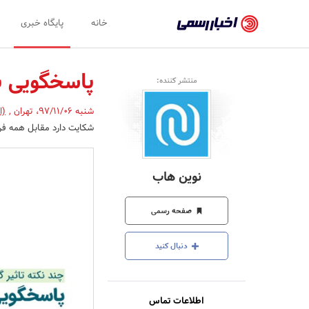
اخبار
خانه
پایگاه خبری
رسمی
-
پاسخگویی ب
منتشر کننده:
اخبار
شنبه 97/11/06
،
تهران
,
(ا
تایید
شکایت دارد مقابل همه فری
شده
شرکت‌ها،
نوین هاب
سازمان‌ها
و
صفحه رسمی
روابط
دنبال کنید
عمومی‌ها
اطلاعات تماس