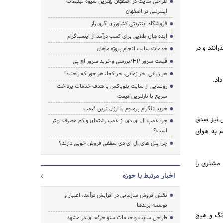
طراحی سایت در اصفهان بهترین شیوه تبلیغات
اینترنتی در اصفهان
فروشگاه اینترنتی کشاورزی اگری راز
ایده های طلایی برای کسب درآمد از اینستاگرام
انند و در
خدمات سایت انجام پروژه ماهان
قیمت سرور HP/بررسی و خرید سرور اچ پی
هر زبانی، هر زمانی، هر کجا، هر جور که راحتید!
اد.
رونمایی از سایت بلوباکس با هدف خدمات پرداخت
سریع با نازلترین قیمت
خرید تلگرام پرمیوم با ارزان ترین قیمت
ی نیز صدق
چرا لامپ ال ای دی از لامپ رشته‌ای و کم مصرف بهتر
م به هوای
است؟
چرا پنل های ال ای دی سقفی فروش خوبی دارند؟
 مشتری را
اخبار مرتبط با حوزه
نقش فروش سازمانی در افزایش درآمد، اعتبار و
توسعه برندها
 تگ و هیچ
طراحی سایت و خدمات سئو حرفه ای در مشهد