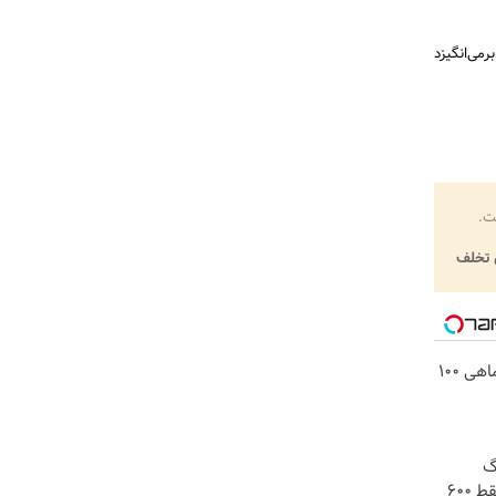
می‌انگیزد
ت.
تخلف
3000 گیگ اینترنت؛ فقط ماهی 100
! 3000گیگ
اینترنت خانگی 180 روزه فقط 600