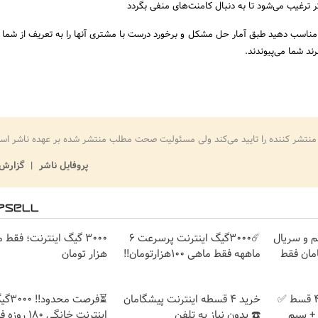
ترغیب می‌شود تا به دنبال کامنت‌های منفی بگردد
خ مناسب دهید طبق آمار حل مشکل و برخورد درست با مشتری آنها را به تعریف از شما بر
رند شما می‌پیوندند.
منتشر کننده را تایید می‌کند ولی مسئولیت صحت مطلب منتشر شده بر عهده ناشر اس
پروفایل ناشر
گزارش 
م و سریال
☄️3000گیگ اینترنت پرسرعت 6
امان فقط
ماههه فقط ماهی 100هزارتومان!!
هزار تومان
بدون پیش پرداخت در 4 قسط ✅
خرید 4 قسطه اینترنت پیشگامان
⏳فرصت محدود!
امان + سیم
☎️ بدون نیاز به تلفن