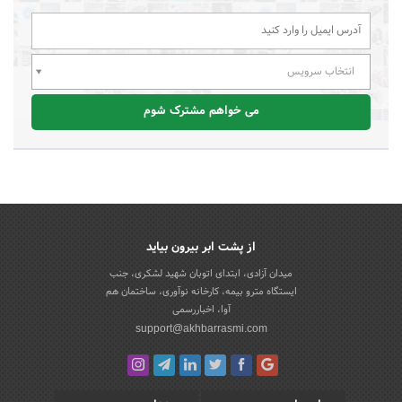
انتخاب سرویس
می خواهم مشترک شوم
از پشت ابر بیرون بیاید
میدان آزادی، ابتدای اتوبان شهید لشکری، جنب
ایستگاه مترو بیمه، کارخانه نوآوری، ساختمان هم
آوا، اخباررسمی
support@akhbarrasmi.com