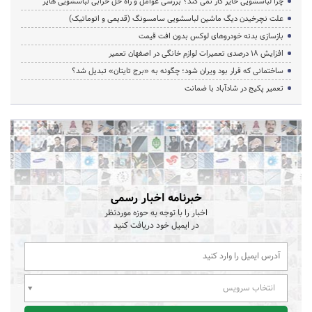
چرا لباسشویی حایر کار نمی کند؟ بررسی عوامل و راه حل خرابی لباسشویی هایر
علت نچرخیدن دیگ ماشین لباسشویی سامسونگ (قدیمی و اتوماتیک)
بازسازی بدنه خودروهای لوکس بدون افت قیمت
افزایش ۱۸ درصدی تعمیرات لوازم خانگی در اصفهان تعمیر
ساختمانی که قرار بود ویران شود؛ چگونه به «برج تایتان» تبدیل شد؟
تعمیر پکیج در شادآباد با ضمانت
خبرنامه اخبار رسمی
اخبار را با توجه به حوزه موردنظر
در ایمیل خود دریافت کنید
انتخاب سرویس