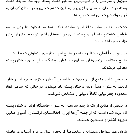
سبزوار و سرخس را از قدیمی‌ترین مناطق کشت پسته می‌دانند. سابقه کشت
پسته در دامغان، سمنان و قزوین را به قرن هفتم هجری و در استان کرمان به
قرن دوازدهم هجری نسبت می‌دهند.
کشت پسته در سایر نقاط ایران سابقه ۲۰۰ ـ ۱۵۰ ساله دارد. علیرغم سابقه
طولانی کشت پسته ایران، پسته کاری در دهه‌های اخیر توسعه بیش از پیش
فزاینده‌ای داشته است.
در مورد مبدأ اصلی درختان پسته در منابع اظهار نظرهای متفاوتی شده است. در
منابع مختلف سرزمین‌های بسیاری به عنوان رویشگاه اصلی اولین درختان پسته
معرفی می‌شوند.
در برخی از این منابع از سرزمین‌های با اسامی آسیای مرکزی، خاورمیانه و خاور
نزدیک به عنوان مبدأ اولیه درختان پسته یاد می‌شود؛ در حالی که اسامی فوق
محدوده جغرافیایی کاملاً دقیقی را مشخص نمی‌کند.
جستجو
در بعضی از منابع از یک یا چند سرزمین به عنوان خاستگاه اولیه درختان پسته
نام برده شده است که از جمله آن‌ها ایران، افغانستان، ترکستان، آسیای صغیر،
سوریه (شام) و فلسطین هستند.
پاره‌ای هم سواحل مدیترانه و مخصوصاً کرانه‌های فوق در قاره آسیا و در فاصله