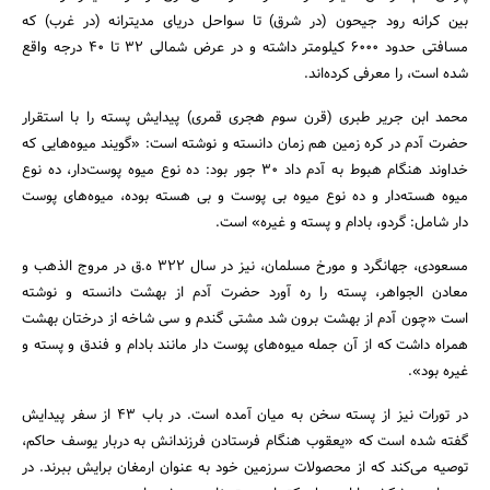
بین کرانه رود جیحون (در شرق) تا سواحل دریای مدیترانه (در غرب) که
مسافتی حدود ۶۰۰۰ کیلومتر داشته و در عرض شمالی ۳۲ تا ۴۰ درجه واقع
شده است، را معرفی کرده‌اند.
محمد ابن جریر طبری (قرن سوم هجری قمری) پیدایش پسته را با استقرار
حضرت آدم در کره زمین هم زمان دانسته و نوشته است: «گویند میوه‌هایی که
خداوند هنگام هبوط به آدم داد 30 جور بود: ده نوع میوه پوست‌دار، ده نوع
میوه هسته‌دار و ده نوع میوه بی پوست و بی هسته بوده، میوه‌های پوست
دار شامل: گردو، بادام و پسته و غیره» است.
مسعودی، جهانگرد و مورخ مسلمان، نیز در سال ۳۲۲ ه.ق در مروج الذهب و
معادن الجواهر، پسته را ره آورد حضرت آدم از بهشت دانسته و نوشته
است «چون آدم از بهشت برون شد مشتی گندم و سی شاخه از درختان بهشت
همراه داشت که از آن جمله میوه‌های پوست دار مانند بادام و فندق و پسته و
غیره بود».
در تورات نیز از پسته سخن به میان آمده است. در باب ۴۳ از سفر پیدایش
گفته شده است که «یعقوب هنگام فرستادن فرزندانش به دربار یوسف حاکم،
توصیه می‌کند که از محصولات سرزمین خود به عنوان ارمغان برایش ببرند. در