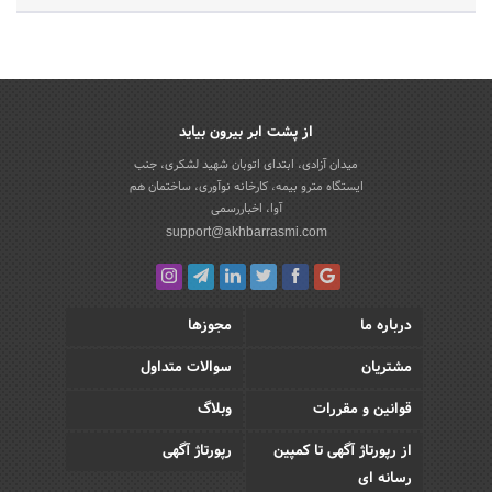
از پشت ابر بیرون بیاید
میدان آزادی، ابتدای اتوبان شهید لشکری، جنب
ایستگاه مترو بیمه، کارخانه نوآوری، ساختمان هم
آوا، اخباررسمی
support@akhbarrasmi.com
درباره ما
مجوزها
مشتریان
سوالات متداول
قوانین و مقررات
وبلاگ
از رپورتاژ آگهی تا کمپین
رپورتاژ آگهی
رسانه ای