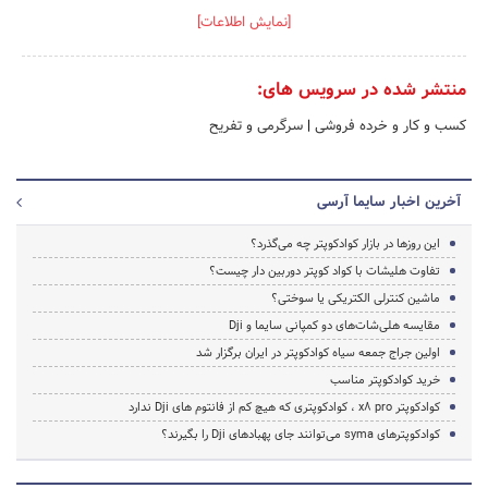
[نمایش اطلاعات]
منتشر شده در سرویس های:
کسب و کار و خرده فروشی
|
سرگرمی و تفریح
آخرین اخبار سایما آرسی
این روزها در بازار کوادکوپتر چه می‌گذرد؟
تفاوت هلیشات با کواد کوپتر دوربین دار چیست؟
ماشین کنترلی الکتریکی یا سوختی؟
مقایسه هلی‌شات‌های دو کمپانی سایما و Dji
اولین جراج جمعه سیاه کوادکوپتر در ایران برگزار شد
خرید کوادکوپتر مناسب
کوادکوپتر x8 pro ، کوادکوپتری که هیچ کم از فانتوم های Dji ندارد
کوادکوپترهای syma می‌توانند جای پهبادهای Dji را بگیرند؟