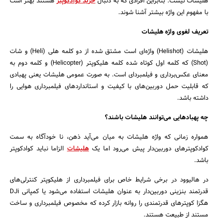
هلیشات نیست. بنابراین افرادی که به دنبال
خرید کوادکوپتر
هستند بهتر است
با مفهوم این واژه بیشتر آشنا شوند.
تعریف لغوی واژه هلیشات
هلیشات (Helishot) واژه‌ای است مشتق شده از دو کلمه هلی (Heli) و شات
(Shot) که کلمه اول کوتاه شده کلمه هلیکوپتر (Helicopter) و کلمه دوم به
معنای عکس‌برداری و فیلمبردای است. به صورت عمومی هلیشات یعنی پهبادی
که قابلیت حمل دوربین‌های با کیفیت و استانداردهای فیلمبرداری هوایی را
داشته باشد.
جستجو
چه پهبادهایی می‌توانند هلیشات باشند؟
همواره زمانی که واژه هلیشات به میان می‌آید ذهن، نا خودآگاه به سمت
کوادکوپترهای دوربین‌دار پیش می‌رود اما یک
هلیشات
الزاما نباید کوادکوپتر
باشد.
در هالیوود در برخی شرایط خاص برای فیلمبرداری از هلیکوپتر کنترلی‌های
قدرتمند بنزینی دوربین‌دار به عنوان هلیشات استفاده می‌شود یا کمپانی DJi
هگزا کوپترهای قدرتمندی را روانه بازار کرده که مخصوص فیلمبرداری و ساخت
مستند از طبیعت هستند.