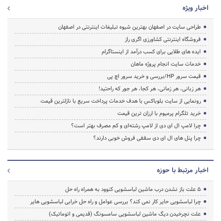
اخبار ویژه
طراحی سایت در اصفهان بهترین شیوه تبلیغات اینترنتی در اصفهان
فروشگاه اینترنتی کشاورزی اگری راز
ایده های طلایی برای کسب درآمد از اینستاگرام
خدمات سایت انجام پروژه ماهان
قیمت سرور HP/بررسی و خرید سرور اچ پی
هر زبانی، هر زمانی، هر کجا، هر جور که راحتید!
رونمایی از سایت بلوباکس با هدف خدمات پرداخت سریع با نازلترین قیمت
خرید تلگرام پرمیوم با ارزان ترین قیمت
چرا لامپ ال ای دی از لامپ رشته‌ای و کم مصرف بهتر است؟
چرا پنل های ال ای دی سقفی فروش خوبی دارند؟
اخبار مرتبط با حوزه
5 علت باز نشدن درب ماشین لباسشویی کنوود به همراه راه حل
چرا لباسشویی حایر کار نمی کند؟ بررسی عوامل و راه حل خرابی لباسشویی هایر
علت نچرخیدن دیگ ماشین لباسشویی سامسونگ (قدیمی و اتوماتیک)